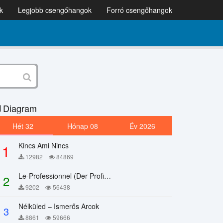
k
Legjobb csengőhangok
Forró csengőhangok
Diagram
Hét 32
Hónap 08
Év 2026
Kincs Ami Nincs
1
12982
84869
Le-Professionnel (Der Profi) – Chi Mai
2
9202
56438
Nélküled – Ismerős Arcok
3
8861
59666