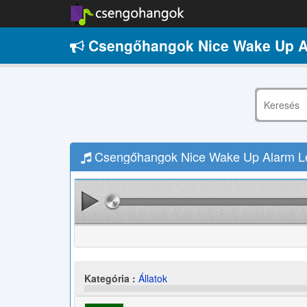
Csengőhangok Nice Wake Up A
Csengőhangok Nice Wake Up Alarm Le
Kategória :
Állatok