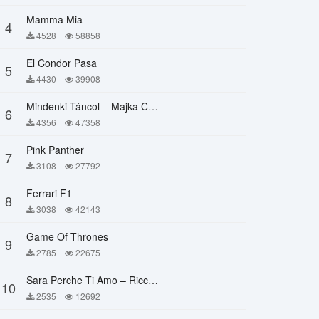
Mamma Mia
4
4528
58858
El Condor Pasa
5
4430
39908
Mindenki Táncol – Majka Curtis, Péter Majoros
6
4356
47358
Pink Panther
7
3108
27792
Ferrari F1
8
3038
42143
Game Of Thrones
9
2785
22675
Sara Perche Ti Amo – Ricchi E Poveri
10
2535
12692