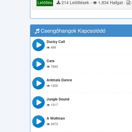
Letöltés
214 Letöltések -
1,834 Hallgat -
Csengőhangok Kapcsolódó
Ducky Call
499
Cats
1693
Animals Dance
1305
Jungle Sound
1517
A Wolfman
2973