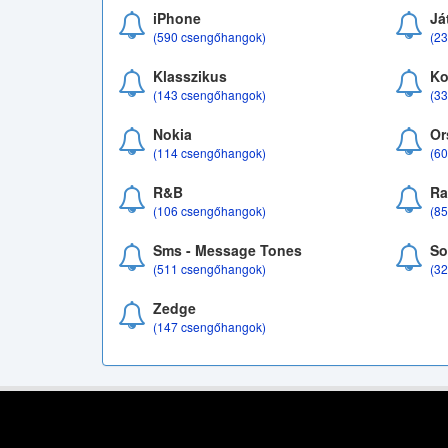
iPhone
Já
(590 csengőhangok)
(2
Klasszikus
Ko
(143 csengőhangok)
(3
Nokia
Or
(114 csengőhangok)
(6
R&B
Ra
(106 csengőhangok)
(8
Sms - Message Tones
So
(511 csengőhangok)
(3
Zedge
(147 csengőhangok)