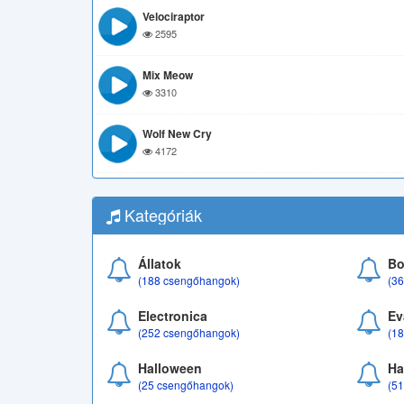
Velociraptor
2595
Mix Meow
3310
Wolf New Cry
4172
Kategóriák
Állatok
Bo
(188 csengőhangok)
(3
Electronica
Ev
(252 csengőhangok)
(1
Halloween
Ha
(25 csengőhangok)
(5