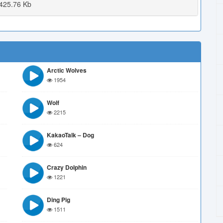
425.76 Kb
Arctic Wolves
1954
Wolf
2215
KakaoTalk – Dog
624
Crazy Dolphin
1221
Ding Pig
1511