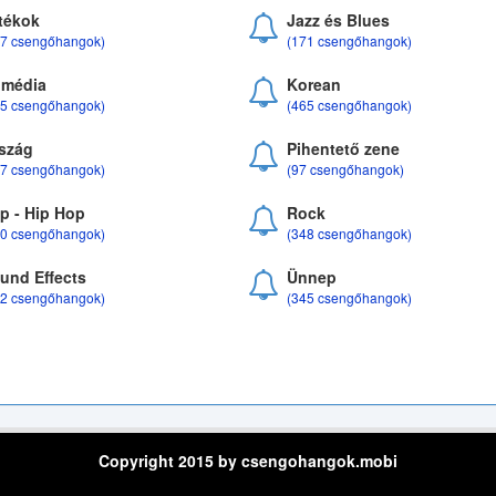
tékok
Jazz és Blues
37 csengőhangok)
(171 csengőhangok)
média
Korean
35 csengőhangok)
(465 csengőhangok)
szág
Pihentető zene
07 csengőhangok)
(97 csengőhangok)
p - Hip Hop
Rock
50 csengőhangok)
(348 csengőhangok)
und Effects
Ünnep
22 csengőhangok)
(345 csengőhangok)
Copyright 2015 by csengohangok.mobi