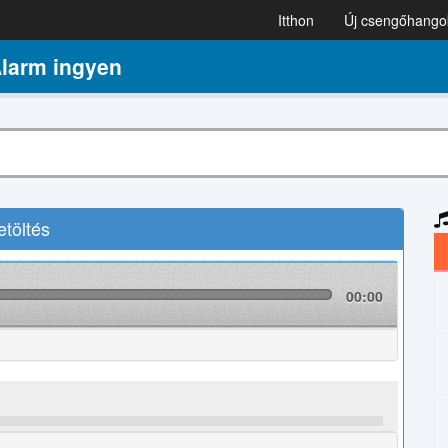
Itthon
Új csengőhango
larm ingyen
töltés
00:00