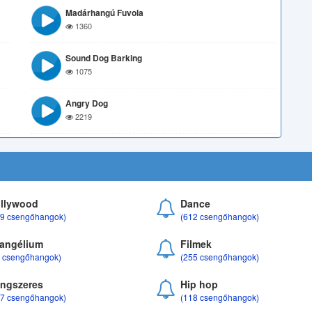
Madárhangú Fuvola
1360
Sound Dog Barking
1075
Angry Dog
2219
llywood
Dance
69 csengőhangok)
(612 csengőhangok)
angélium
Filmek
8 csengőhangok)
(255 csengőhangok)
ngszeres
Hip hop
17 csengőhangok)
(118 csengőhangok)