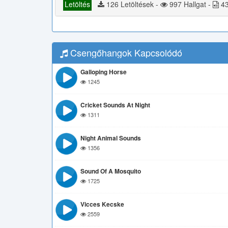
Letöltés
126 Letöltések -
997 Hallgat -
43
Csengőhangok Kapcsolódó
Galloping Horse
1245
Cricket Sounds At Night
1311
Night Animal Sounds
1356
Sound Of A Mosquito
1725
Vicces Kecske
2559