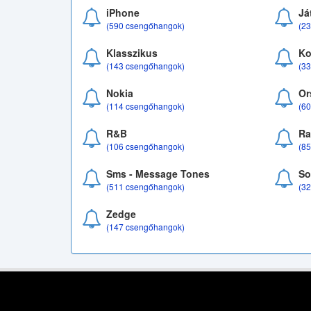
iPhone
Já
(590 csengőhangok)
(2
Klasszikus
Ko
(143 csengőhangok)
(3
Nokia
Or
(114 csengőhangok)
(6
R&B
Ra
(106 csengőhangok)
(8
Sms - Message Tones
So
(511 csengőhangok)
(3
Zedge
(147 csengőhangok)