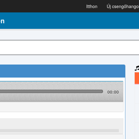
Itthon
Új csengőhango
en
00:00