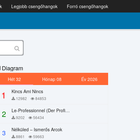
k
Legjobb csengőhangok
Forró csengőhangok
Diagram
Hét 32
Hónap 08
Év 2026
Kincs Ami Nincs
1
12982
84853
Le-Professionnel (Der Profi) – Chi Mai
2
9202
56434
Nélküled – Ismerős Arcok
3
8861
59663