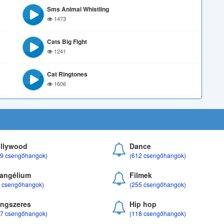
Sms Animal Whistling
1473
Cats Big Fight
1241
Cat Ringtones
1606
llywood
Dance
69 csengőhangok)
(612 csengőhangok)
angélium
Filmek
8 csengőhangok)
(255 csengőhangok)
ngszeres
Hip hop
17 csengőhangok)
(118 csengőhangok)