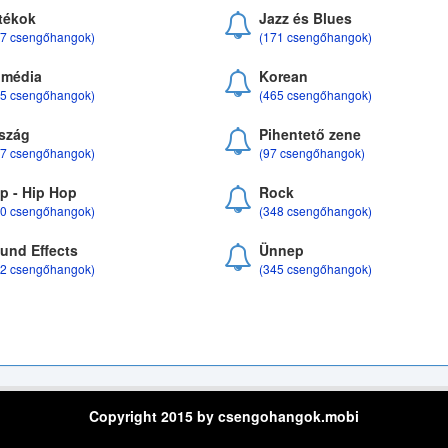
tékok
Jazz és Blues
37 csengőhangok)
(171 csengőhangok)
média
Korean
35 csengőhangok)
(465 csengőhangok)
szág
Pihentető zene
07 csengőhangok)
(97 csengőhangok)
p - Hip Hop
Rock
50 csengőhangok)
(348 csengőhangok)
und Effects
Ünnep
22 csengőhangok)
(345 csengőhangok)
Copyright 2015 by csengohangok.mobi