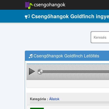
Csengőhangok Goldfinch ingy
Csengőhangok Goldfinch Letöltés
Kategória :
Állatok