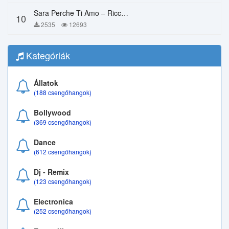
Sara Perche Ti Amo – Ricchi E Poveri
10
2535
12693
Kategóriák
Állatok
(188 csengőhangok)
Bollywood
(369 csengőhangok)
Dance
(612 csengőhangok)
Dj - Remix
(123 csengőhangok)
Electronica
(252 csengőhangok)