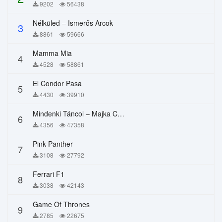
9202
56438
Nélküled – Ismerős Arcok
3
8861
59666
Mamma Mia
4
4528
58861
El Condor Pasa
5
4430
39910
Mindenki Táncol – Majka Curtis, Péter Majoros
6
4356
47358
Pink Panther
7
3108
27792
Ferrari F1
8
3038
42143
Game Of Thrones
9
2785
22675