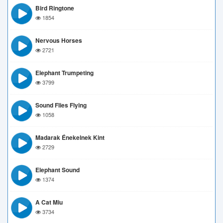
Bird Ringtone
1854
Nervous Horses
2721
Elephant Trumpeting
3799
Sound Flies Flying
1058
Madarak Énekelnek Kint
2729
Elephant Sound
1374
A Cat Miu
3734