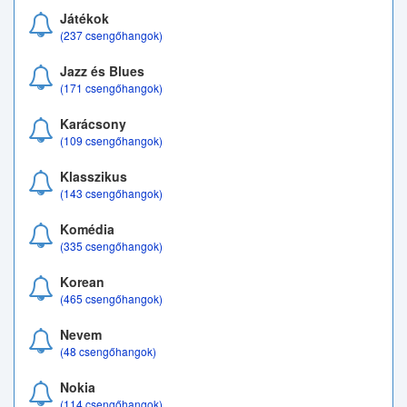
Játékok
(237 csengőhangok)
Jazz és Blues
(171 csengőhangok)
Karácsony
(109 csengőhangok)
Klasszikus
(143 csengőhangok)
Komédia
(335 csengőhangok)
Korean
(465 csengőhangok)
Nevem
(48 csengőhangok)
Nokia
(114 csengőhangok)