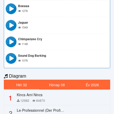
Boeaaa
1276
Jaguar
1549
Chimpanzee Cry
1148
Sound Dog Barking
1076
Diagram
Hét 32
Hónap 08
Év 2026
Kincs Ami Nincs
1
12982
84870
Le-Professionnel (Der Profi) – Chi Mai
2