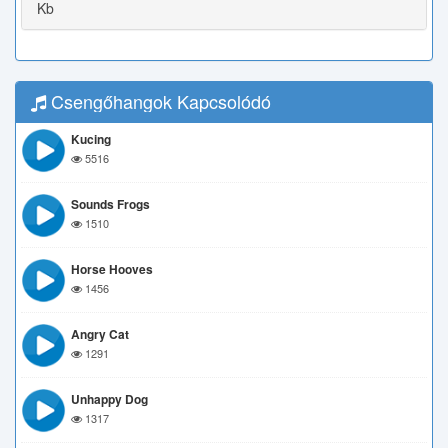
Kb
Csengőhangok Kapcsolódó
Kucing
5516
Sounds Frogs
1510
Horse Hooves
1456
Angry Cat
1291
Unhappy Dog
1317