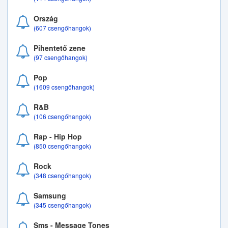
Ország
(607 csengőhangok)
Pihentető zene
(97 csengőhangok)
Pop
(1609 csengőhangok)
R&B
(106 csengőhangok)
Rap - Hip Hop
(850 csengőhangok)
Rock
(348 csengőhangok)
Samsung
(345 csengőhangok)
Sms - Message Tones