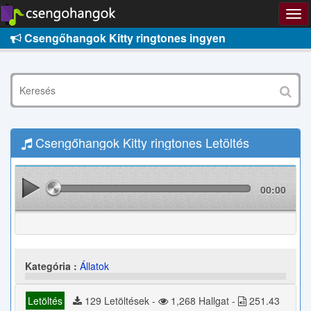
Csengőhangok Kitty ringtones ingyen
Csengőhangok Kitty ringtones Letöltés
00:00
Kategória :
Állatok
Letöltés
129 Letöltések -
1,268 Hallgat -
251.43