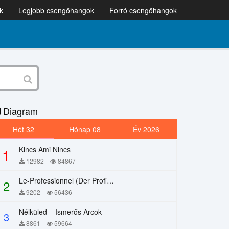
k
Legjobb csengőhangok
Forró csengőhangok
Diagram
Hét 32
Hónap 08
Év 2026
Kincs Ami Nincs
1
12982
84867
Le-Professionnel (Der Profi) – Chi Mai
2
9202
56436
Nélküled – Ismerős Arcok
3
8861
59664