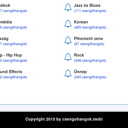
tékok
Jazz és Blues
37 csengőhangok)
(171 csengőhangok)
média
Korean
35 csengőhangok)
(465 csengőhangok)
szág
Pihentető zene
07 csengőhangok)
(97 csengőhangok)
p - Hip Hop
Rock
50 csengőhangok)
(348 csengőhangok)
und Effects
Ünnep
22 csengőhangok)
(345 csengőhangok)
Copyright 2015 by csengohangok.mobi