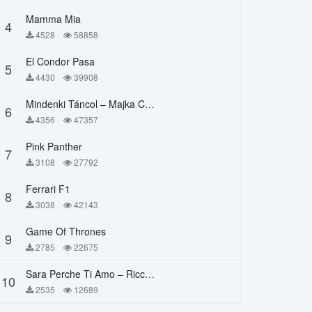
Mamma Mia
4
4528
58858
El Condor Pasa
5
4430
39908
Mindenki Táncol – Majka Curtis, Péter Majoros
6
4356
47357
Pink Panther
7
3108
27792
Ferrari F1
8
3038
42143
Game Of Thrones
9
2785
22675
Sara Perche Ti Amo – Ricchi E Poveri
10
2535
12689