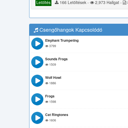
Letöltés
166 Letöltések -
2,973 Hallgat -
Csengőhangok Kapcsolódó
Elephant Trumpeting
3799
Sounds Frogs
1509
Wolf Howl
1886
Frogs
1598
Cat Ringtones
1606