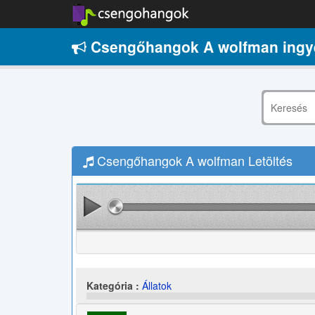
Csengőhangok A wolfman ingy
Csengőhangok A wolfman Letöltés
Kategória :
Állatok