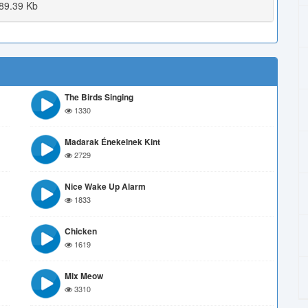
89.39 Kb
The Birds Singing
1330
Madarak Énekelnek Kint
2729
Nice Wake Up Alarm
1833
Chicken
1619
Mix Meow
3310