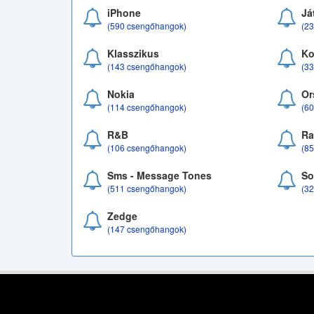
iPhone
Já
(590 csengőhangok)
(2
Klasszikus
Ko
(143 csengőhangok)
(3
Nokia
Or
(114 csengőhangok)
(6
R&B
Ra
(106 csengőhangok)
(8
Sms - Message Tones
So
(511 csengőhangok)
(3
Zedge
(147 csengőhangok)