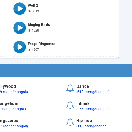
Wolf 2
3519
Singing Birds
1626
Frogs Ringtones
1307
llywood
Dance
69 csengőhangok)
(612 csengőhangok)
angélium
Filmek
8 csengőhangok)
(255 csengőhangok)
ngszeres
Hip hop
17 csengőhangok)
(118 csengőhangok)