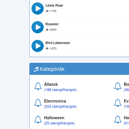
Lions Roar
1194
Rooster
4993
Bird Laburnum
1453
Kategóriák
Állatok
Bo
(188 csengőhangok)
(3
Electronica
Ev
(252 csengőhangok)
(1
Halloween
Ha
(25 csengőhangok)
(5