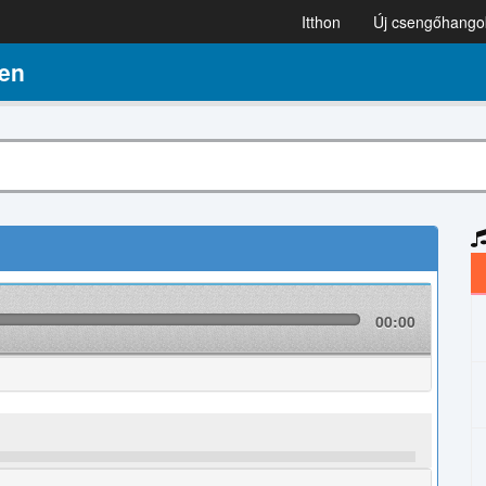
Itthon
Új csengőhango
en
00:00