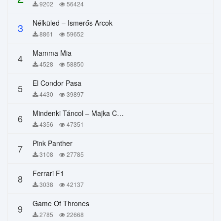
9202
56424
Nélküled – Ismerős Arcok
3
8861
59652
Mamma Mia
4
4528
58850
El Condor Pasa
5
4430
39897
Mindenki Táncol – Majka Curtis, Péter Majoros
6
4356
47351
Pink Panther
7
3108
27785
Ferrari F1
8
3038
42137
Game Of Thrones
9
2785
22668