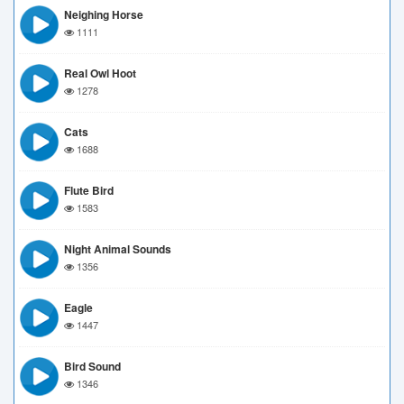
Neighing Horse
1111
Real Owl Hoot
1278
Cats
1688
Flute Bird
1583
Night Animal Sounds
1356
Eagle
1447
Bird Sound
1346