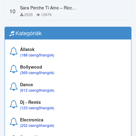
Sara Perche Ti Amo – Ricchi E Poveri
10
2535
12676
Kategóriák
Állatok
(188 csengőhangok)
Bollywood
(369 csengőhangok)
Dance
(612 csengőhangok)
Dj - Remix
(123 csengőhangok)
Electronica
(252 csengőhangok)