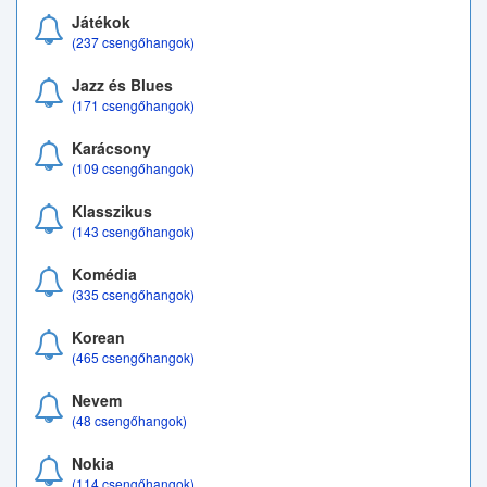
Játékok
(237 csengőhangok)
Jazz és Blues
(171 csengőhangok)
Karácsony
(109 csengőhangok)
Klasszikus
(143 csengőhangok)
Komédia
(335 csengőhangok)
Korean
(465 csengőhangok)
Nevem
(48 csengőhangok)
Nokia
(114 csengőhangok)