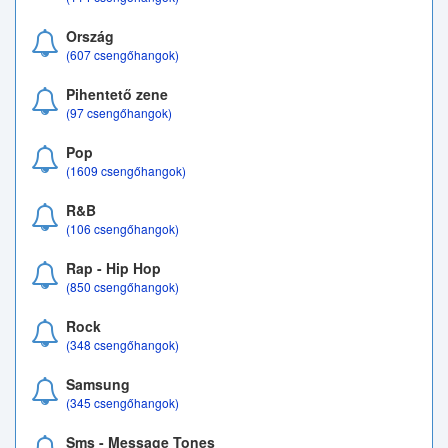
Ország
(607 csengőhangok)
Pihentető zene
(97 csengőhangok)
Pop
(1609 csengőhangok)
R&B
(106 csengőhangok)
Rap - Hip Hop
(850 csengőhangok)
Rock
(348 csengőhangok)
Samsung
(345 csengőhangok)
Sms - Message Tones