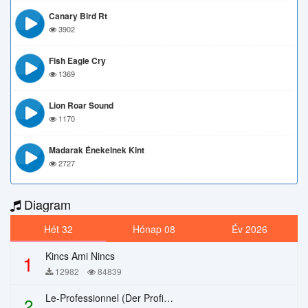
Canary Bird Rt
3902
Fish Eagle Cry
1369
Lion Roar Sound
1170
Madarak Énekelnek Kint
2727
Diagram
Hét 32
Hónap 08
Év 2026
Kincs Ami Nincs
1
12982
84839
Le-Professionnel (Der Profi) – Chi Mai
2