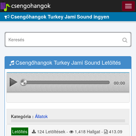
Csengőhangok Turkey Jami Sound ingyen
Csengőhangok Turkey Jami Sound Letöltés
00:00
Kategória :
Állatok
Letöltés
124 Letöltések -
1,418 Hallgat -
413.09