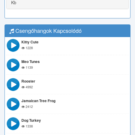
Kb
Csengőhangok Kapcsolódó
Kitty Cute
1228
Meo Tunes
1139
Rooster
4992
Jamaican Tree Frog
2412
Dog Turkey
1338