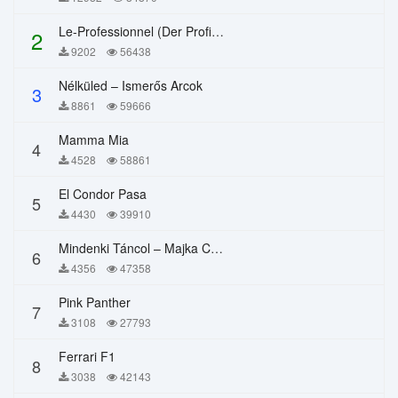
Le-Professionnel (Der Profi) – Chi Mai
2
9202
56438
Nélküled – Ismerős Arcok
3
8861
59666
Mamma Mia
4
4528
58861
El Condor Pasa
5
4430
39910
Mindenki Táncol – Majka Curtis, Péter Majoros
6
4356
47358
Pink Panther
7
3108
27793
Ferrari F1
8
3038
42143