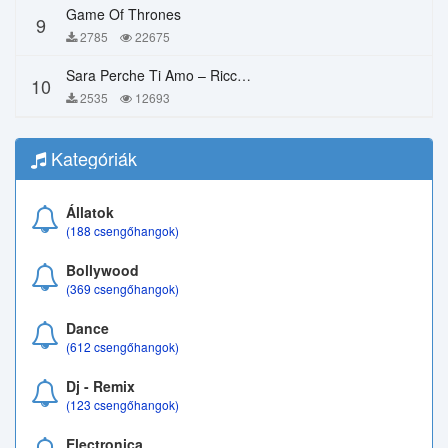
Game Of Thrones
9
2785
22675
Sara Perche Ti Amo – Ricchi E Poveri
10
2535
12693
Kategóriák
Állatok
(188 csengőhangok)
Bollywood
(369 csengőhangok)
Dance
(612 csengőhangok)
Dj - Remix
(123 csengőhangok)
Electronica