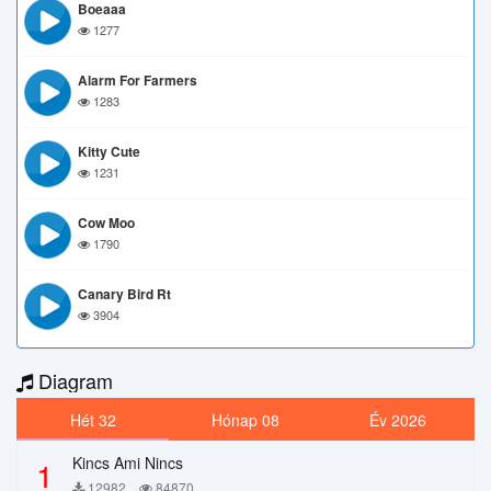
Boeaaa
1277
Alarm For Farmers
1283
Kitty Cute
1231
Cow Moo
1790
Canary Bird Rt
3904
Diagram
Hét 32
Hónap 08
Év 2026
Kincs Ami Nincs
1
12982
84870