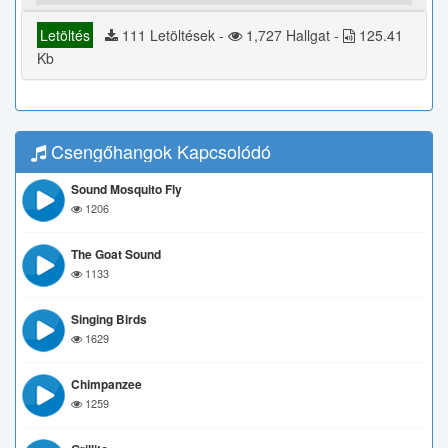
Letöltés
111 Letöltések -
1,727 Hallgat -
125.41
Kb
Csengőhangok Kapcsolódó
Sound Mosquito Fly
1206
The Goat Sound
1133
Singing Birds
1629
Chimpanzee
1259