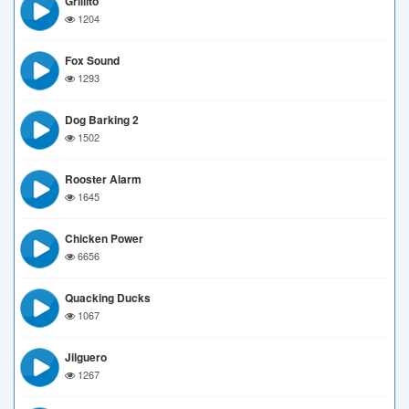
Grillito
1204
Fox Sound
1293
Dog Barking 2
1502
Rooster Alarm
1645
Chicken Power
6656
Quacking Ducks
1067
Jilguero
1267