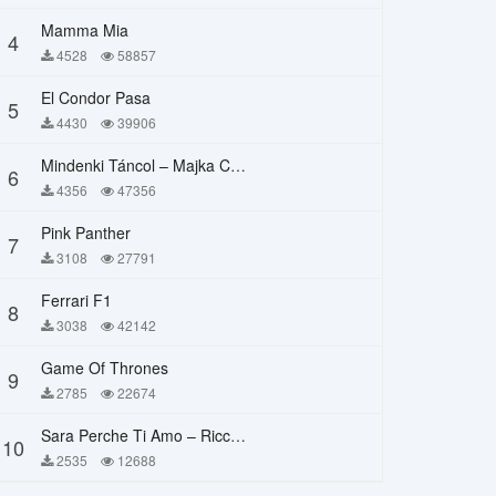
Mamma Mia
4
4528
58857
El Condor Pasa
5
4430
39906
Mindenki Táncol – Majka Curtis, Péter Majoros
6
4356
47356
Pink Panther
7
3108
27791
Ferrari F1
8
3038
42142
Game Of Thrones
9
2785
22674
Sara Perche Ti Amo – Ricchi E Poveri
10
2535
12688