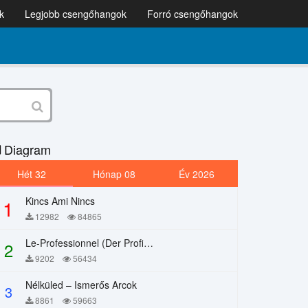
k
Legjobb csengőhangok
Forró csengőhangok
Diagram
Hét 32
Hónap 08
Év 2026
Kincs Ami Nincs
1
12982
84865
Le-Professionnel (Der Profi) – Chi Mai
2
9202
56434
Nélküled – Ismerős Arcok
3
8861
59663