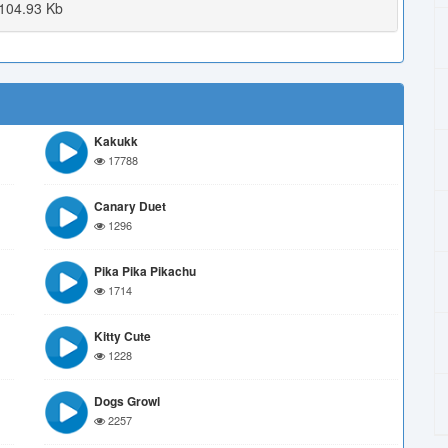
104.93 Kb
Kakukk
17788
Canary Duet
1296
Pika Pika Pikachu
1714
Kitty Cute
1228
Dogs Growl
2257