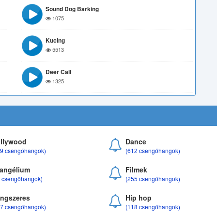
Sound Dog Barking
1075
Kucing
5513
Deer Call
1325
llywood
Dance
69 csengőhangok)
(612 csengőhangok)
angélium
Filmek
8 csengőhangok)
(255 csengőhangok)
ngszeres
Hip hop
17 csengőhangok)
(118 csengőhangok)