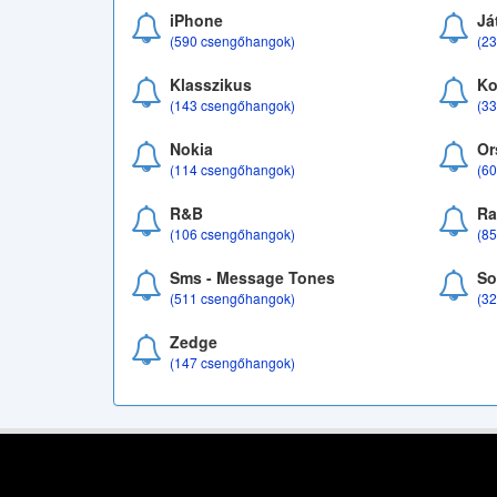
iPhone
Já
(590 csengőhangok)
(2
Klasszikus
Ko
(143 csengőhangok)
(3
Nokia
Or
(114 csengőhangok)
(6
R&B
Ra
(106 csengőhangok)
(8
Sms - Message Tones
So
(511 csengőhangok)
(3
Zedge
(147 csengőhangok)