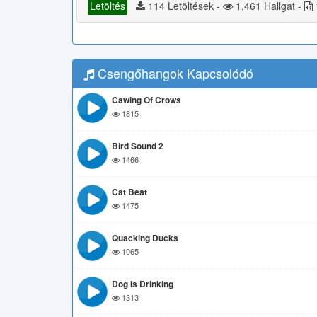
Letöltés
114 Letöltések -
1,461 Hallgat -
Csengőhangok Kapcsolódó
Cawing Of Crows
1815
Bird Sound 2
1466
Cat Beat
1475
Quacking Ducks
1065
Dog Is Drinking
1313