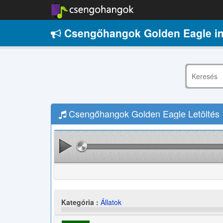
Csengőhangok Golden Eagle i
Csengőhangok Golden Eagle Letöltés
Kategória :
Állatok