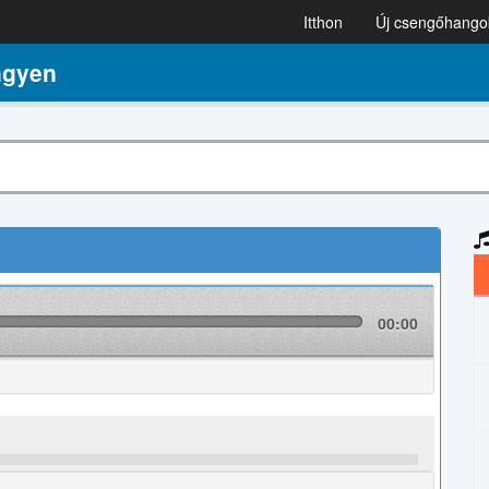
Itthon
Új csengőhango
ngyen
00:00