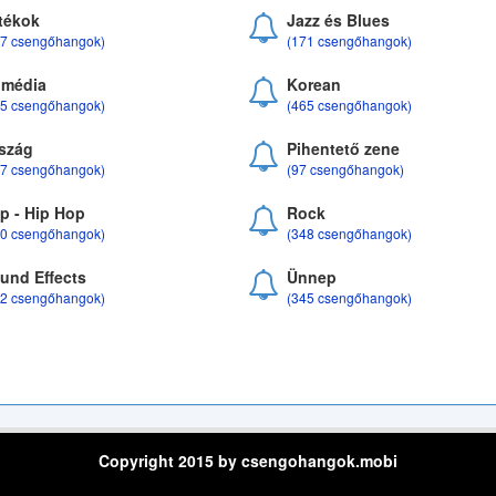
tékok
Jazz és Blues
37 csengőhangok)
(171 csengőhangok)
média
Korean
35 csengőhangok)
(465 csengőhangok)
szág
Pihentető zene
07 csengőhangok)
(97 csengőhangok)
p - Hip Hop
Rock
50 csengőhangok)
(348 csengőhangok)
und Effects
Ünnep
22 csengőhangok)
(345 csengőhangok)
Copyright 2015 by csengohangok.mobi