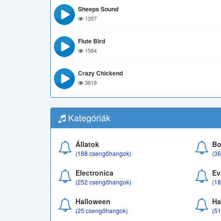
Sheeps Sound
1357
Flute Bird
1584
Crazy Chickend
3619
Kategóriák
Állatok
Bo
(188 csengőhangok)
(3
Electronica
Ev
(252 csengőhangok)
(1
Halloween
Ha
(25 csengőhangok)
(5