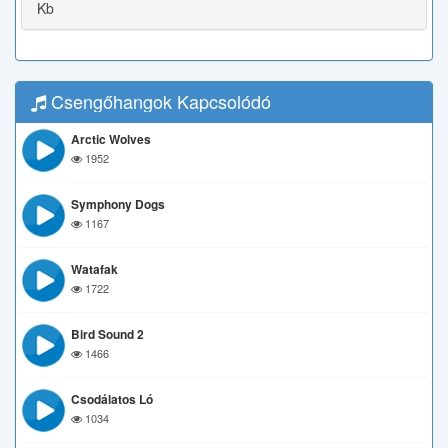
Kb
Csengőhangok Kapcsolódó
Arctic Wolves
1952
Symphony Dogs
1167
Watafak
1722
Bird Sound 2
1466
Csodálatos Ló
1034