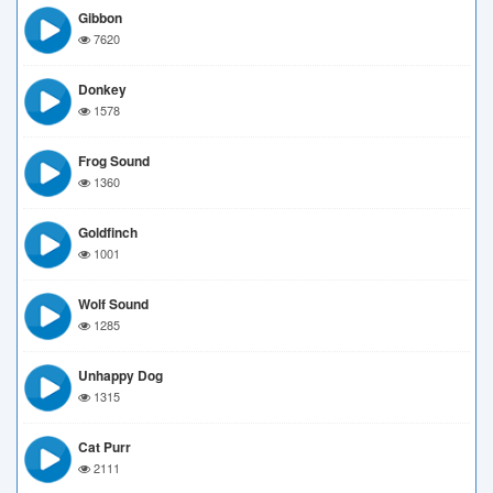
Gibbon
7620
Donkey
1578
Frog Sound
1360
Goldfinch
1001
Wolf Sound
1285
Unhappy Dog
1315
Cat Purr
2111