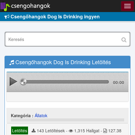
Csengőhangok Dog Is Drinking ingyen
Csengőhangok Dog Is Drinking Letöltés
00:00
Kategória :
Állatok
Letöltés
143 Letöltések -
1,315 Hallgat -
127.38