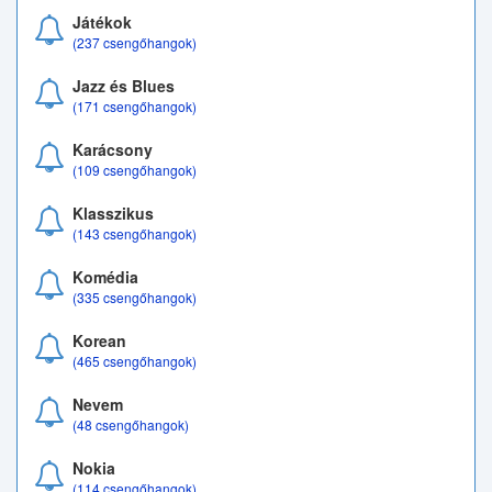
Játékok
(237 csengőhangok)
Jazz és Blues
(171 csengőhangok)
Karácsony
(109 csengőhangok)
Klasszikus
(143 csengőhangok)
Komédia
(335 csengőhangok)
Korean
(465 csengőhangok)
Nevem
(48 csengőhangok)
Nokia
(114 csengőhangok)