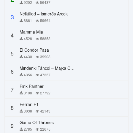
9202
56437
Nélküled – Ismerős Arcok
3
8861
59664
Mamma Mia
4
4528
58858
El Condor Pasa
5
4430
39908
Mindenki Táncol – Majka Curtis, Péter Majoros
6
4356
47357
Pink Panther
7
3108
27792
Ferrari F1
8
3038
42143
Game Of Thrones
9
2785
22675