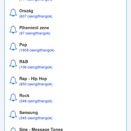
Ország
(607 csengőhangok)
Pihentető zene
(97 csengőhangok)
Pop
(1609 csengőhangok)
R&B
(106 csengőhangok)
Rap - Hip Hop
(850 csengőhangok)
Rock
(348 csengőhangok)
Samsung
(345 csengőhangok)
Sms - Message Tones