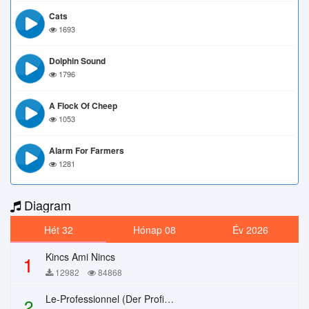
Cats
1693
Dolphin Sound
1796
A Flock Of Cheep
1053
Alarm For Farmers
1281
Diagram
Hét 32
Hónap 08
Év 2026
Kincs Ami Nincs
1
12982
84868
Le-Professionnel (Der Profi) – Chi Mai
2