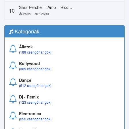
Sara Perche Ti Amo – Ricchi E Poveri
10
2535
12690
Kategóriák
Állatok
(188 csengőhangok)
Bollywood
(369 csengőhangok)
Dance
(612 csengőhangok)
Dj - Remix
(123 csengőhangok)
Electronica
(252 csengőhangok)