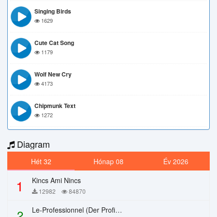
Singing Birds
1629
Cute Cat Song
1179
Wolf New Cry
4173
Chipmunk Text
1272
Diagram
Hét 32
Hónap 08
Év 2026
Kincs Ami Nincs
1
12982
84870
Le-Professionnel (Der Profi) – Chi Mai
2