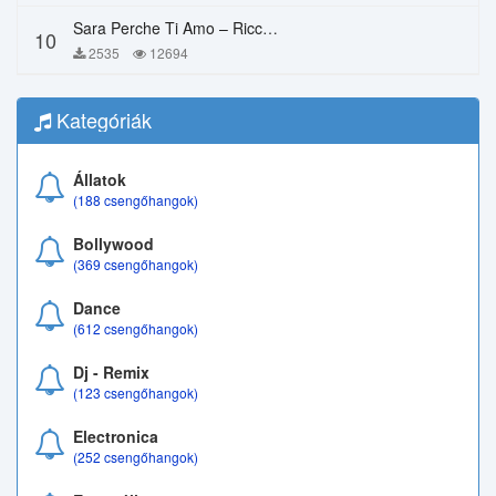
Sara Perche Ti Amo – Ricchi E Poveri
10
2535
12694
Kategóriák
Állatok
(188 csengőhangok)
Bollywood
(369 csengőhangok)
Dance
(612 csengőhangok)
Dj - Remix
(123 csengőhangok)
Electronica
(252 csengőhangok)