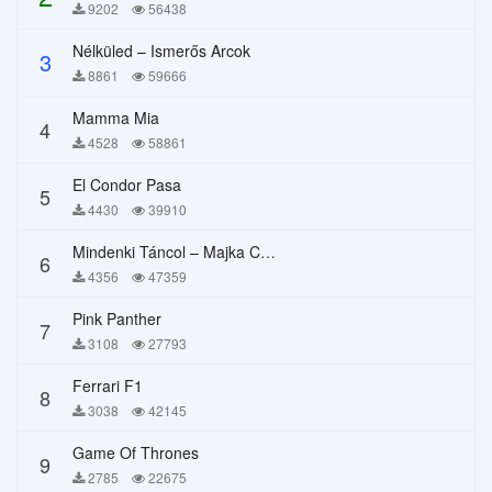
9202
56438
Nélküled – Ismerős Arcok
3
8861
59666
Mamma Mia
4
4528
58861
El Condor Pasa
5
4430
39910
Mindenki Táncol – Majka Curtis, Péter Majoros
6
4356
47359
Pink Panther
7
3108
27793
Ferrari F1
8
3038
42145
Game Of Thrones
9
2785
22675