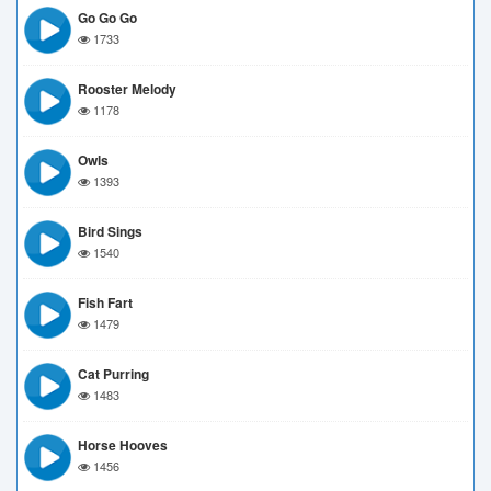
Go Go Go
1733
Rooster Melody
1178
Owls
1393
Bird Sings
1540
Fish Fart
1479
Cat Purring
1483
Horse Hooves
1456