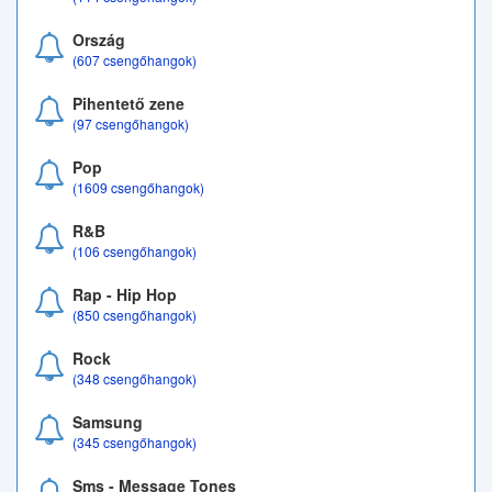
Ország
(607 csengőhangok)
Pihentető zene
(97 csengőhangok)
Pop
(1609 csengőhangok)
R&B
(106 csengőhangok)
Rap - Hip Hop
(850 csengőhangok)
Rock
(348 csengőhangok)
Samsung
(345 csengőhangok)
Sms - Message Tones