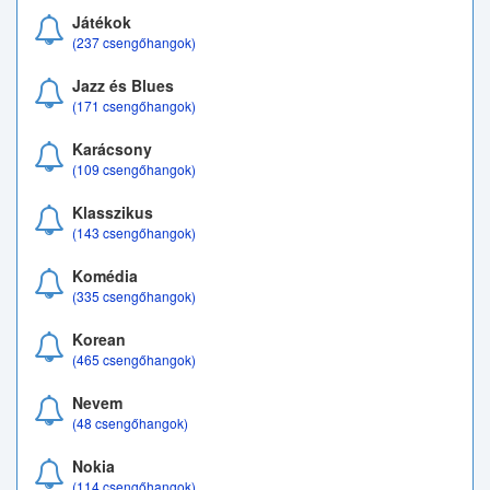
Játékok
(237 csengőhangok)
Jazz és Blues
(171 csengőhangok)
Karácsony
(109 csengőhangok)
Klasszikus
(143 csengőhangok)
Komédia
(335 csengőhangok)
Korean
(465 csengőhangok)
Nevem
(48 csengőhangok)
Nokia
(114 csengőhangok)