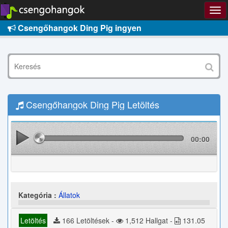
Csengőhangok Ding Pig ingyen
Csengőhangok Ding Pig Letöltés
00:00
Kategória :
Állatok
Letöltés
166 Letöltések -
1,512 Hallgat -
131.05