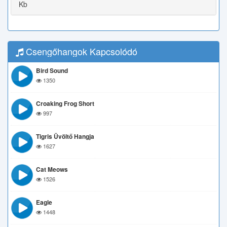
Kb
Csengőhangok Kapcsolódó
Bird Sound
1350
Croaking Frog Short
997
Tigris Üvöltő Hangja
1627
Cat Meows
1526
Eagle
1448