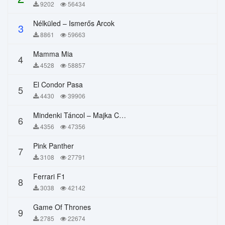
9202
56434
Nélküled – Ismerős Arcok
3
8861
59663
Mamma Mia
4
4528
58857
El Condor Pasa
5
4430
39906
Mindenki Táncol – Majka Curtis, Péter Majoros
6
4356
47356
Pink Panther
7
3108
27791
Ferrari F1
8
3038
42142
Game Of Thrones
9
2785
22674