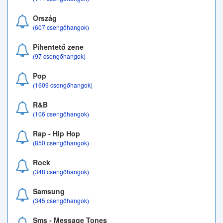
Ország
(607 csengőhangok)
Pihentető zene
(97 csengőhangok)
Pop
(1609 csengőhangok)
R&B
(106 csengőhangok)
Rap - Hip Hop
(850 csengőhangok)
Rock
(348 csengőhangok)
Samsung
(345 csengőhangok)
Sms - Message Tones