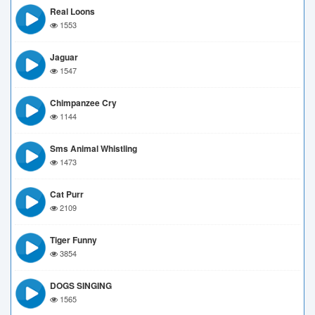
Real Loons
1553
Jaguar
1547
Chimpanzee Cry
1144
Sms Animal Whistling
1473
Cat Purr
2109
Tiger Funny
3854
DOGS SINGING
1565