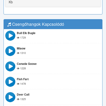
Kb
Csengőhangok Kapcsolódó
Bull Elk Bugle
1729
Miaow
1310
Canada Goose
1228
Fish Fart
1478
Deer Call
1325