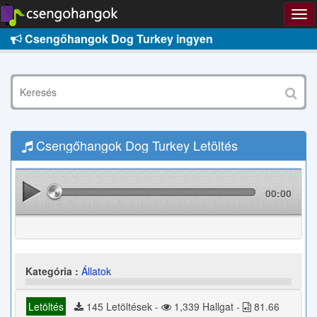
Csengőhangok Dog Turkey ingyen
Csengőhangok Dog Turkey Letöltés
00:00
Kategória :
Állatok
Letöltés
145 Letöltések -
1,339 Hallgat -
81.66