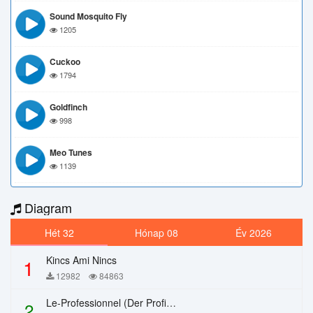
Sound Mosquito Fly
1205
Cuckoo
1794
Goldfinch
998
Meo Tunes
1139
Diagram
Hét 32
Hónap 08
Év 2026
Kincs Ami Nincs
1
12982
84863
Le-Professionnel (Der Profi) – Chi Mai
2