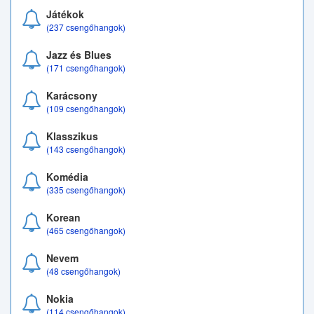
Játékok
(237 csengőhangok)
Jazz és Blues
(171 csengőhangok)
Karácsony
(109 csengőhangok)
Klasszikus
(143 csengőhangok)
Komédia
(335 csengőhangok)
Korean
(465 csengőhangok)
Nevem
(48 csengőhangok)
Nokia
(114 csengőhangok)