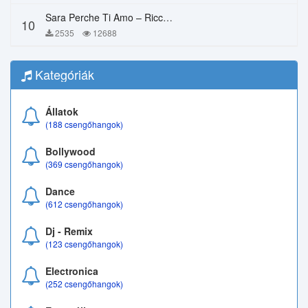
Sara Perche Ti Amo – Ricchi E Poveri
10
2535
12688
Kategóriák
Állatok
(188 csengőhangok)
Bollywood
(369 csengőhangok)
Dance
(612 csengőhangok)
Dj - Remix
(123 csengőhangok)
Electronica
(252 csengőhangok)