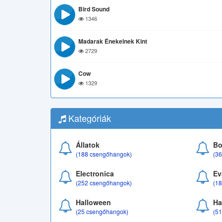
Bird Sound
1346
Madarak Énekelnek Kint
2729
Cow
1329
Kategóriák
Állatok
Bo
(188 csengőhangok)
(3
Electronica
Ev
(252 csengőhangok)
(1
Halloween
Ha
(25 csengőhangok)
(5