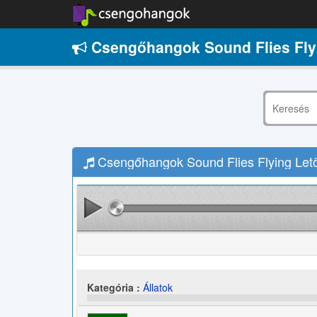
Csengőhangok Sound Flies Fly
Csengőhangok Sound Flies Flying Letö
Kategória :
Állatok