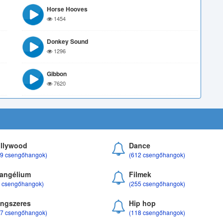
Horse Hooves
1454
Donkey Sound
1296
Gibbon
7620
llywood
Dance
69 csengőhangok)
(612 csengőhangok)
angélium
Filmek
8 csengőhangok)
(255 csengőhangok)
ngszeres
Hip hop
17 csengőhangok)
(118 csengőhangok)