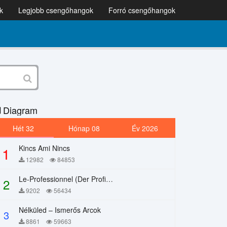
k
Legjobb csengőhangok
Forró csengőhangok
Diagram
Hét 32
Hónap 08
Év 2026
Kincs Ami Nincs
1
12982
84853
Le-Professionnel (Der Profi) – Chi Mai
2
9202
56434
Nélküled – Ismerős Arcok
3
8861
59663