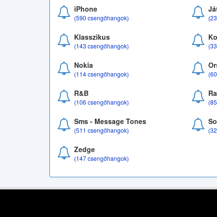
iPhone
Já
(590 csengőhangok)
(2
Klasszikus
Ko
(143 csengőhangok)
(3
Nokia
Or
(114 csengőhangok)
(6
R&B
Ra
(106 csengőhangok)
(8
Sms - Message Tones
So
(511 csengőhangok)
(3
Zedge
(147 csengőhangok)