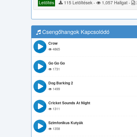
Letöltés
115 Letöltések -
1,057 Hallgat -
Csengőhangok Kapcsolódó
Crow
4865
Go Go Go
1731
Dog Barking 2
1499
Cricket Sounds At Night
1311
Szimfonikus Kutyák
1358