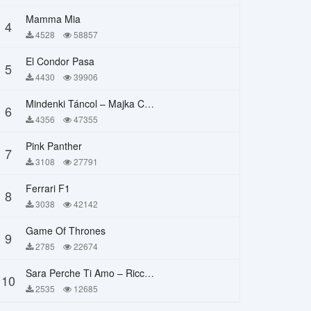
Mamma Mia
4
4528
58857
El Condor Pasa
5
4430
39906
Mindenki Táncol – Majka Curtis, Péter Majoros
6
4356
47355
Pink Panther
7
3108
27791
Ferrari F1
8
3038
42142
Game Of Thrones
9
2785
22674
Sara Perche Ti Amo – Ricchi E Poveri
10
2535
12685