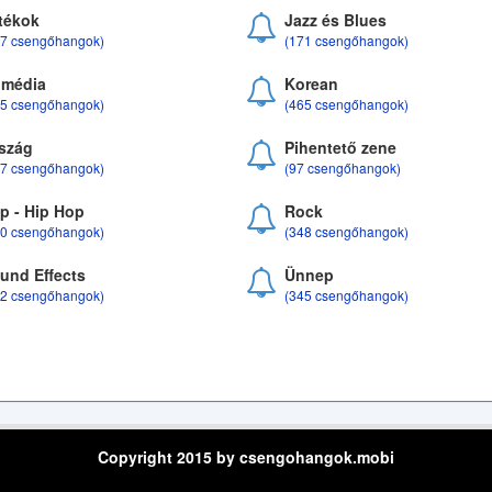
tékok
Jazz és Blues
37 csengőhangok)
(171 csengőhangok)
média
Korean
35 csengőhangok)
(465 csengőhangok)
szág
Pihentető zene
07 csengőhangok)
(97 csengőhangok)
p - Hip Hop
Rock
50 csengőhangok)
(348 csengőhangok)
und Effects
Ünnep
22 csengőhangok)
(345 csengőhangok)
Copyright 2015 by csengohangok.mobi