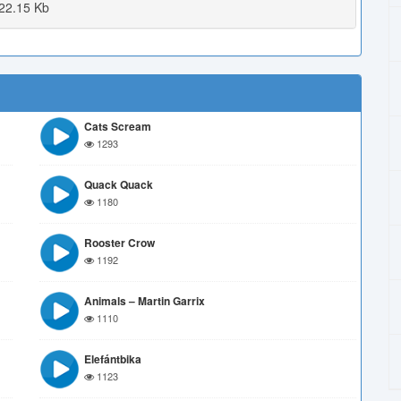
22.15 Kb
Cats Scream
1293
Quack Quack
1180
Rooster Crow
1192
Animals – Martin Garrix
1110
Elefántbika
1123