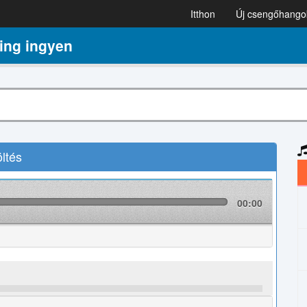
Itthon
Új csengőhango
ing ingyen
ltés
00:00