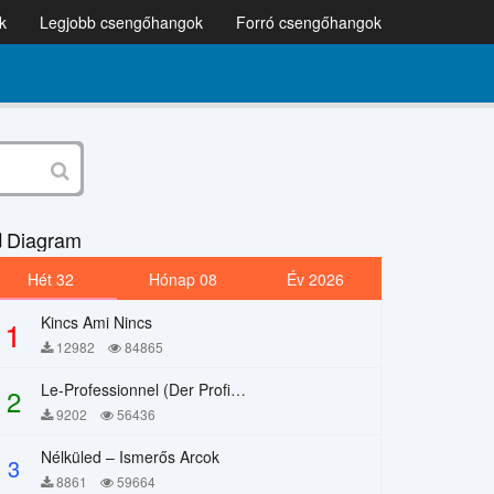
k
Legjobb csengőhangok
Forró csengőhangok
Diagram
Hét 32
Hónap 08
Év 2026
Kincs Ami Nincs
1
12982
84865
Le-Professionnel (Der Profi) – Chi Mai
2
9202
56436
Nélküled – Ismerős Arcok
3
8861
59664