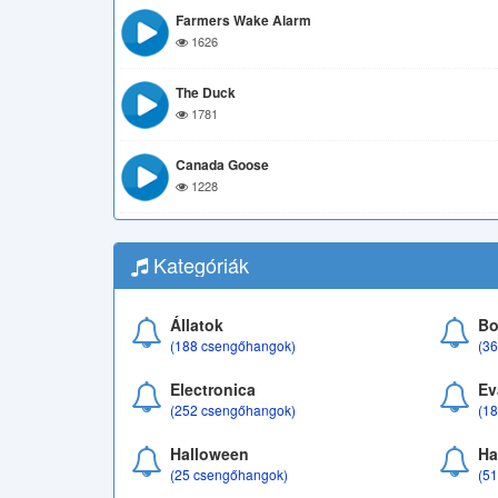
Farmers Wake Alarm
1626
The Duck
1781
Canada Goose
1228
Kategóriák
Állatok
Bo
(188 csengőhangok)
(3
Electronica
Ev
(252 csengőhangok)
(1
Halloween
Ha
(25 csengőhangok)
(5