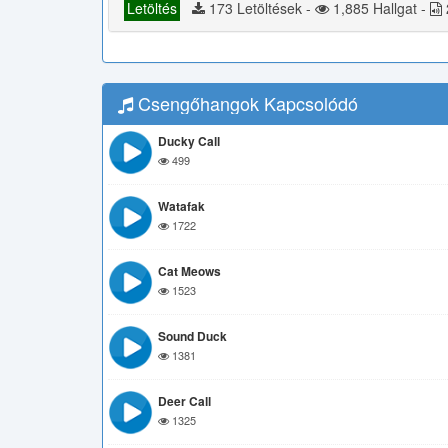
Letöltés
173 Letöltések -
1,885 Hallgat -
Csengőhangok Kapcsolódó
Ducky Call
499
Watafak
1722
Cat Meows
1523
Sound Duck
1381
Deer Call
1325