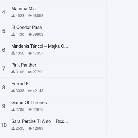
Mamma Mia
4
4528
58858
El Condor Pasa
5
4430
39908
Mindenki Táncol – Majka Curtis, Péter Majoros
6
4356
47357
Pink Panther
7
3108
27792
Ferrari F1
8
3038
42143
Game Of Thrones
9
2785
22675
Sara Perche Ti Amo – Ricchi E Poveri
10
2535
12689