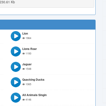
230.61 Kb
Lion
1964
Lions Roar
1193
Jaguar
1548
Quacking Ducks
1065
All Animals Singin
4146