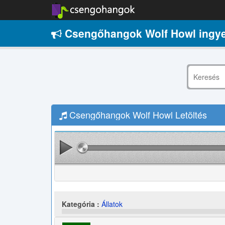
Csengőhangok Wolf Howl ingy
Csengőhangok Wolf Howl Letöltés
Kategória :
Állatok