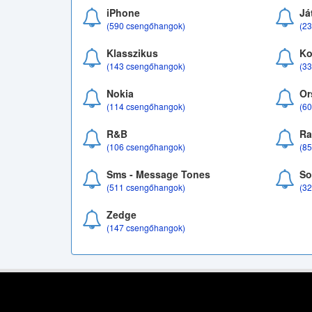
iPhone
Já
(590 csengőhangok)
(2
Klasszikus
Ko
(143 csengőhangok)
(3
Nokia
Or
(114 csengőhangok)
(6
R&B
Ra
(106 csengőhangok)
(8
Sms - Message Tones
So
(511 csengőhangok)
(3
Zedge
(147 csengőhangok)