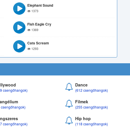
Elephant Sound
1373
Fish Eagle Cry
1369
Cats Scream
1293
llywood
Dance
69 csengőhangok)
(612 csengőhangok)
angélium
Filmek
8 csengőhangok)
(255 csengőhangok)
ngszeres
Hip hop
17 csengőhangok)
(118 csengőhangok)