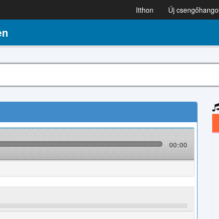
Itthon
Új csengőhango
en
00:00