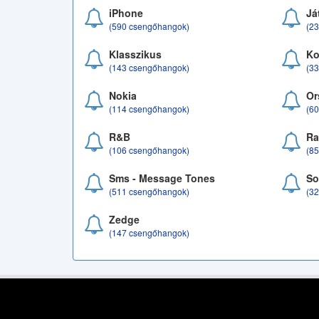
iPhone
Já
(590 csengőhangok)
(2
Klasszikus
Ko
(143 csengőhangok)
(3
Nokia
Or
(114 csengőhangok)
(6
R&B
Ra
(106 csengőhangok)
(8
Sms - Message Tones
So
(511 csengőhangok)
(3
Zedge
(147 csengőhangok)