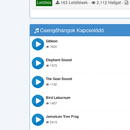
Letöltés
163 Letöltések -
2,112 Hallgat -
Csengőhangok Kapcsolódó
Gibbon
7620
Elephant Sound
1373
The Goat Sound
1132
Bird Laburnum
1457
Jamaican Tree Frog
2413