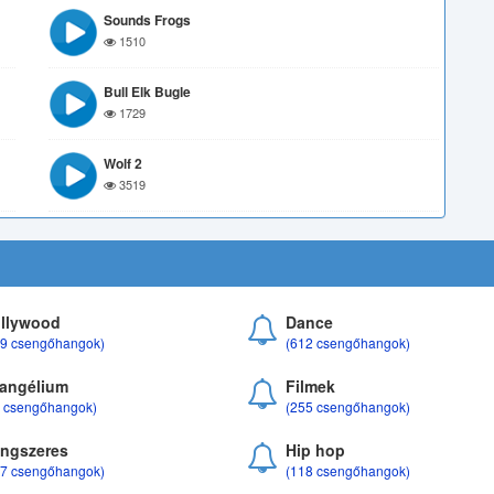
Sounds Frogs
1510
Bull Elk Bugle
1729
Wolf 2
3519
llywood
Dance
69 csengőhangok)
(612 csengőhangok)
angélium
Filmek
8 csengőhangok)
(255 csengőhangok)
ngszeres
Hip hop
17 csengőhangok)
(118 csengőhangok)