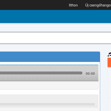
Itthon
Új csengőhango
00:00