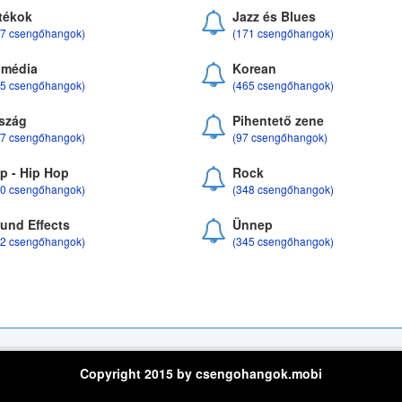
tékok
Jazz és Blues
37 csengőhangok)
(171 csengőhangok)
média
Korean
35 csengőhangok)
(465 csengőhangok)
szág
Pihentető zene
07 csengőhangok)
(97 csengőhangok)
p - Hip Hop
Rock
50 csengőhangok)
(348 csengőhangok)
und Effects
Ünnep
22 csengőhangok)
(345 csengőhangok)
Copyright 2015 by csengohangok.mobi