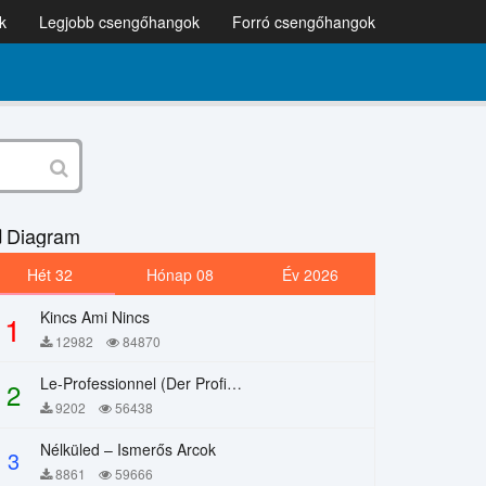
k
Legjobb csengőhangok
Forró csengőhangok
Diagram
Hét 32
Hónap 08
Év 2026
Kincs Ami Nincs
1
12982
84870
Le-Professionnel (Der Profi) – Chi Mai
2
9202
56438
Nélküled – Ismerős Arcok
3
8861
59666