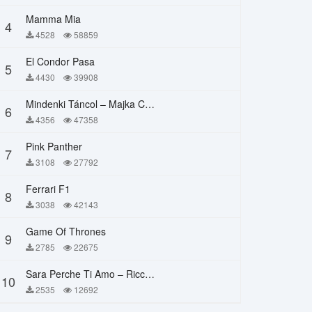
Mamma Mia
4
4528
58859
El Condor Pasa
5
4430
39908
Mindenki Táncol – Majka Curtis, Péter Majoros
6
4356
47358
Pink Panther
7
3108
27792
Ferrari F1
8
3038
42143
Game Of Thrones
9
2785
22675
Sara Perche Ti Amo – Ricchi E Poveri
10
2535
12692