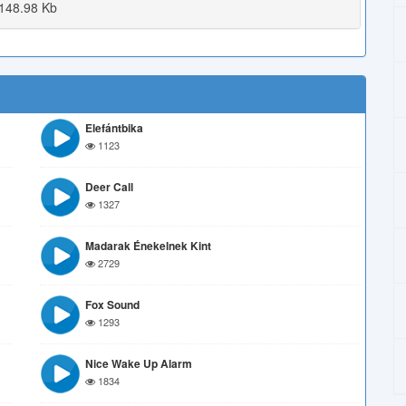
148.98 Kb
Elefántbika
1123
Deer Call
1327
Madarak Énekelnek Kint
2729
Fox Sound
1293
Nice Wake Up Alarm
1834