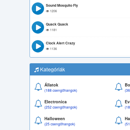
Sound Mosquito Fly
1206
Quack Quack
1181
Clock Alert Crazy
1136
Kategóriák
Állatok
Bo
(188 csengőhangok)
(3
Electronica
Ev
(252 csengőhangok)
(1
Halloween
Ha
(25 csengőhangok)
(5