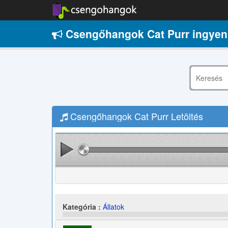
Csengőhangok Cat Purr ingyen
Csengőhangok Cat Purr Letöltés
Kategória :
Állatok