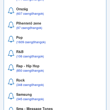
Ország
(607 csengőhangok)
Pihentető zene
(97 csengőhangok)
Pop
(1609 csengőhangok)
R&B
(106 csengőhangok)
Rap - Hip Hop
(850 csengőhangok)
Rock
(348 csengőhangok)
Samsung
(345 csengőhangok)
Sms - Message Tones