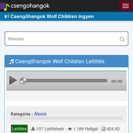
Csengőhangok Wolf Children ingyen
Csengőhangok Wolf Children Letöltés
00:00
Kategória :
Állatok
Letöltés
107 Letöltések -
1,189 Hallgat -
424.52