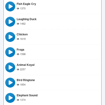
Fish Eagle Cry
1370
Laughing Duck
1462
Chicken
1619
Frogs
1598
Animal Koyal
2257
Bird Ringtone
1854
Elephant Sound
1374