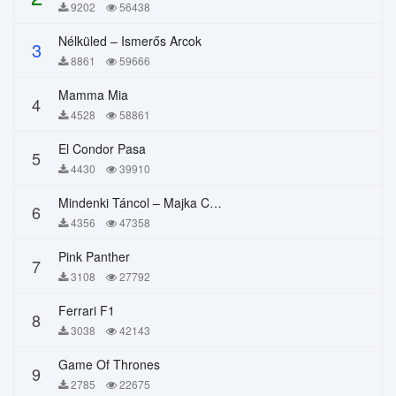
9202
56438
Nélküled – Ismerős Arcok
3
8861
59666
Mamma Mia
4
4528
58861
El Condor Pasa
5
4430
39910
Mindenki Táncol – Majka Curtis, Péter Majoros
6
4356
47358
Pink Panther
7
3108
27792
Ferrari F1
8
3038
42143
Game Of Thrones
9
2785
22675