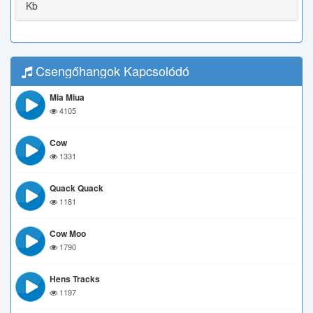
Kb
Csengőhangok Kapcsolódó
Mia Miua
4105
Cow
1331
Quack Quack
1181
Cow Moo
1790
Hens Tracks
1197