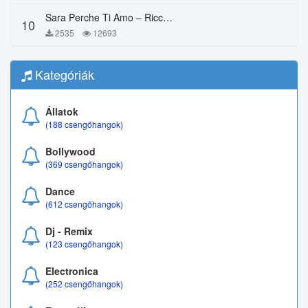
Sara Perche Ti Amo – Ricchi E Poveri
10
2535
12693
Kategóriák
Állatok
(188 csengőhangok)
Bollywood
(369 csengőhangok)
Dance
(612 csengőhangok)
Dj - Remix
(123 csengőhangok)
Electronica
(252 csengőhangok)