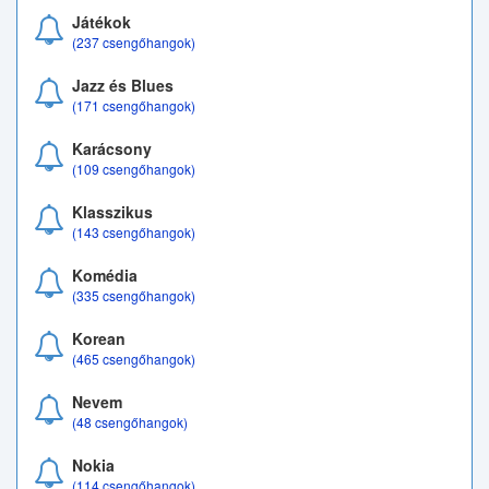
Játékok
(237 csengőhangok)
Jazz és Blues
(171 csengőhangok)
Karácsony
(109 csengőhangok)
Klasszikus
(143 csengőhangok)
Komédia
(335 csengőhangok)
Korean
(465 csengőhangok)
Nevem
(48 csengőhangok)
Nokia
(114 csengőhangok)