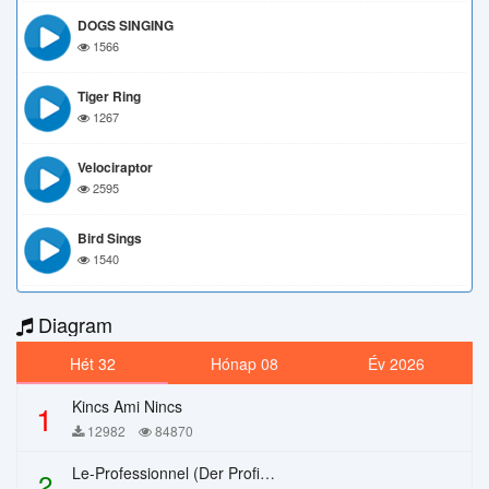
DOGS SINGING
1566
Tiger Ring
1267
Velociraptor
2595
Bird Sings
1540
Diagram
Hét 32
Hónap 08
Év 2026
Kincs Ami Nincs
1
12982
84870
Le-Professionnel (Der Profi) – Chi Mai
2