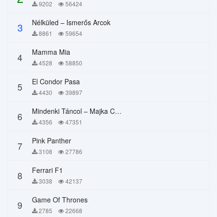
9202
56424
Nélküled – Ismerős Arcok
3
8861
59654
Mamma Mia
4
4528
58850
El Condor Pasa
5
4430
39897
Mindenki Táncol – Majka Curtis, Péter Majoros
6
4356
47351
Pink Panther
7
3108
27786
Ferrari F1
8
3038
42137
Game Of Thrones
9
2785
22668