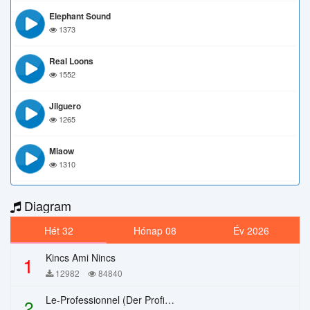
Elephant Sound
1373
Real Loons
1552
Jilguero
1265
Miaow
1310
Diagram
Hét 32
Hónap 08
Év 2026
Kincs Ami Nincs
1
12982
84840
Le-Professionnel (Der Profi) – Chi Mai
2