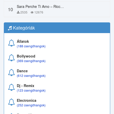
Sara Perche Ti Amo – Ricchi E Poveri
10
2535
12676
Kategóriák
Állatok
(188 csengőhangok)
Bollywood
(369 csengőhangok)
Dance
(612 csengőhangok)
Dj - Remix
(123 csengőhangok)
Electronica
(252 csengőhangok)