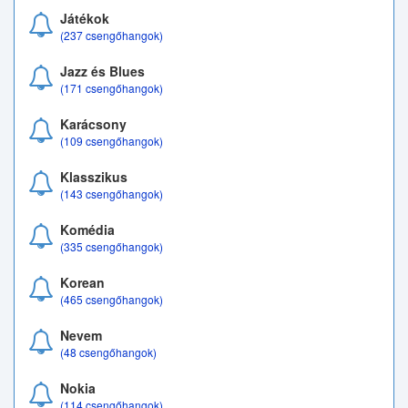
Játékok
(237 csengőhangok)
Jazz és Blues
(171 csengőhangok)
Karácsony
(109 csengőhangok)
Klasszikus
(143 csengőhangok)
Komédia
(335 csengőhangok)
Korean
(465 csengőhangok)
Nevem
(48 csengőhangok)
Nokia
(114 csengőhangok)