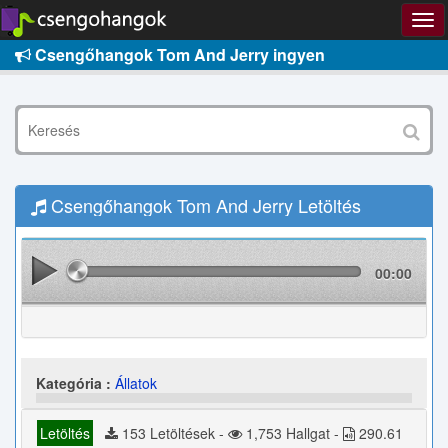
Csengőhangok Tom And Jerry ingyen
Csengőhangok Tom And Jerry Letöltés
00:00
Kategória :
Állatok
Letöltés
153 Letöltések -
1,753 Hallgat -
290.61