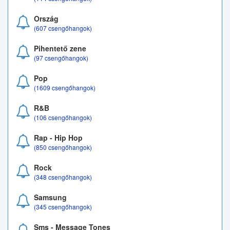
Ország
(607 csengőhangok)
Pihentető zene
(97 csengőhangok)
Pop
(1609 csengőhangok)
R&B
(106 csengőhangok)
Rap - Hip Hop
(850 csengőhangok)
Rock
(348 csengőhangok)
Samsung
(345 csengőhangok)
Sms - Message Tones