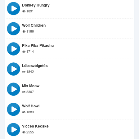
Donkey Hungry
1891
Wolf Children
1186
Pika Pika Pikachu
1714
Lóbeszélgetés
1842
Mix Meow
3307
Wolf Howl
1883
Vicces Kecske
2555