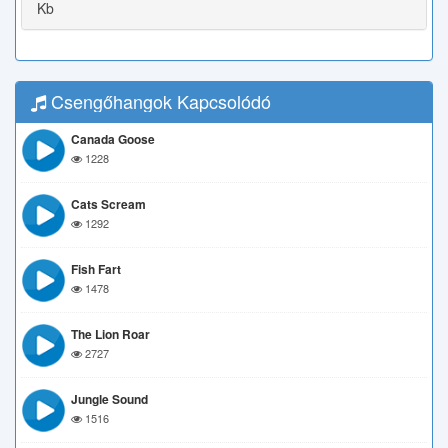
Kb
Csengőhangok Kapcsolódó
Canada Goose
1228
Cats Scream
1292
Fish Fart
1478
The Lion Roar
2727
Jungle Sound
1516