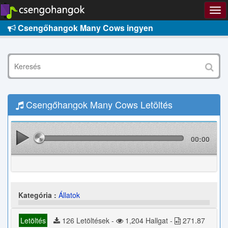
Csengőhangok Many Cows ingyen
Csengőhangok Many Cows Letöltés
00:00
Kategória :
Állatok
Letöltés
126 Letöltések -
1,204 Hallgat -
271.87