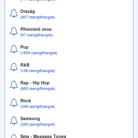
Ország
(607 csengőhangok)
Pihentető zene
(97 csengőhangok)
Pop
(1609 csengőhangok)
R&B
(106 csengőhangok)
Rap - Hip Hop
(850 csengőhangok)
Rock
(348 csengőhangok)
Samsung
(345 csengőhangok)
Sms - Message Tones