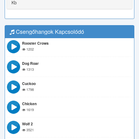
Kb
Csengőhangok Kapcsolódó
Rooster Crows
1202
Dog Roar
1313
Cuckoo
1798
Chicken
1619
Wolf 2
3521