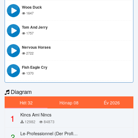
Woos Duck
1647
Tom And Jerry
1757
Nervous Horses
2722
Fish Eagle Cry
1370
Diagram
Hét 32
Hónap 08
Év 2026
Kincs Ami Nincs
1
12982
84873
Le-Professionnel (Der Profi) – Chi Mai
2