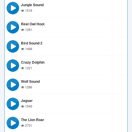
Jungle Sound
1518
Real Owl Hoot
1281
Bird Sound 2
1468
Crazy Dolphin
1221
Wolf Sound
1286
Jaguar
1549
The Lion Roar
2731