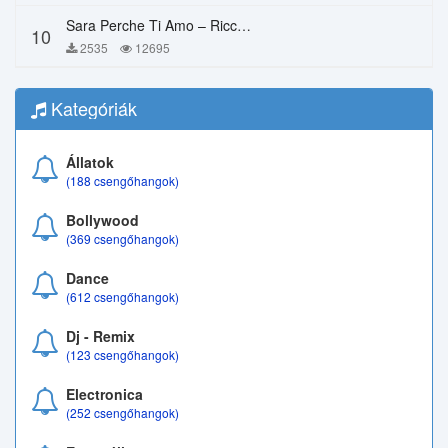
Sara Perche Ti Amo – Ricchi E Poveri
10
2535
12695
Kategóriák
Állatok
(188 csengőhangok)
Bollywood
(369 csengőhangok)
Dance
(612 csengőhangok)
Dj - Remix
(123 csengőhangok)
Electronica
(252 csengőhangok)