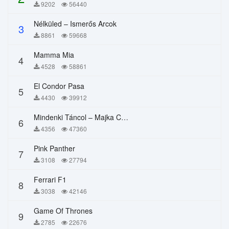
9202
56440
Nélküled – Ismerős Arcok
3
8861
59668
Mamma Mia
4
4528
58861
El Condor Pasa
5
4430
39912
Mindenki Táncol – Majka Curtis, Péter Majoros
6
4356
47360
Pink Panther
7
3108
27794
Ferrari F1
8
3038
42146
Game Of Thrones
9
2785
22676