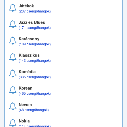
Játékok
(237 csengőhangok)
Jazz és Blues
(171 csengőhangok)
Karácsony
(109 csengőhangok)
Klasszikus
(143 csengőhangok)
Komédia
(335 csengőhangok)
Korean
(465 csengőhangok)
Nevem
(48 csengőhangok)
Nokia
(114 csengőhangok)