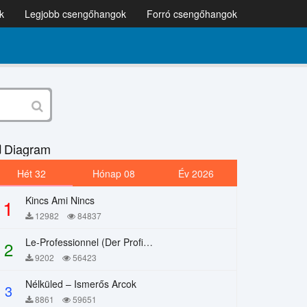
k
Legjobb csengőhangok
Forró csengőhangok
Diagram
Hét 32
Hónap 08
Év 2026
Kincs Ami Nincs
1
12982
84837
Le-Professionnel (Der Profi) – Chi Mai
2
9202
56423
Nélküled – Ismerős Arcok
3
8861
59651