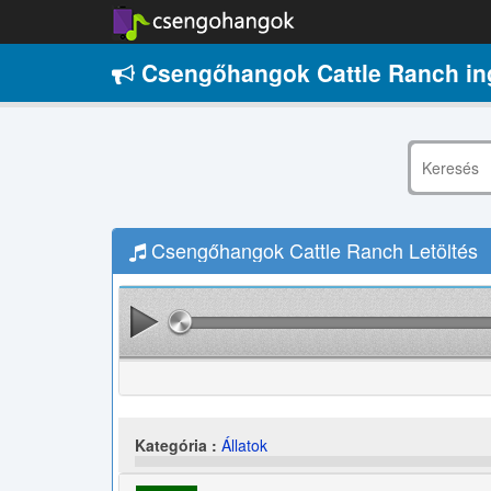
Csengőhangok Cattle Ranch in
Csengőhangok Cattle Ranch Letöltés
Kategória :
Állatok