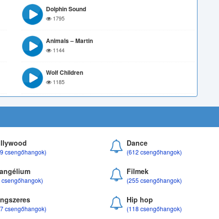
Dolphin Sound
1795
Animals – Martin
1144
Wolf Children
1185
llywood
Dance
69 csengőhangok)
(612 csengőhangok)
angélium
Filmek
8 csengőhangok)
(255 csengőhangok)
ngszeres
Hip hop
17 csengőhangok)
(118 csengőhangok)