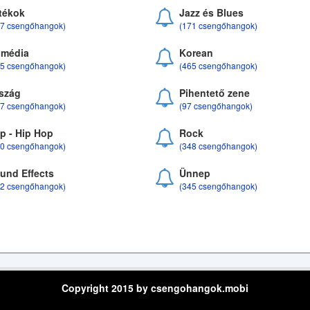
tékok
Jazz és Blues
37 csengőhangok)
(171 csengőhangok)
média
Korean
35 csengőhangok)
(465 csengőhangok)
szág
Pihentető zene
07 csengőhangok)
(97 csengőhangok)
p - Hip Hop
Rock
50 csengőhangok)
(348 csengőhangok)
und Effects
Ünnep
22 csengőhangok)
(345 csengőhangok)
Copyright 2015 by csengohangok.mobi