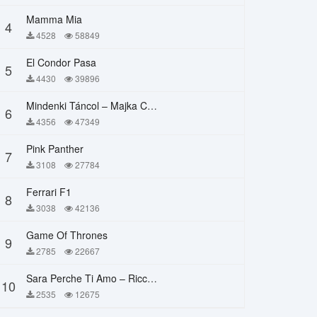
Mamma Mia
4
4528
58849
El Condor Pasa
5
4430
39896
Mindenki Táncol – Majka Curtis, Péter Majoros
6
4356
47349
Pink Panther
7
3108
27784
Ferrari F1
8
3038
42136
Game Of Thrones
9
2785
22667
Sara Perche Ti Amo – Ricchi E Poveri
10
2535
12675