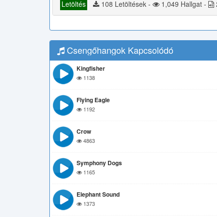
Letöltés
108 Letöltések -
1,049 Hallgat -
Csengőhangok Kapcsolódó
Kingfisher
1138
Flying Eagle
1192
Crow
4863
Symphony Dogs
1165
Elephant Sound
1373