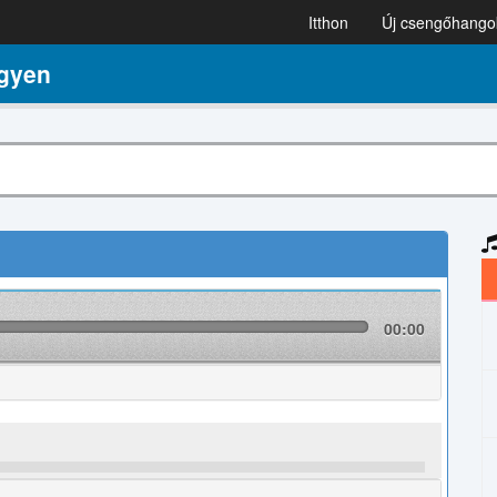
Itthon
Új csengőhango
gyen
00:00