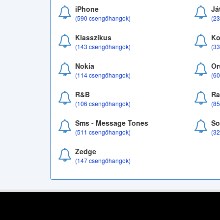
iPhone
Já
(590 csengőhangok)
(2
Klasszikus
Ko
(143 csengőhangok)
(3
Nokia
Or
(114 csengőhangok)
(6
R&B
Ra
(106 csengőhangok)
(8
Sms - Message Tones
So
(511 csengőhangok)
(3
Zedge
(147 csengőhangok)