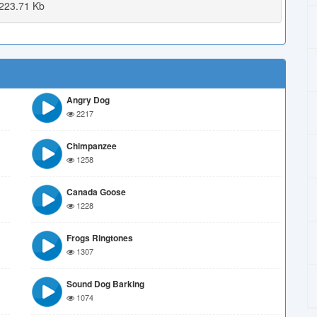
223.71 Kb
Angry Dog
2217
Chimpanzee
1258
Canada Goose
1228
Frogs Ringtones
1307
Sound Dog Barking
1074