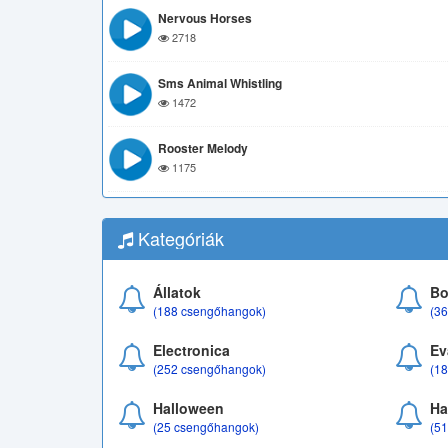
Nervous Horses
2718
Sms Animal Whistling
1472
Rooster Melody
1175
Kategóriák
Állatok
Bo
(188 csengőhangok)
(3
Electronica
Ev
(252 csengőhangok)
(1
Halloween
Ha
(25 csengőhangok)
(5