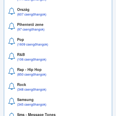
Ország
(607 csengőhangok)
Pihentető zene
(97 csengőhangok)
Pop
(1609 csengőhangok)
R&B
(106 csengőhangok)
Rap - Hip Hop
(850 csengőhangok)
Rock
(348 csengőhangok)
Samsung
(345 csengőhangok)
Sms - Message Tones