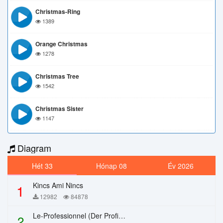
Christmas-Ring
1389
Orange Christmas
1278
Christmas Tree
1542
Christmas Sister
1147
Diagram
Hét 33
Hónap 08
Év 2026
Kincs Ami Nincs
1
12982
84878
Le-Professionnel (Der Profi) – Chi Mai
2