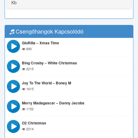
Kb
Csengőhangok Kapcsolódó
GloRilla – Xmas Time
690
Bing Crosby – White Christmas
2215
Joy To The World – Boney M
1615
Merry Madagascar – Danny Jacobs
1152
O2 Christmas
2214