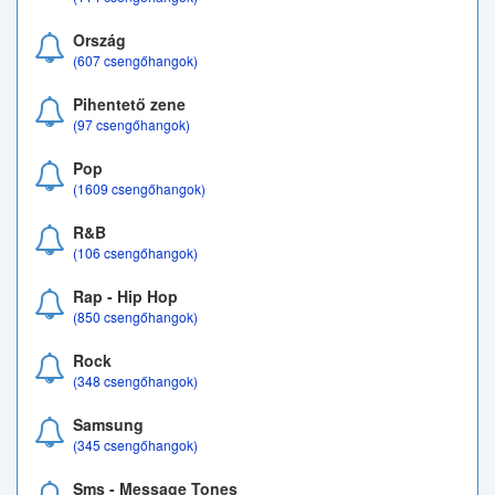
Ország
(607 csengőhangok)
Pihentető zene
(97 csengőhangok)
Pop
(1609 csengőhangok)
R&B
(106 csengőhangok)
Rap - Hip Hop
(850 csengőhangok)
Rock
(348 csengőhangok)
Samsung
(345 csengőhangok)
Sms - Message Tones