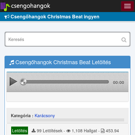
Csengőhangok Christmas Beat ingyen
Csengőhangok Christmas Beat Letöltés
00:00
Kategória :
Karácsony
Letöltés
99 Letöltések -
1,108 Hallgat -
453.94