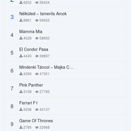
9202
56424
Nélküled – Ismerős Arcok
3
8861
59652
Mamma Mia
4
4528
58850
El Condor Pasa
5
4430
39897
Mindenki Táncol – Majka Curtis, Péter Majoros
6
4356
47351
Pink Panther
7
3108
27785
Ferrari F1
8
3038
42137
Game Of Thrones
9
2785
22668