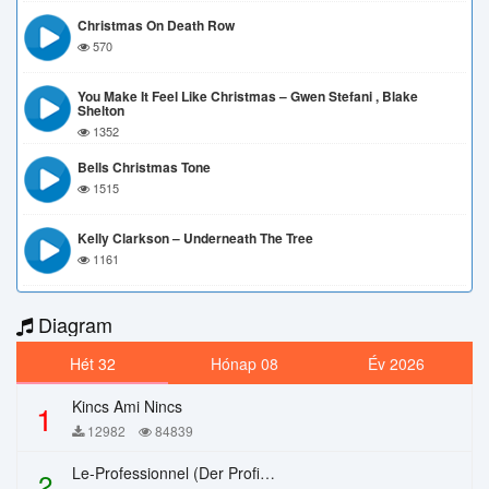
Christmas On Death Row
570
You Make It Feel Like Christmas – Gwen Stefani , Blake
Shelton
1352
Bells Christmas Tone
1515
Kelly Clarkson – Underneath The Tree
1161
Diagram
Hét 32
Hónap 08
Év 2026
Kincs Ami Nincs
1
12982
84839
Le-Professionnel (Der Profi) – Chi Mai
2