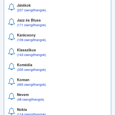
Játékok
(237 csengőhangok)
Jazz és Blues
(171 csengőhangok)
Karácsony
(109 csengőhangok)
Klasszikus
(143 csengőhangok)
Komédia
(335 csengőhangok)
Korean
(465 csengőhangok)
Nevem
(48 csengőhangok)
Nokia
(114 csengőhangok)