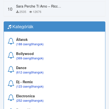
Sara Perche Ti Amo – Ricchi E Poveri
10
2535
12676
Kategóriák
Állatok
(188 csengőhangok)
Bollywood
(369 csengőhangok)
Dance
(612 csengőhangok)
Dj - Remix
(123 csengőhangok)
Electronica
(252 csengőhangok)