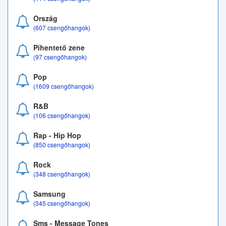
Ország
(607 csengőhangok)
Pihentető zene
(97 csengőhangok)
Pop
(1609 csengőhangok)
R&B
(106 csengőhangok)
Rap - Hip Hop
(850 csengőhangok)
Rock
(348 csengőhangok)
Samsung
(345 csengőhangok)
Sms - Message Tones