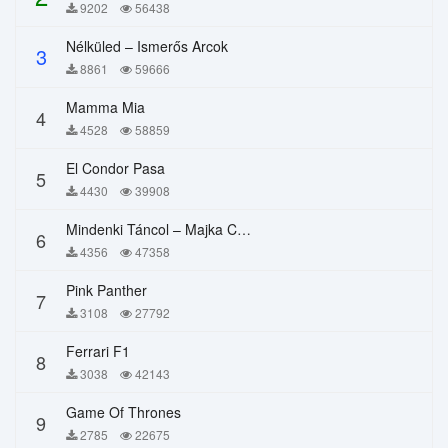
9202
56438
Nélküled – Ismerős Arcok
3
8861
59666
Mamma Mia
4
4528
58859
El Condor Pasa
5
4430
39908
Mindenki Táncol – Majka Curtis, Péter Majoros
6
4356
47358
Pink Panther
7
3108
27792
Ferrari F1
8
3038
42143
Game Of Thrones
9
2785
22675