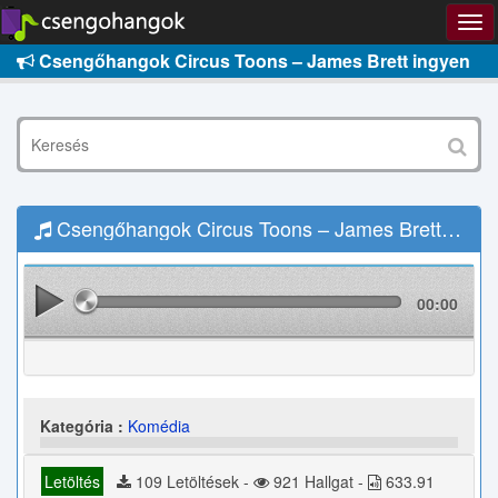
Csengőhangok Circus Toons – James Brett ingyen
Csengőhangok Circus Toons – James Brett Letöltés
00:00
Kategória :
Komédia
Letöltés
109 Letöltések -
921 Hallgat -
633.91