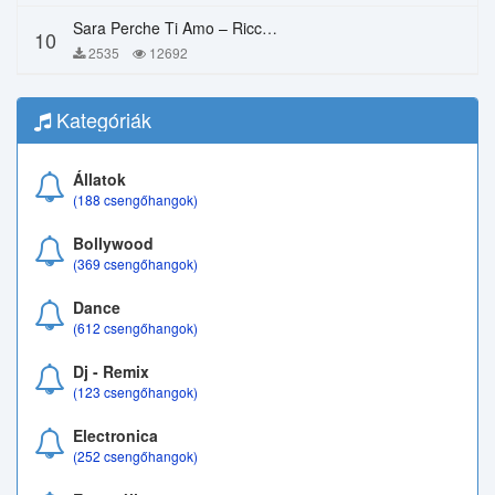
Sara Perche Ti Amo – Ricchi E Poveri
10
2535
12692
Kategóriák
Állatok
(188 csengőhangok)
Bollywood
(369 csengőhangok)
Dance
(612 csengőhangok)
Dj - Remix
(123 csengőhangok)
Electronica
(252 csengőhangok)