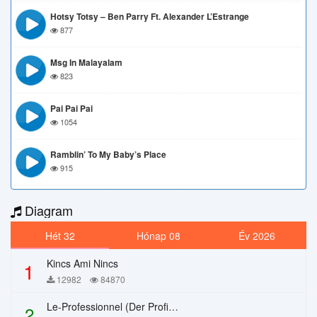
Hotsy Totsy – Ben Parry Ft. Alexander L’Estrange
877
Msg In Malayalam
823
Pai Pai Pai
1054
Ramblin’ To My Baby’s Place
915
Diagram
Hét 32
Hónap 08
Év 2026
Kincs Ami Nincs
1
12982
84870
Le-Professionnel (Der Profi) – Chi Mai
2