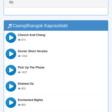
Kb
Csengőhangok Kapcsolódó
Cheech And Chong
874
Dexter Short Version
1004
Pick Up The Phone
1637
Shaheel Oz
853
Enchanted Nights
862