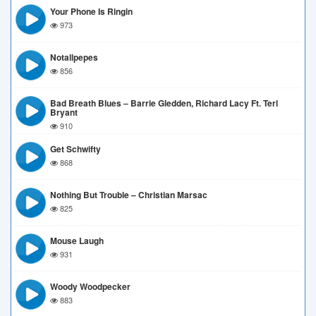
Your Phone Is Ringin
973
Notallpepes
856
Bad Breath Blues – Barrie Gledden, Richard Lacy Ft. Terl
Bryant
910
Get Schwifty
868
Nothing But Trouble – Christian Marsac
825
Mouse Laugh
931
Woody Woodpecker
883