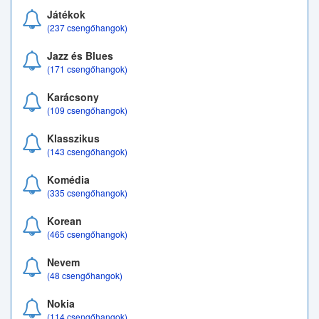
Játékok
(237 csengőhangok)
Jazz és Blues
(171 csengőhangok)
Karácsony
(109 csengőhangok)
Klasszikus
(143 csengőhangok)
Komédia
(335 csengőhangok)
Korean
(465 csengőhangok)
Nevem
(48 csengőhangok)
Nokia
(114 csengőhangok)