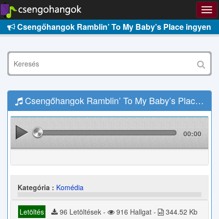
Csengőhangok Ramblin’ To My Baby’s Place ingyen
Csengőhangok Ramblin’ To My Baby’s Place Letöltés
00:00
Kategória :
Komédia
Letöltés
96 Letöltések -
916 Hallgat -
344.52 Kb