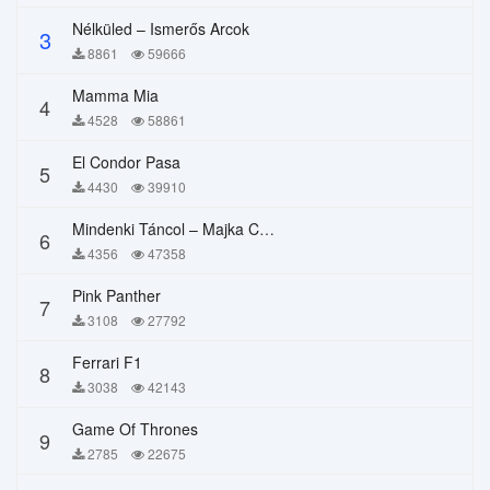
Nélküled – Ismerős Arcok
3
8861
59666
Mamma Mia
4
4528
58861
El Condor Pasa
5
4430
39910
Mindenki Táncol – Majka Curtis, Péter Majoros
6
4356
47358
Pink Panther
7
3108
27792
Ferrari F1
8
3038
42143
Game Of Thrones
9
2785
22675