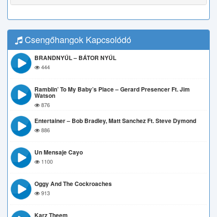
Csengőhangok Kapcsolódó
BRANDNYÚL – BÁTOR NYÚL
444
Ramblin’ To My Baby’s Place – Gerard Presencer Ft. Jim
Watson
876
Entertainer – Bob Bradley, Matt Sanchez Ft. Steve Dymond
886
Un Mensaje Cayo
1100
Oggy And The Cockroaches
913
Karz Theem