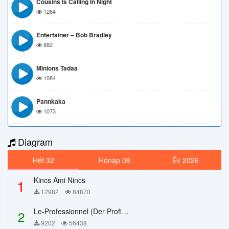
Cousins Is Calling In Night
1264
Entertainer – Bob Bradley
882
Minions Tadaa
1084
Pannkaka
1073
Diagram
Hét 32
Hónap 08
Év 2026
Kincs Ami Nincs
1
12982
84870
Le-Professionnel (Der Profi) – Chi Mai
2
9202
56438