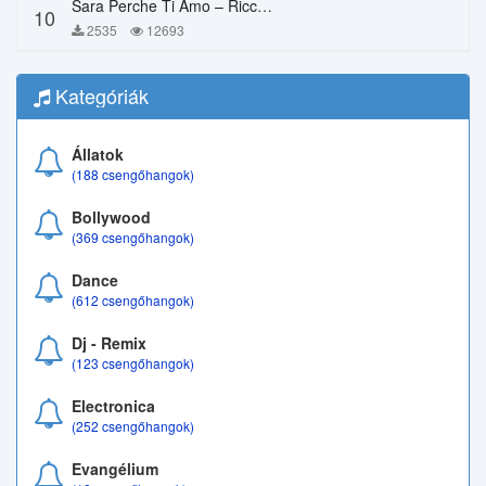
Sara Perche Ti Amo – Ricchi E Poveri
10
2535
12693
Kategóriák
Állatok
(188 csengőhangok)
Bollywood
(369 csengőhangok)
Dance
(612 csengőhangok)
Dj - Remix
(123 csengőhangok)
Electronica
(252 csengőhangok)
Evangélium