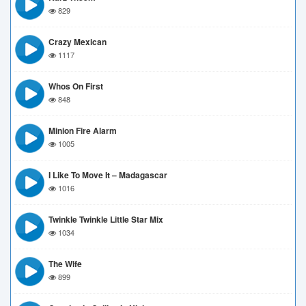
829
Crazy Mexican
1117
Whos On First
848
Minion Fire Alarm
1005
I Like To Move It – Madagascar
1016
Twinkle Twinkle Little Star Mix
1034
The Wife
899