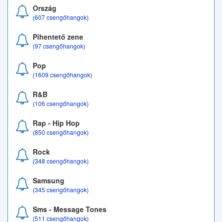
Ország
(607 csengőhangok)
Pihentető zene
(97 csengőhangok)
Pop
(1609 csengőhangok)
R&B
(106 csengőhangok)
Rap - Hip Hop
(850 csengőhangok)
Rock
(348 csengőhangok)
Samsung
(345 csengőhangok)
Sms - Message Tones
(511 csengőhangok)