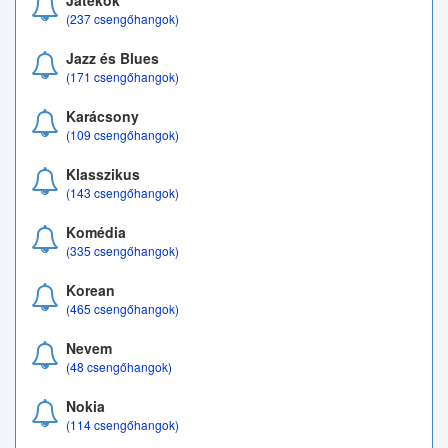
Játékok
(237 csengőhangok)
Jazz és Blues
(171 csengőhangok)
Karácsony
(109 csengőhangok)
Klasszikus
(143 csengőhangok)
Komédia
(335 csengőhangok)
Korean
(465 csengőhangok)
Nevem
(48 csengőhangok)
Nokia
(114 csengőhangok)