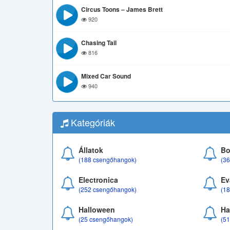
Circus Toons – James Brett
920
Chasing Tail
816
Mixed Car Sound
940
Kategóriák
Állatok
Bo
(188 csengőhangok)
(3
Electronica
Ev
(252 csengőhangok)
(1
Halloween
Ha
(25 csengőhangok)
(5