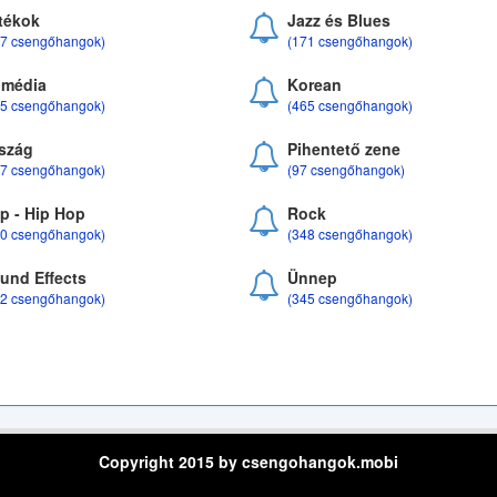
tékok
Jazz és Blues
37 csengőhangok)
(171 csengőhangok)
média
Korean
35 csengőhangok)
(465 csengőhangok)
szág
Pihentető zene
07 csengőhangok)
(97 csengőhangok)
p - Hip Hop
Rock
50 csengőhangok)
(348 csengőhangok)
und Effects
Ünnep
22 csengőhangok)
(345 csengőhangok)
Copyright 2015 by csengohangok.mobi