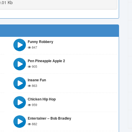
.01 Kb
Funny Robbery
847
Pen Pineapple Apple 2
905
Insane Fun
863
Chicken Hip Hop
959
Entertainer – Bob Bradley
882