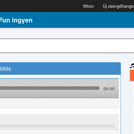
Itthon
Új csengőhango
Fun ingyen
öltés
00:00