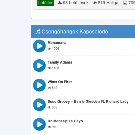
Letöltés
93 Letöltések -
819 Hallgat -
709
Csengőhangok Kapcsolódó
Manamana
1056
Family Adams
1188
Whos On First
845
Sooo Groovy – Barrie Gledden Ft. Richard Lacy
853
Un Mensaje Le Cayo
910