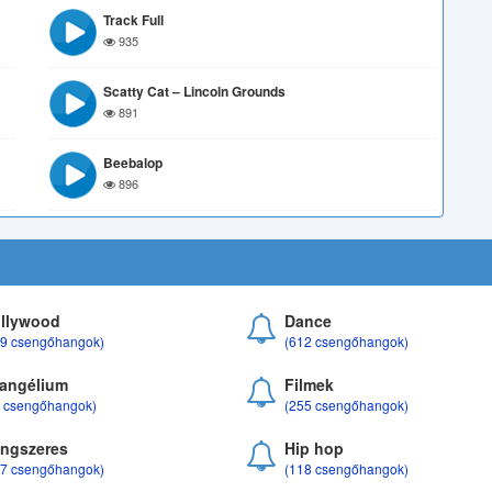
Track Full
935
Scatty Cat – Lincoln Grounds
891
Beebalop
896
llywood
Dance
69 csengőhangok)
(612 csengőhangok)
angélium
Filmek
8 csengőhangok)
(255 csengőhangok)
ngszeres
Hip hop
17 csengőhangok)
(118 csengőhangok)