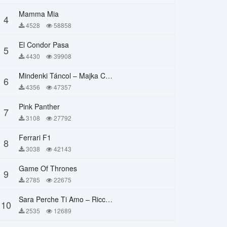
Mamma Mia
4
4528
58858
El Condor Pasa
5
4430
39908
Mindenki Táncol – Majka Curtis, Péter Majoros
6
4356
47357
Pink Panther
7
3108
27792
Ferrari F1
8
3038
42143
Game Of Thrones
9
2785
22675
Sara Perche Ti Amo – Ricchi E Poveri
10
2535
12689