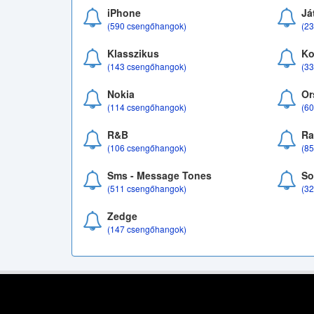
iPhone
Já
(590 csengőhangok)
(2
Klasszikus
Ko
(143 csengőhangok)
(3
Nokia
Or
(114 csengőhangok)
(6
R&B
Ra
(106 csengőhangok)
(8
Sms - Message Tones
So
(511 csengőhangok)
(3
Zedge
(147 csengőhangok)