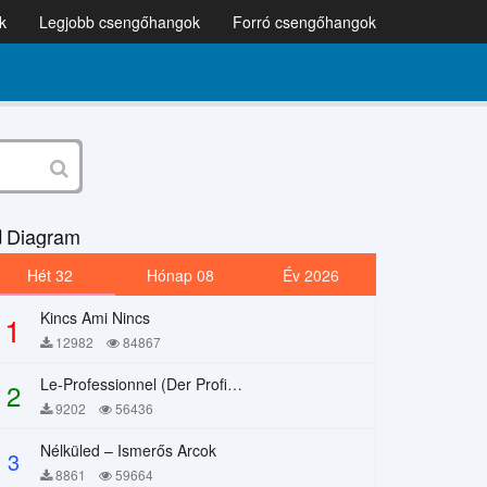
k
Legjobb csengőhangok
Forró csengőhangok
Diagram
Hét 32
Hónap 08
Év 2026
Kincs Ami Nincs
1
12982
84867
Le-Professionnel (Der Profi) – Chi Mai
2
9202
56436
Nélküled – Ismerős Arcok
3
8861
59664