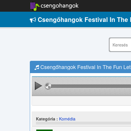
Csengőhangok Festival In The 
Csengőhangok Festival In The Fun Let
Kategória :
Komédia