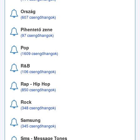
Ország
(607 csengőhangok)
Pihentető zene
(97 csengőhangok)
Pop
(1609 csengőhangok)
R&B
(106 csengőhangok)
Rap - Hip Hop
(850 csengőhangok)
Rock
(348 csengőhangok)
Samsung
(345 csengőhangok)
Sms - Message Tones