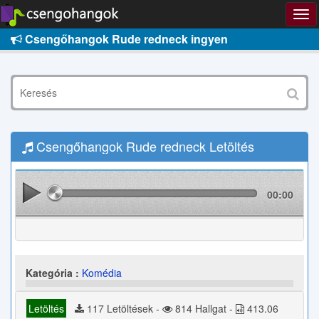
Csengőhangok Rude redneck ingyen
Csengőhangok Rude redneck Letöltés
00:00
Kategória :
Komédia
Letöltés
117 Letöltések -
814 Hallgat -
413.06