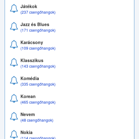
Játékok
(237 csengőhangok)
Jazz és Blues
(171 csengőhangok)
Karácsony
(109 csengőhangok)
Klasszikus
(143 csengőhangok)
Komédia
(335 csengőhangok)
Korean
(465 csengőhangok)
Nevem
(48 csengőhangok)
Nokia
(114 csengőhangok)