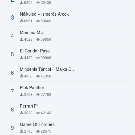
9202
56438
Nélküled – Ismerős Arcok
3
8861
59666
Mamma Mia
4
4528
58859
El Condor Pasa
5
4430
39908
Mindenki Táncol – Majka Curtis, Péter Majoros
6
4356
47358
Pink Panther
7
3108
27792
Ferrari F1
8
3038
42143
Game Of Thrones
9
2785
22675