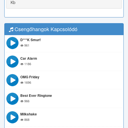
Kb
Csengőhangok Kapcsolódó
D***k Smurf
961
Car Alarm
1186
OMG Friday
1696
Best Ever Ringtone
966
Milkshake
868