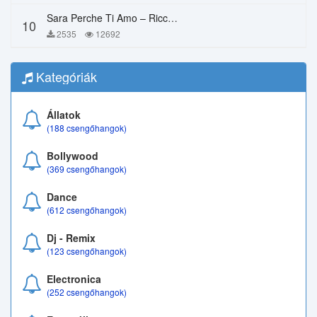
Sara Perche Ti Amo – Ricchi E Poveri
10
2535
12692
Kategóriák
Állatok
(188 csengőhangok)
Bollywood
(369 csengőhangok)
Dance
(612 csengőhangok)
Dj - Remix
(123 csengőhangok)
Electronica
(252 csengőhangok)