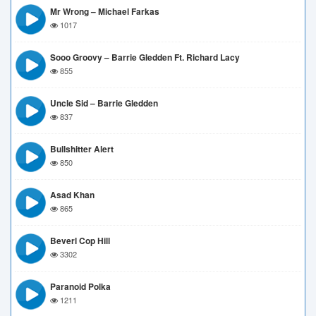
Mr Wrong – Michael Farkas
1017
Sooo Groovy – Barrie Gledden Ft. Richard Lacy
855
Uncle Sid – Barrie Gledden
837
Bullshitter Alert
850
Asad Khan
865
Beverl Cop Hill
3302
Paranoid Polka
1211