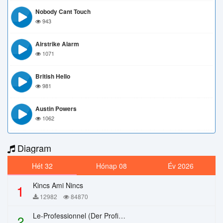
Nobody Cant Touch
943
Airstrike Alarm
1071
British Hello
981
Austin Powers
1062
Diagram
Hét 32
Hónap 08
Év 2026
Kincs Ami Nincs
1
12982
84870
Le-Professionnel (Der Profi) – Chi Mai
2