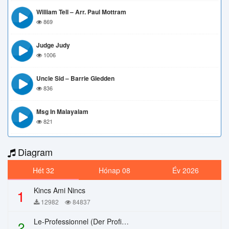
William Tell – Arr. Paul Mottram
869
Judge Judy
1006
Uncle Sid – Barrie Gledden
836
Msg In Malayalam
821
Diagram
Hét 32
Hónap 08
Év 2026
Kincs Ami Nincs
1
12982
84837
Le-Professionnel (Der Profi) – Chi Mai
2