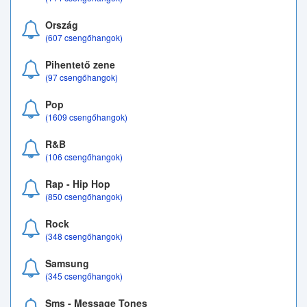
Ország
(607 csengőhangok)
Pihentető zene
(97 csengőhangok)
Pop
(1609 csengőhangok)
R&B
(106 csengőhangok)
Rap - Hip Hop
(850 csengőhangok)
Rock
(348 csengőhangok)
Samsung
(345 csengőhangok)
Sms - Message Tones