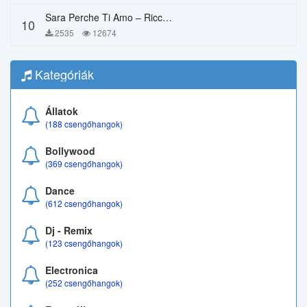
Sara Perche Ti Amo – Ricchi E Poveri
10
2535
12674
Kategóriák
Állatok
(188 csengőhangok)
Bollywood
(369 csengőhangok)
Dance
(612 csengőhangok)
Dj - Remix
(123 csengőhangok)
Electronica
(252 csengőhangok)