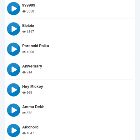
999999
3550
Eieieie
1847
Paranoid Polka
1208
Aniversary
914
Hey Mickey
969
Amma Dekh
872
Alcoholic
1047