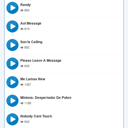
Randy
885
Aol Message
819
Son Is Calling
892
Please Leave A Message
839
Me Lamas New
1387
Minions: Despertador De Pobre
1188
Nobody Cant Touch
942