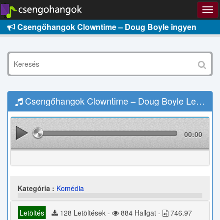
Csengőhangok Clowntime – Doug Boyle ingyen
Csengőhangok Clowntime – Doug Boyle Letöltés
00:00
Kategória :
Komédia
Letöltés
128 Letöltések -
884 Hallgat -
746.97