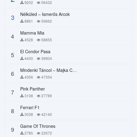
9202
56432
Nélküled – Ismerős Arcok
3
8861
59662
Mamma Mia
4
4528
58855
El Condor Pasa
5
4430
39904
Mindenki Táncol – Majka Curtis, Péter Majoros
6
4356
47354
Pink Panther
7
3108
27789
Ferrari F1
8
3038
42140
Game Of Thrones
9
2785
22672