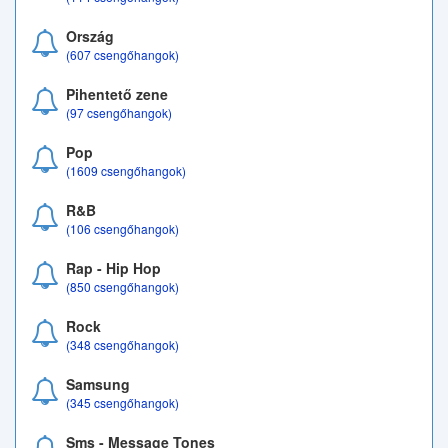
Ország
(607 csengőhangok)
Pihentető zene
(97 csengőhangok)
Pop
(1609 csengőhangok)
R&B
(106 csengőhangok)
Rap - Hip Hop
(850 csengőhangok)
Rock
(348 csengőhangok)
Samsung
(345 csengőhangok)
Sms - Message Tones