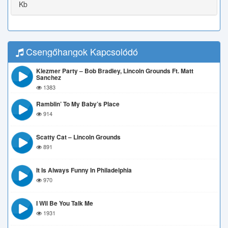
Kb
Csengőhangok Kapcsolódó
Klezmer Party – Bob Bradley, Lincoln Grounds Ft. Matt
Sanchez
1383
Ramblin’ To My Baby’s Place
914
Scatty Cat – Lincoln Grounds
891
It Is Always Funny In Philadelphia
970
I Wil Be You Talk Me
1931