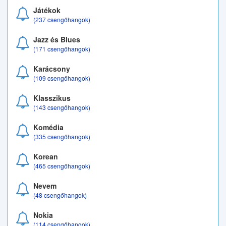
Játékok
(237 csengőhangok)
Jazz és Blues
(171 csengőhangok)
Karácsony
(109 csengőhangok)
Klasszikus
(143 csengőhangok)
Komédia
(335 csengőhangok)
Korean
(465 csengőhangok)
Nevem
(48 csengőhangok)
Nokia
(114 csengőhangok)