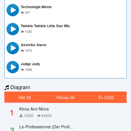
Technologia Meme
347
Twinkle Twinkle Little Star Mix
1032
Airstrike Alarm
1070
Judge Judy
1006
Diagram
Hét 32
Hónap 08
Év 2026
Kincs Ami Nincs
1
12982
84850
Le-Professionnel (Der Profi) – Chi Mai
2