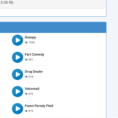
3.06 Kb
Snoopy
1033
Fart Comedy
951
Drug Dealer
918
Voicemail
972
Fozen Parody Fitall
913