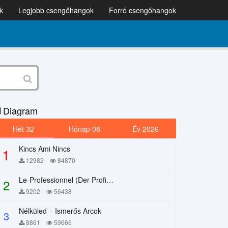
k
Legjobb csengőhangok
Forró csengőhangok
Diagram
Hét 32
Hónap 08
Év 2026
Kincs Ami Nincs
1
12982
84870
Le-Professionnel (Der Profi) – Chi Mai
2
9202
56438
Nélküled – Ismerős Arcok
3
8861
59666