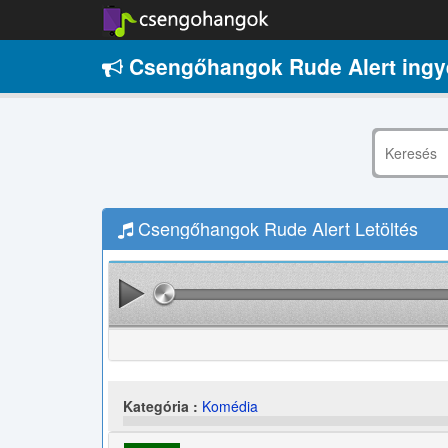
Csengőhangok Rude Alert ingy
Csengőhangok Rude Alert Letöltés
Kategória :
Komédia