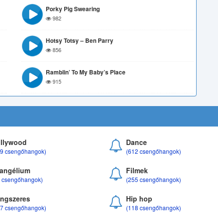
Porky Pig Swearing
982
Hotsy Totsy – Ben Parry
856
Ramblin’ To My Baby’s Place
915
llywood
Dance
69 csengőhangok)
(612 csengőhangok)
angélium
Filmek
8 csengőhangok)
(255 csengőhangok)
ngszeres
Hip hop
17 csengőhangok)
(118 csengőhangok)