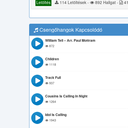
Letöltés
114 Letöltések -
892 Hallgat -
41
Csengőhangok Kapcsolódó
William Tell – Arr. Paul Mottram
872
Children
1118
Track Full
937
Cousins Is Calling In Night
1264
Idol Is Calling
1943