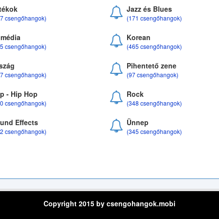
tékok
Jazz és Blues
37 csengőhangok)
(171 csengőhangok)
média
Korean
35 csengőhangok)
(465 csengőhangok)
szág
Pihentető zene
07 csengőhangok)
(97 csengőhangok)
p - Hip Hop
Rock
50 csengőhangok)
(348 csengőhangok)
und Effects
Ünnep
22 csengőhangok)
(345 csengőhangok)
Copyright 2015 by csengohangok.mobi