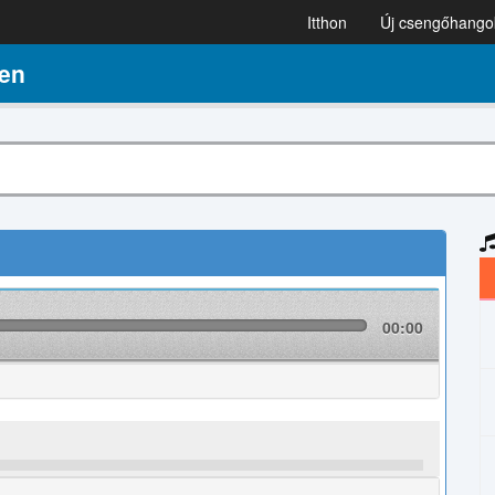
Itthon
Új csengőhango
en
00:00