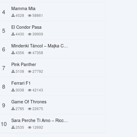
Mamma Mia
4
4528
58861
El Condor Pasa
5
4430
39909
Mindenki Táncol – Majka Curtis, Péter Majoros
6
4356
47358
Pink Panther
7
3108
27792
Ferrari F1
8
3038
42143
Game Of Thrones
9
2785
22675
Sara Perche Ti Amo – Ricchi E Poveri
10
2535
12692