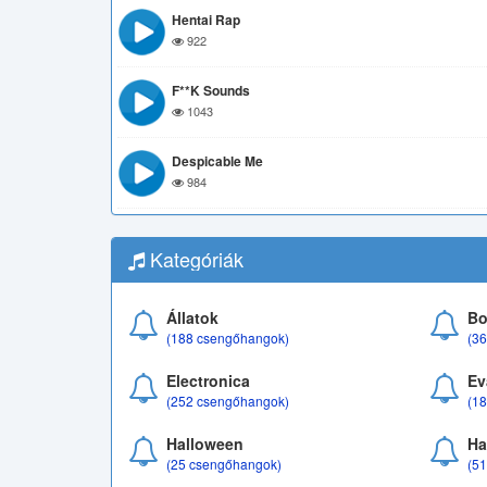
Hentai Rap
922
F**k Sounds
1043
Despicable Me
984
Kategóriák
Állatok
Bo
(188 csengőhangok)
(3
Electronica
Ev
(252 csengőhangok)
(1
Halloween
Ha
(25 csengőhangok)
(5