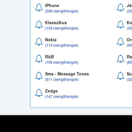
iPhone
Já
(590 csengőhangok)
(2
Klasszikus
Ko
(143 csengőhangok)
(3
Nokia
Or
(114 csengőhangok)
(6
R&B
Ra
(106 csengőhangok)
(8
Sms - Message Tones
So
(511 csengőhangok)
(3
Zedge
(147 csengőhangok)