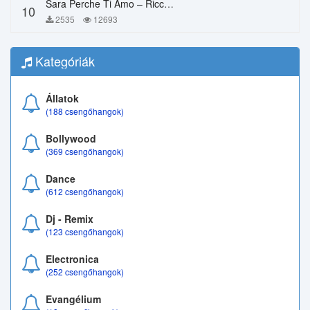
Sara Perche Ti Amo – Ricchi E Poveri
10
2535
12693
Kategóriák
Állatok
(188 csengőhangok)
Bollywood
(369 csengőhangok)
Dance
(612 csengőhangok)
Dj - Remix
(123 csengőhangok)
Electronica
(252 csengőhangok)
Evangélium