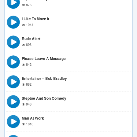
876
I Like To Move It
1044
Rude Alert
893
Please Leave A Message
842
Entertainer – Bob Bradley
882
Steptoe And Son Comedy
946
Man At Work
1010