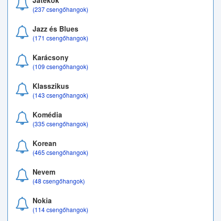
Játékok
(237 csengőhangok)
Jazz és Blues
(171 csengőhangok)
Karácsony
(109 csengőhangok)
Klasszikus
(143 csengőhangok)
Komédia
(335 csengőhangok)
Korean
(465 csengőhangok)
Nevem
(48 csengőhangok)
Nokia
(114 csengőhangok)