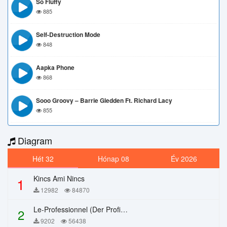
So Fluffy
885
Self-Destruction Mode
848
Aapka Phone
868
Sooo Groovy – Barrie Gledden Ft. Richard Lacy
855
Diagram
Hét 32
Hónap 08
Év 2026
Kincs Ami Nincs
1
12982
84870
Le-Professionnel (Der Profi) – Chi Mai
2
9202
56438