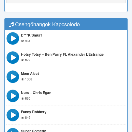
Csengőhangok Kapcsolódó
D***k Smurf
961
Hotsy Totsy – Ben Parry Ft. Alexander L’Estrange
877
Mom Alect
1308
Nuts – Chris Egan
885
Funny Robbery
849
Super Comedy