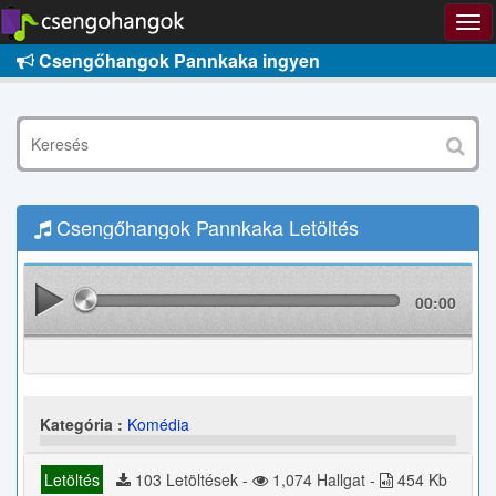
Csengőhangok Pannkaka ingyen
Csengőhangok Pannkaka Letöltés
00:00
Kategória :
Komédia
Letöltés
103 Letöltések -
1,074 Hallgat -
454 Kb