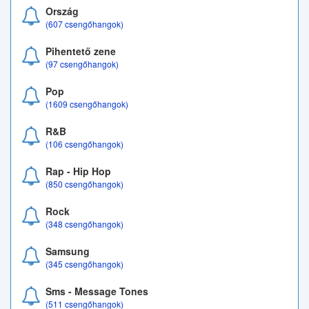
Ország
(607 csengőhangok)
Pihentető zene
(97 csengőhangok)
Pop
(1609 csengőhangok)
R&B
(106 csengőhangok)
Rap - Hip Hop
(850 csengőhangok)
Rock
(348 csengőhangok)
Samsung
(345 csengőhangok)
Sms - Message Tones
(511 csengőhangok)