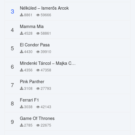
Nélküled – Ismerős Arcok
3
8861
59666
Mamma Mia
4
4528
58861
El Condor Pasa
5
4430
39910
Mindenki Táncol – Majka Curtis, Péter Majoros
6
4356
47358
Pink Panther
7
3108
27793
Ferrari F1
8
3038
42143
Game Of Thrones
9
2785
22675