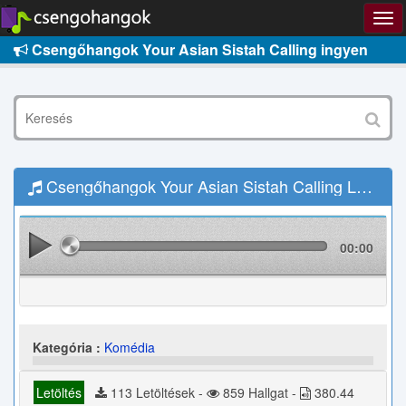
Csengőhangok Your Asian Sistah Calling ingyen
Csengőhangok Your Asian Sistah Calling Letöltés
00:00
Kategória :
Komédia
Letöltés
113 Letöltések -
859 Hallgat -
380.44