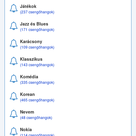
Játékok
(237 csengőhangok)
Jazz és Blues
(171 csengőhangok)
Karácsony
(109 csengőhangok)
Klasszikus
(143 csengőhangok)
Komédia
(335 csengőhangok)
Korean
(465 csengőhangok)
Nevem
(48 csengőhangok)
Nokia
(114 csengőhangok)