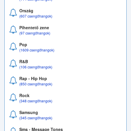
Ország
(607 csengőhangok)
Pihentető zene
(97 csengőhangok)
Pop
(1609 csengőhangok)
R&B
(106 csengőhangok)
Rap - Hip Hop
(850 csengőhangok)
Rock
(348 csengőhangok)
Samsung
(345 csengőhangok)
Sms - Message Tones