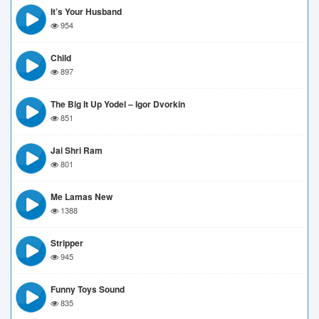
It’s Your Husband
954
Child
897
The Big It Up Yodel – Igor Dvorkin
851
Jai Shri Ram
801
Me Lamas New
1388
Stripper
945
Funny Toys Sound
835