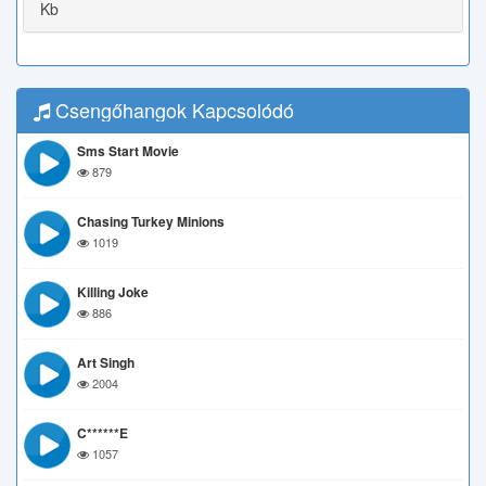
Kb
Csengőhangok Kapcsolódó
Sms Start Movie
879
Chasing Turkey Minions
1019
Killing Joke
886
Art Singh
2004
C******e
1057