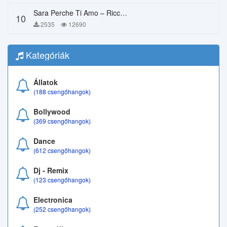
Sara Perche Ti Amo – Ricchi E Poveri
10
2535
12690
Kategóriák
Állatok
(188 csengőhangok)
Bollywood
(369 csengőhangok)
Dance
(612 csengőhangok)
Dj - Remix
(123 csengőhangok)
Electronica
(252 csengőhangok)