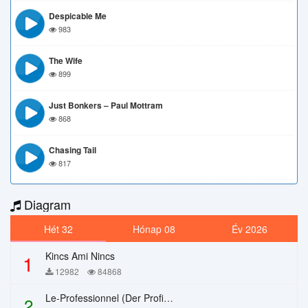
Despicable Me
983
The Wife
899
Just Bonkers – Paul Mottram
868
Chasing Tail
817
Diagram
Hét 32
Hónap 08
Év 2026
Kincs Ami Nincs
1
12982
84868
Le-Professionnel (Der Profi) – Chi Mai
2