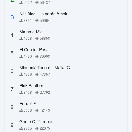
9202
56437
Nélküled – Ismerős Arcok
3
8861
59664
Mamma Mia
4
4528
58858
El Condor Pasa
5
4430
39908
Mindenki Táncol – Majka Curtis, Péter Majoros
6
4356
47357
Pink Panther
7
3108
27792
Ferrari F1
8
3038
42143
Game Of Thrones
9
2785
22675