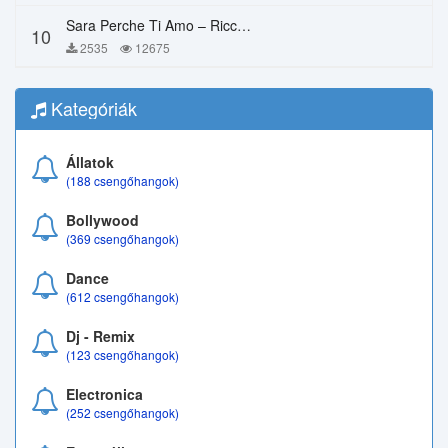
Sara Perche Ti Amo – Ricchi E Poveri
10
2535
12675
Kategóriák
Állatok
(188 csengőhangok)
Bollywood
(369 csengőhangok)
Dance
(612 csengőhangok)
Dj - Remix
(123 csengőhangok)
Electronica
(252 csengőhangok)