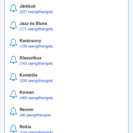
Játékok
(237 csengőhangok)
Jazz és Blues
(171 csengőhangok)
Karácsony
(109 csengőhangok)
Klasszikus
(143 csengőhangok)
Komédia
(335 csengőhangok)
Korean
(465 csengőhangok)
Nevem
(48 csengőhangok)
Nokia
(114 csengőhangok)