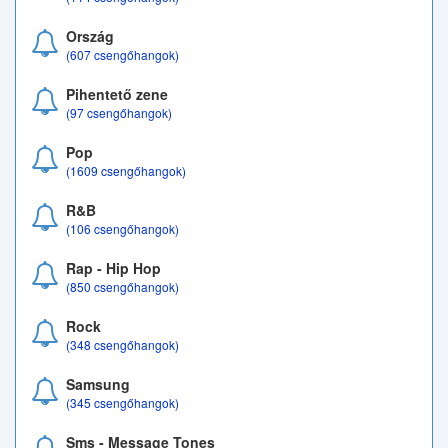
Ország
(607 csengőhangok)
Pihentető zene
(97 csengőhangok)
Pop
(1609 csengőhangok)
R&B
(106 csengőhangok)
Rap - Hip Hop
(850 csengőhangok)
Rock
(348 csengőhangok)
Samsung
(345 csengőhangok)
Sms - Message Tones