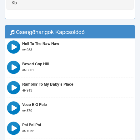
Kb
Csengőhangok Kapcsolódó
Hell To The Naw Naw
983
Beverl Cop Hill
3301
Ramblin’ To My Baby’s Place
913
Voce E O Pele
870
Pai Pai Pai
1052