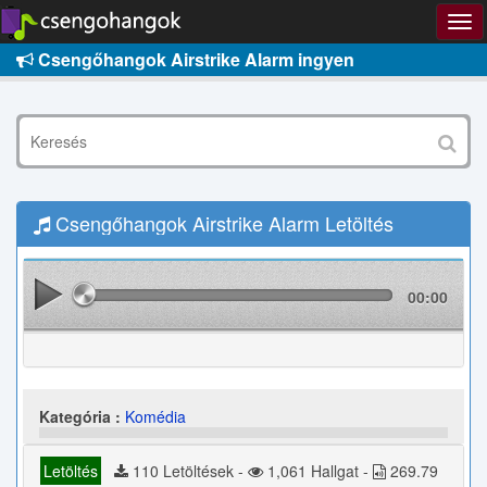
Csengőhangok Airstrike Alarm ingyen
Csengőhangok Airstrike Alarm Letöltés
00:00
Kategória :
Komédia
Letöltés
110 Letöltések -
1,061 Hallgat -
269.79