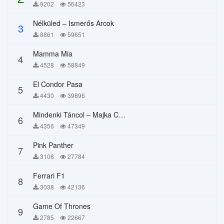
9202
56423
Nélküled – Ismerős Arcok
3
8861
59651
Mamma Mia
4
4528
58849
El Condor Pasa
5
4430
39896
Mindenki Táncol – Majka Curtis, Péter Majoros
6
4356
47349
Pink Panther
7
3108
27784
Ferrari F1
8
3038
42136
Game Of Thrones
9
2785
22667