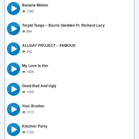
Banana Minion
1283
Torpid Tango – Barrie Gledden Ft. Richard Lacy
984
ALLDAY PROJECT – FAMOUS
342
My Love Is Her
1606
Good Bad And Ugly
1005
Your Brother
1310
Klezmer Party
1122