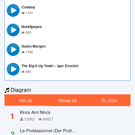
Cowboy
1157
Notallpepes
853
Guten Morgen
1780
The Big It Up Yodel – Igor Dvorkin
850
Diagram
Hét 32
Hónap 08
Év 2026
Kincs Ami Nincs
1
12982
84837
Le-Professionnel (Der Profi) – Chi Mai
2