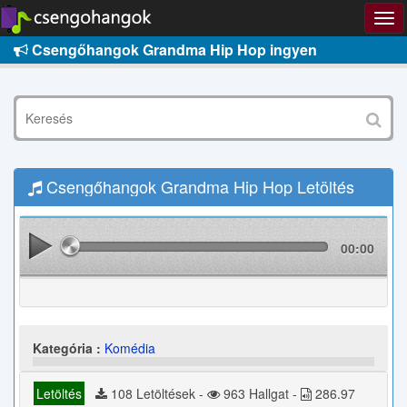
Csengőhangok Grandma Hip Hop ingyen
Csengőhangok Grandma Hip Hop Letöltés
00:00
Kategória :
Komédia
Letöltés
108 Letöltések -
963 Hallgat -
286.97