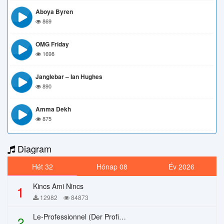
Aboya Byren
869
OMG Friday
1698
Janglebar – Ian Hughes
890
Amma Dekh
875
Diagram
Hét 32
Hónap 08
Év 2026
Kincs Ami Nincs
1
12982
84873
Le-Professionnel (Der Profi) – Chi Mai
2