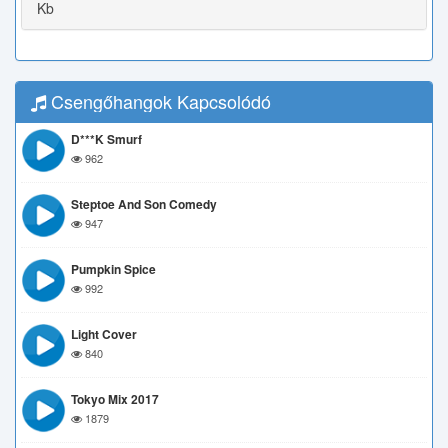
Kb
Csengőhangok Kapcsolódó
D***k Smurf
962
Steptoe And Son Comedy
947
Pumpkin Spice
992
Light Cover
840
Tokyo Mix 2017
1879