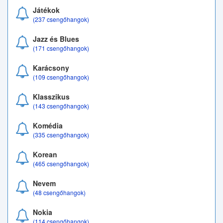
Játékok
(237 csengőhangok)
Jazz és Blues
(171 csengőhangok)
Karácsony
(109 csengőhangok)
Klasszikus
(143 csengőhangok)
Komédia
(335 csengőhangok)
Korean
(465 csengőhangok)
Nevem
(48 csengőhangok)
Nokia
(114 csengőhangok)