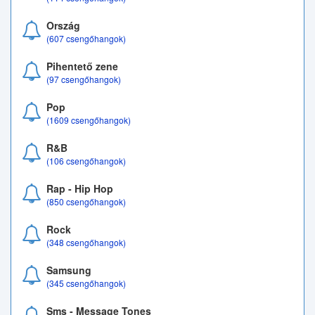
Ország
(607 csengőhangok)
Pihentető zene
(97 csengőhangok)
Pop
(1609 csengőhangok)
R&B
(106 csengőhangok)
Rap - Hip Hop
(850 csengőhangok)
Rock
(348 csengőhangok)
Samsung
(345 csengőhangok)
Sms - Message Tones