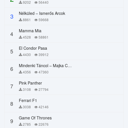
9202
56440
Nélküled – Ismerős Arcok
3
8861
59668
Mamma Mia
4
4528
58861
El Condor Pasa
5
4430
39912
Mindenki Táncol – Majka Curtis, Péter Majoros
6
4356
47360
Pink Panther
7
3108
27794
Ferrari F1
8
3038
42146
Game Of Thrones
9
2785
22676