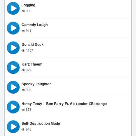
Jogging
902
Comedy Laugh
941
Donald Duck
1157
Karz Theem
829
Spooky Laughter
906
Hotsy Totsy – Ben Parry Ft. Alexander L’Estrange
878
Self-Destruction Mode
848