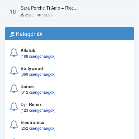
Sara Perche Ti Amo – Ricchi E Poveri
10
2535
12695
Kategóriák
Állatok
(188 csengőhangok)
Bollywood
(369 csengőhangok)
Dance
(612 csengőhangok)
Dj - Remix
(123 csengőhangok)
Electronica
(252 csengőhangok)