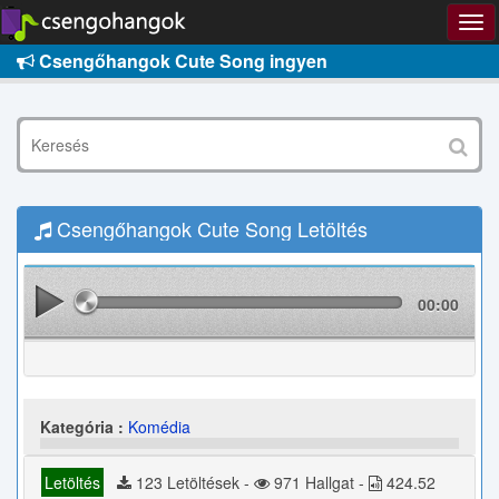
Csengőhangok Cute Song ingyen
Csengőhangok Cute Song Letöltés
00:00
Kategória :
Komédia
Letöltés
123 Letöltések -
971 Hallgat -
424.52