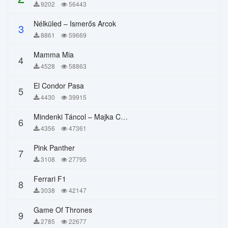
9202
56443
Nélküled – Ismerős Arcok
3
8861
59669
Mamma Mia
4
4528
58863
El Condor Pasa
5
4430
39915
Mindenki Táncol – Majka Curtis, Péter Majoros
6
4356
47361
Pink Panther
7
3108
27795
Ferrari F1
8
3038
42147
Game Of Thrones
9
2785
22677