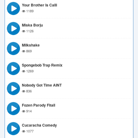
Your Brother Is Calli
1189
Miska Borju
1126
Milkshake
869
Spongebob Trap Remix
1269
Nobody Got Time AINT
836
Fozen Parody Fitall
914
Cucaracha Comedy
1077