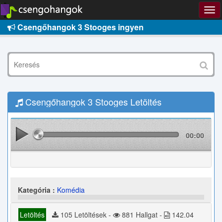
Csengőhangok 3 Stooges ingyen
Csengőhangok 3 Stooges Letöltés
00:00
Kategória :
Komédia
Letöltés
105 Letöltések -
881 Hallgat -
142.04