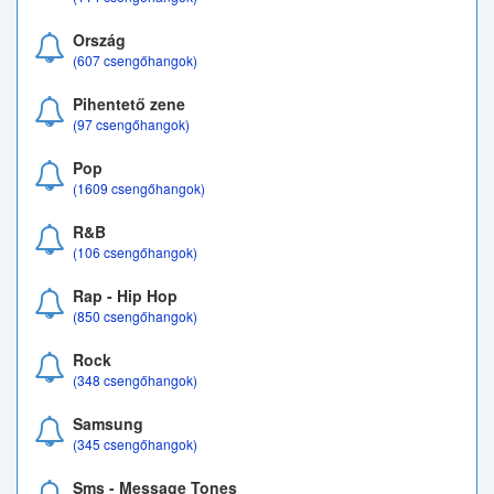
Ország
(607 csengőhangok)
Pihentető zene
(97 csengőhangok)
Pop
(1609 csengőhangok)
R&B
(106 csengőhangok)
Rap - Hip Hop
(850 csengőhangok)
Rock
(348 csengőhangok)
Samsung
(345 csengőhangok)
Sms - Message Tones