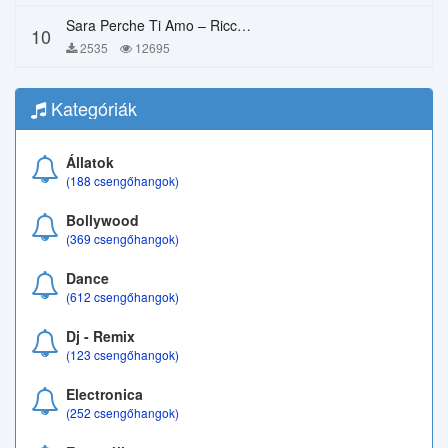
Sara Perche Ti Amo – Ricchi E Poveri
10
2535
12695
Kategóriák
Állatok
(188 csengőhangok)
Bollywood
(369 csengőhangok)
Dance
(612 csengőhangok)
Dj - Remix
(123 csengőhangok)
Electronica
(252 csengőhangok)