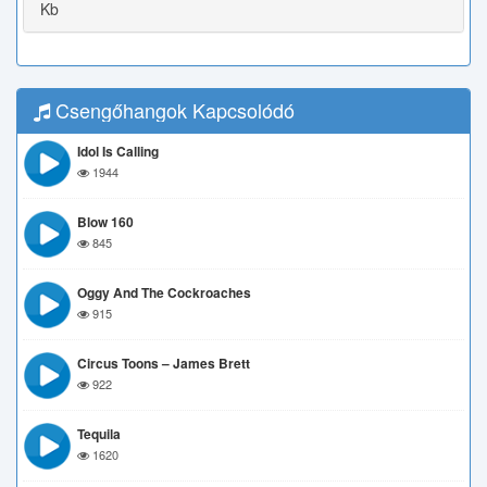
Kb
Csengőhangok Kapcsolódó
Idol Is Calling
1944
Blow 160
845
Oggy And The Cockroaches
915
Circus Toons – James Brett
922
Tequila
1620