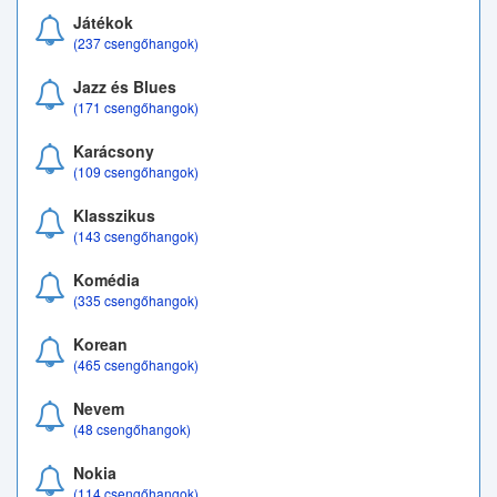
Játékok
(237 csengőhangok)
Jazz és Blues
(171 csengőhangok)
Karácsony
(109 csengőhangok)
Klasszikus
(143 csengőhangok)
Komédia
(335 csengőhangok)
Korean
(465 csengőhangok)
Nevem
(48 csengőhangok)
Nokia
(114 csengőhangok)