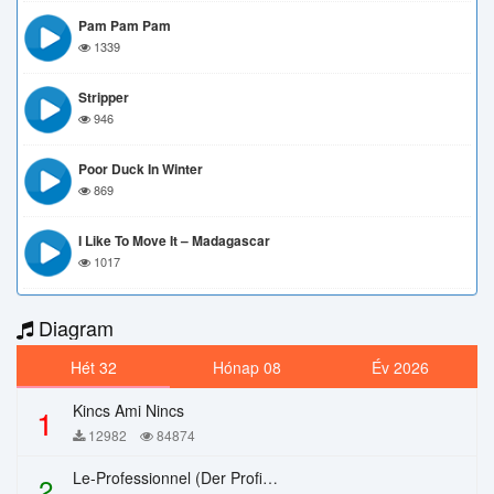
Pam Pam Pam
1339
Stripper
946
Poor Duck In Winter
869
I Like To Move It – Madagascar
1017
Diagram
Hét 32
Hónap 08
Év 2026
Kincs Ami Nincs
1
12982
84874
Le-Professionnel (Der Profi) – Chi Mai
2