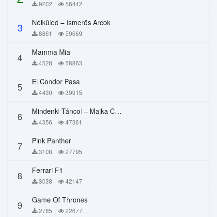
9202
56442
Nélküled – Ismerős Arcok
3
8861
59669
Mamma Mia
4
4528
58863
El Condor Pasa
5
4430
39915
Mindenki Táncol – Majka Curtis, Péter Majoros
6
4356
47361
Pink Panther
7
3108
27795
Ferrari F1
8
3038
42147
Game Of Thrones
9
2785
22677