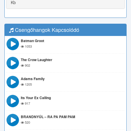
Kb
Csengőhangok Kapcsolódó
Batman Groot
1053
The Crow Laughter
902
Adams Family
1205
Its Your Ex Calling
917
BRANDNYÚL – RA PA PAM PAM
520