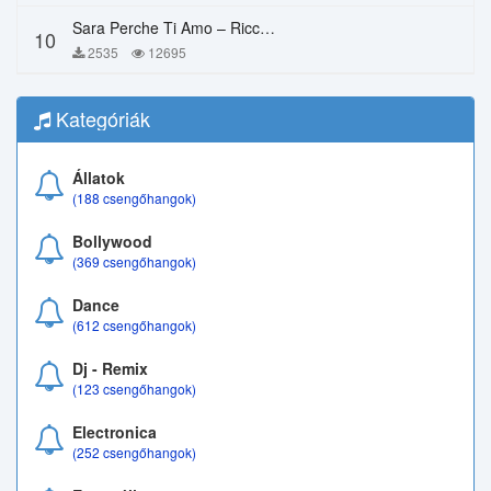
Sara Perche Ti Amo – Ricchi E Poveri
10
2535
12695
Kategóriák
Állatok
(188 csengőhangok)
Bollywood
(369 csengőhangok)
Dance
(612 csengőhangok)
Dj - Remix
(123 csengőhangok)
Electronica
(252 csengőhangok)