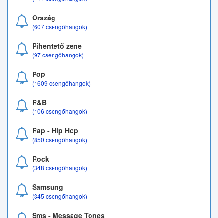
Ország
(607 csengőhangok)
Pihentető zene
(97 csengőhangok)
Pop
(1609 csengőhangok)
R&B
(106 csengőhangok)
Rap - Hip Hop
(850 csengőhangok)
Rock
(348 csengőhangok)
Samsung
(345 csengőhangok)
Sms - Message Tones