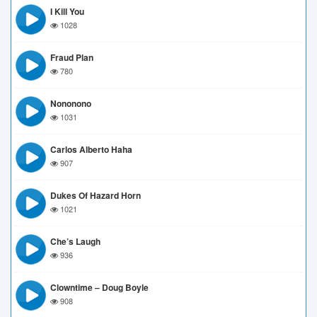
I Kill You
1028
Fraud Plan
780
Nononono
1031
Carlos Alberto Haha
907
Dukes Of Hazard Horn
1021
Che’s Laugh
936
Clowntime – Doug Boyle
908