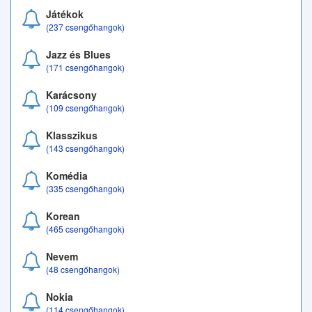
Játékok
(237 csengőhangok)
Jazz és Blues
(171 csengőhangok)
Karácsony
(109 csengőhangok)
Klasszikus
(143 csengőhangok)
Komédia
(335 csengőhangok)
Korean
(465 csengőhangok)
Nevem
(48 csengőhangok)
Nokia
(114 csengőhangok)