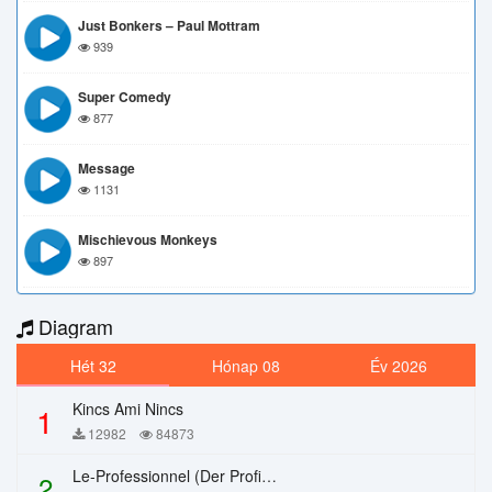
Just Bonkers – Paul Mottram
939
Super Comedy
877
Message
1131
Mischievous Monkeys
897
Diagram
Hét 32
Hónap 08
Év 2026
Kincs Ami Nincs
1
12982
84873
Le-Professionnel (Der Profi) – Chi Mai
2