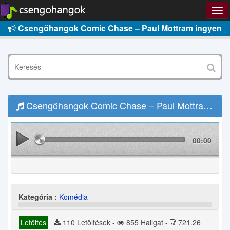
Csengőhangok Comic Chase – Paul Mottram ingyen
Csengőhangok Comic Chase – Paul Mottram Letöltés
00:00
Kategória :
Komédia
Letöltés
110 Letöltések -
855 Hallgat -
721.26