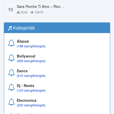
Sara Perche Ti Amo – Ricchi E Poveri
10
2535
12676
Kategóriák
Állatok
(188 csengőhangok)
Bollywood
(369 csengőhangok)
Dance
(612 csengőhangok)
Dj - Remix
(123 csengőhangok)
Electronica
(252 csengőhangok)