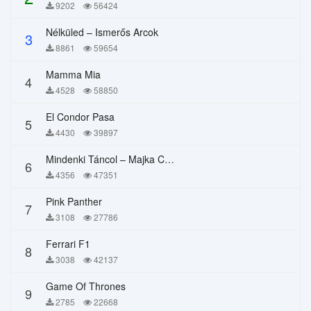
9202
56424
Nélküled – Ismerős Arcok
3
8861
59654
Mamma Mia
4
4528
58850
El Condor Pasa
5
4430
39897
Mindenki Táncol – Majka Curtis, Péter Majoros
6
4356
47351
Pink Panther
7
3108
27786
Ferrari F1
8
3038
42137
Game Of Thrones
9
2785
22668