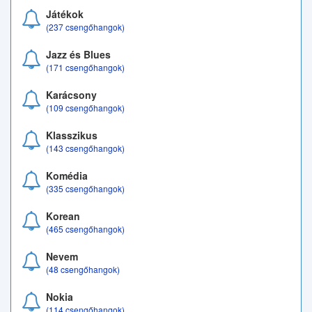
Játékok
(237 csengőhangok)
Jazz és Blues
(171 csengőhangok)
Karácsony
(109 csengőhangok)
Klasszikus
(143 csengőhangok)
Komédia
(335 csengőhangok)
Korean
(465 csengőhangok)
Nevem
(48 csengőhangok)
Nokia
(114 csengőhangok)