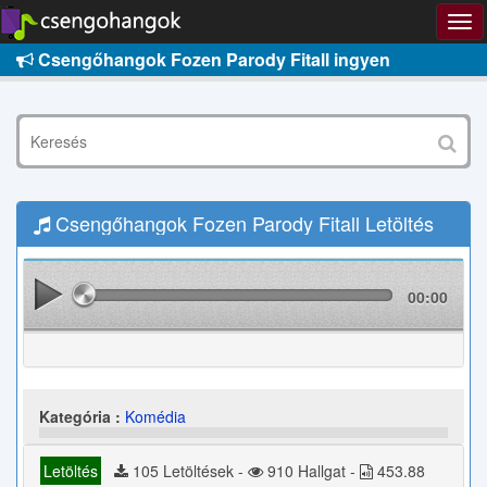
Csengőhangok Fozen Parody Fitall ingyen
Csengőhangok Fozen Parody Fitall Letöltés
00:00
Kategória :
Komédia
Letöltés
105 Letöltések -
910 Hallgat -
453.88