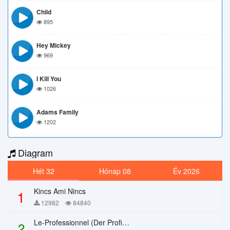
Child
895
Hey Mickey
969
I Kill You
1026
Adams Family
1202
Diagram
Hét 32
Hónap 08
Év 2026
Kincs Ami Nincs
1
12982
84840
Le-Professionnel (Der Profi) – Chi Mai
2