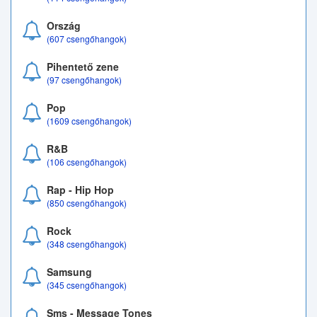
Ország
(607 csengőhangok)
Pihentető zene
(97 csengőhangok)
Pop
(1609 csengőhangok)
R&B
(106 csengőhangok)
Rap - Hip Hop
(850 csengőhangok)
Rock
(348 csengőhangok)
Samsung
(345 csengőhangok)
Sms - Message Tones