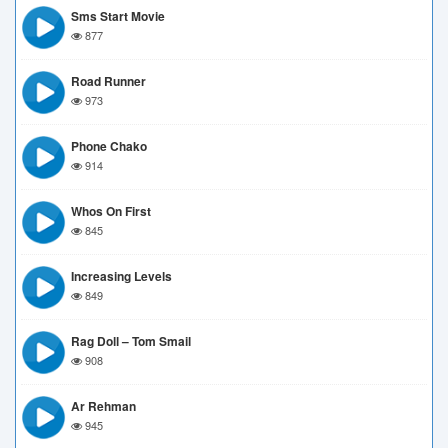
Sms Start Movie
877
Road Runner
973
Phone Chako
914
Whos On First
845
Increasing Levels
849
Rag Doll – Tom Smail
908
Ar Rehman
945