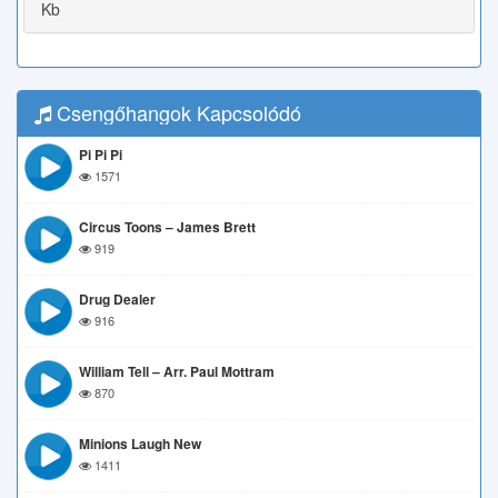
Kb
Csengőhangok Kapcsolódó
Pi Pi Pi
1571
Circus Toons – James Brett
919
Drug Dealer
916
William Tell – Arr. Paul Mottram
870
Minions Laugh New
1411