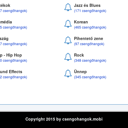
tékok
Jazz és Blues
37 csengőhangok)
(171 csengőhangok)
média
Korean
35 csengőhangok)
(465 csengőhangok)
szág
Pihentető zene
07 csengőhangok)
(97 csengőhangok)
p - Hip Hop
Rock
50 csengőhangok)
(348 csengőhangok)
und Effects
Ünnep
22 csengőhangok)
(345 csengőhangok)
Copyright 2015 by csengohangok.mobi