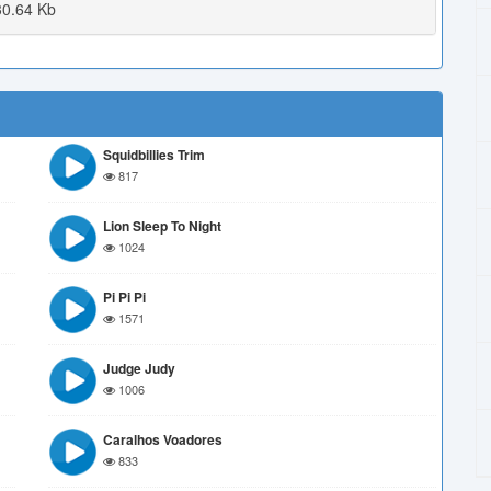
0.64 Kb
Squidbillies Trim
817
Lion Sleep To Night
1024
Pi Pi Pi
1571
Judge Judy
1006
Caralhos Voadores
833