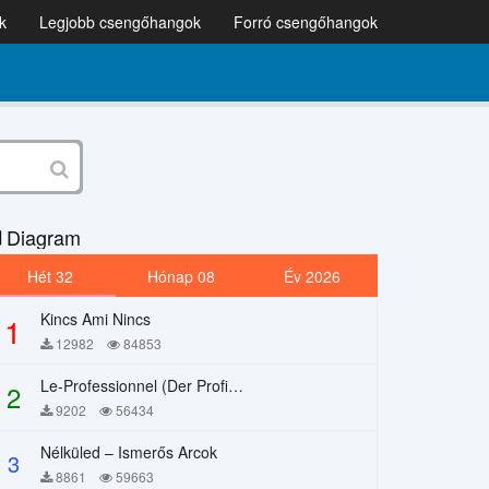
k
Legjobb csengőhangok
Forró csengőhangok
Diagram
Hét 32
Hónap 08
Év 2026
Kincs Ami Nincs
1
12982
84853
Le-Professionnel (Der Profi) – Chi Mai
2
9202
56434
Nélküled – Ismerős Arcok
3
8861
59663