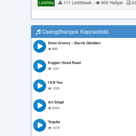
Letöltés
111 Letöltések -
900 Hallgat -
43
Csengőhangok Kapcsolódó
Sooo Groovy – Barrie Gledden
895
Kopper Head Road
1241
I Kill You
1026
Art Singh
2004
Tequila
1619