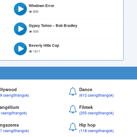
Windown Error
890
Gypsy Tattoo – Bob Bradley
934
Beverly Hills Cop
1611
llywood
Dance
69 csengőhangok)
(612 csengőhangok)
angélium
Filmek
8 csengőhangok)
(255 csengőhangok)
ngszeres
Hip hop
17 csengőhangok)
(118 csengőhangok)