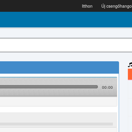
Itthon
Új csengőhango
00:00