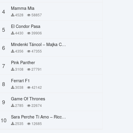
Mamma Mia
4
4528
58857
El Condor Pasa
5
4430
39906
Mindenki Táncol – Majka Curtis, Péter Majoros
6
4356
47355
Pink Panther
7
3108
27791
Ferrari F1
8
3038
42142
Game Of Thrones
9
2785
22674
Sara Perche Ti Amo – Ricchi E Poveri
10
2535
12685