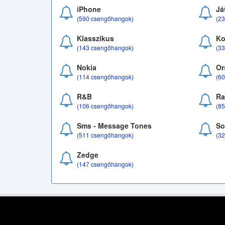
iPhone
Já
(590 csengőhangok)
(2
Klasszikus
Ko
(143 csengőhangok)
(3
Nokia
Or
(114 csengőhangok)
(6
R&B
Ra
(106 csengőhangok)
(8
Sms - Message Tones
So
(511 csengőhangok)
(3
Zedge
(147 csengőhangok)