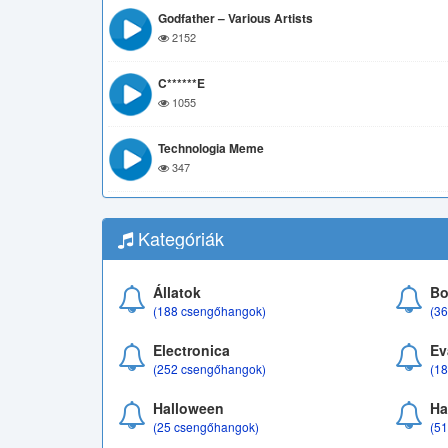
Godfather – Various Artists
2152
C******e
1055
Technologia Meme
347
Kategóriák
Állatok
Bo
(188 csengőhangok)
(3
Electronica
Ev
(252 csengőhangok)
(1
Halloween
Ha
(25 csengőhangok)
(5