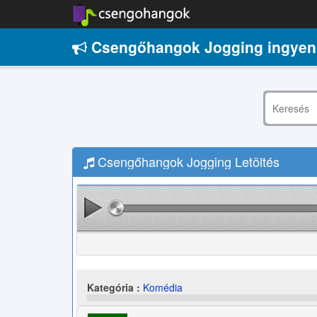
Csengőhangok Jogging ingyen
Csengőhangok Jogging Letöltés
Kategória :
Komédia