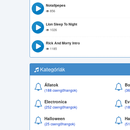
Notallpepes
856
Lion Sleep To Night
1026
Rick And Morty Intro
1185
Kategóriák
Állatok
Bo
(188 csengőhangok)
(3
Electronica
Ev
(252 csengőhangok)
(1
Halloween
Ha
(25 csengőhangok)
(5