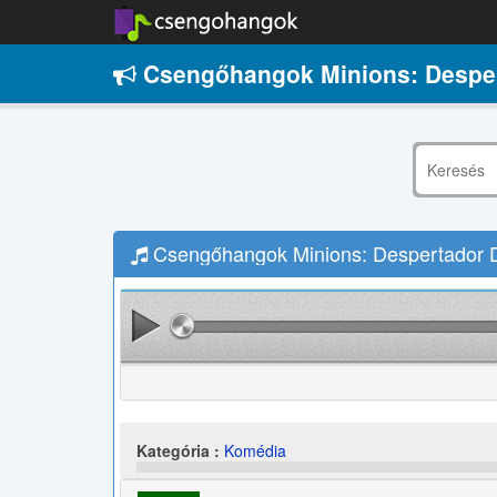
Csengőhangok Minions: Desper
Csengőhangok Minions: Despertador D
Kategória :
Komédia