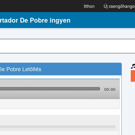
Itthon
Új csengőhango
tador De Pobre ingyen
e Pobre Letöltés
00:00