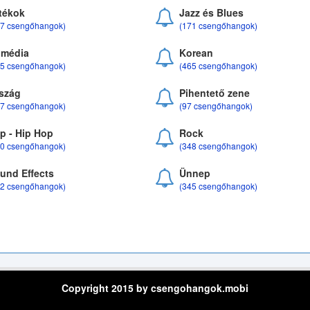
tékok
Jazz és Blues
37 csengőhangok)
(171 csengőhangok)
média
Korean
35 csengőhangok)
(465 csengőhangok)
szág
Pihentető zene
07 csengőhangok)
(97 csengőhangok)
p - Hip Hop
Rock
50 csengőhangok)
(348 csengőhangok)
und Effects
Ünnep
22 csengőhangok)
(345 csengőhangok)
Copyright 2015 by csengohangok.mobi