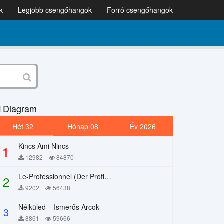
k
Legjobb csengőhangok
Forró csengőhangok
Diagram
Hét 32
Hónap 08
Év 2026
Kincs Ami Nincs
1
12982
84870
Le-Professionnel (Der Profi) – Chi Mai
2
9202
56438
Nélküled – Ismerős Arcok
3
8861
59666