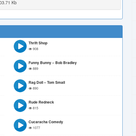
03.71 Kb
Thrift Shop
908
Funny Bunny – Bob Bradley
889
Rag Doll – Tom Smail
890
Rude Redneck
815
Cucaracha Comedy
1077