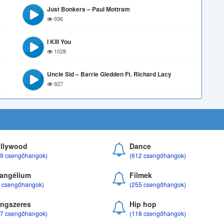
Just Bonkers – Paul Mottram
936
I Kill You
1028
Uncle Sid – Barrie Gledden Ft. Richard Lacy
827
llywood
Dance
69 csengőhangok)
(612 csengőhangok)
angélium
Filmek
8 csengőhangok)
(255 csengőhangok)
ngszeres
Hip hop
17 csengőhangok)
(118 csengőhangok)