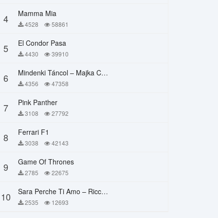
Mamma Mia
4
4528
58861
El Condor Pasa
5
4430
39910
Mindenki Táncol – Majka Curtis, Péter Majoros
6
4356
47358
Pink Panther
7
3108
27792
Ferrari F1
8
3038
42143
Game Of Thrones
9
2785
22675
Sara Perche Ti Amo – Ricchi E Poveri
10
2535
12693