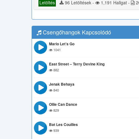
Letöltés
96 Letöltések -
1,191 Hallgat -
2
Csengőhangok Kapcsolódó
Mario Let’s Go
1041
East Street – Terry Devine King
882
Jenak Behaya
840
Ollie Can Dance
829
Bat Les Couilles
939