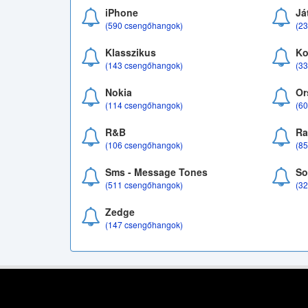
iPhone
Já
(590 csengőhangok)
(2
Klasszikus
Ko
(143 csengőhangok)
(3
Nokia
Or
(114 csengőhangok)
(6
R&B
Ra
(106 csengőhangok)
(8
Sms - Message Tones
So
(511 csengőhangok)
(3
Zedge
(147 csengőhangok)