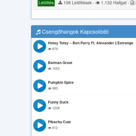
Letöltés
108 Letöltések -
1,132 Hallgat -
Csengőhangok Kapcsolódó
Hotsy Totsy – Ben Parry Ft. Alexander L’Estrange
879
Batman Groot
1053
Pumpkin Spice
993
Funny Duck
1209
Pikachu Cute
912