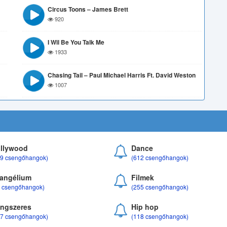
Circus Toons – James Brett
920
I Wil Be You Talk Me
1933
Chasing Tail – Paul Michael Harris Ft. David Weston
1007
llywood
Dance
69 csengőhangok)
(612 csengőhangok)
angélium
Filmek
8 csengőhangok)
(255 csengőhangok)
ngszeres
Hip hop
17 csengőhangok)
(118 csengőhangok)