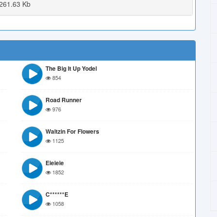
261.63 Kb
The Big It Up Yodel
854
Road Runner
976
Waltzin For Flowers
1125
Eieieie
1852
C******e
1058