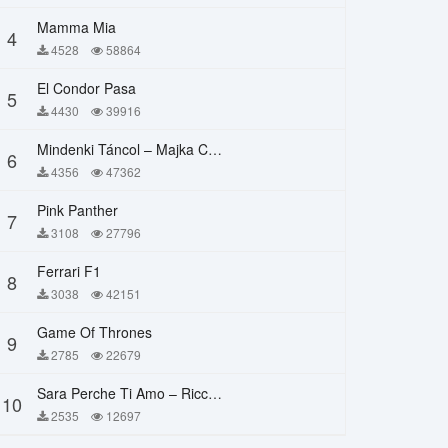
Mamma Mia
4
4528
58864
El Condor Pasa
5
4430
39916
Mindenki Táncol – Majka Curtis, Péter Majoros
6
4356
47362
Pink Panther
7
3108
27796
Ferrari F1
8
3038
42151
Game Of Thrones
9
2785
22679
Sara Perche Ti Amo – Ricchi E Poveri
10
2535
12697