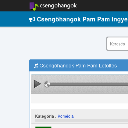
Csengőhangok Pam Pam ingye
Csengőhangok Pam Pam Letöltés
Kategória :
Komédia