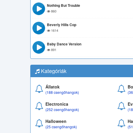
Nothing But Trouble
860
Beverly Hills Cop
1614
Baby Dance Version
891
Kategóriák
Állatok
Bo
(188 csengőhangok)
(3
Electronica
Ev
(252 csengőhangok)
(1
Halloween
Ha
(25 csengőhangok)
(5