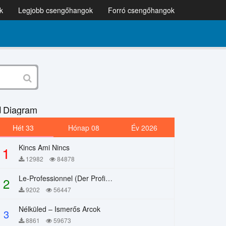
k
Legjobb csengőhangok
Forró csengőhangok
Diagram
Hét 33
Hónap 08
Év 2026
Kincs Ami Nincs
1
12982
84878
Le-Professionnel (Der Profi) – Chi Mai
2
9202
56447
Nélküled – Ismerős Arcok
3
8861
59673