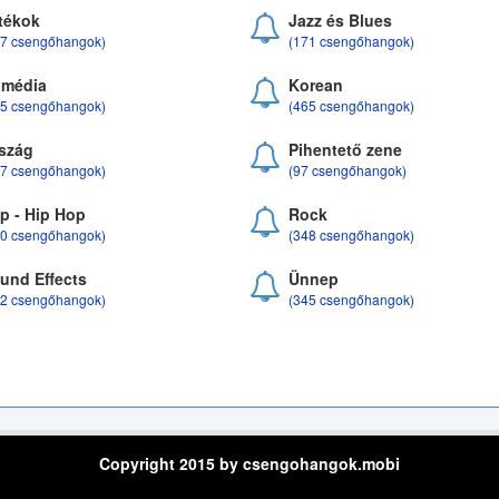
tékok
Jazz és Blues
37 csengőhangok)
(171 csengőhangok)
média
Korean
35 csengőhangok)
(465 csengőhangok)
szág
Pihentető zene
07 csengőhangok)
(97 csengőhangok)
p - Hip Hop
Rock
50 csengőhangok)
(348 csengőhangok)
und Effects
Ünnep
22 csengőhangok)
(345 csengőhangok)
Copyright 2015 by csengohangok.mobi