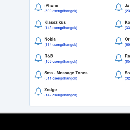
iPhone
Já
(590 csengőhangok)
(2
Klasszikus
Ko
(143 csengőhangok)
(3
Nokia
Or
(114 csengőhangok)
(6
R&B
Ra
(106 csengőhangok)
(8
Sms - Message Tones
So
(511 csengőhangok)
(3
Zedge
(147 csengőhangok)