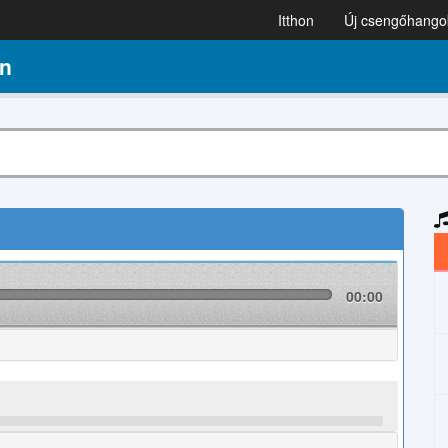
Itthon
Új csengőhango
n
00:00