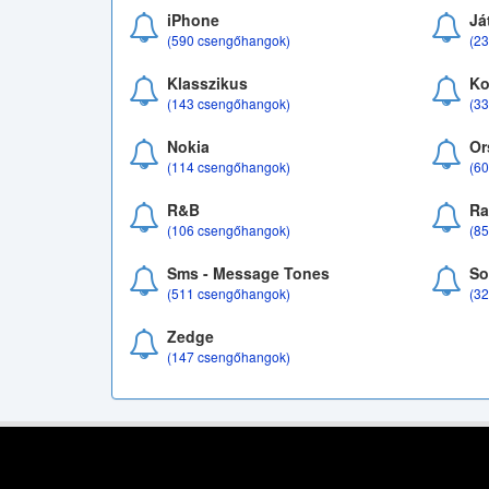
iPhone
Já
(590 csengőhangok)
(2
Klasszikus
Ko
(143 csengőhangok)
(3
Nokia
Or
(114 csengőhangok)
(6
R&B
Ra
(106 csengőhangok)
(8
Sms - Message Tones
So
(511 csengőhangok)
(3
Zedge
(147 csengőhangok)