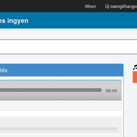
Itthon
Új csengőhango
es ingyen
tés
00:00