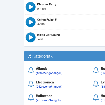
Klezmer Party
1123
Oshen Ft. Init 5
918
Mixed Car Sound
941
Kategóriák
Állatok
Bo
(188 csengőhangok)
(3
Electronica
Ev
(252 csengőhangok)
(1
Halloween
Ha
(25 csengőhangok)
(5