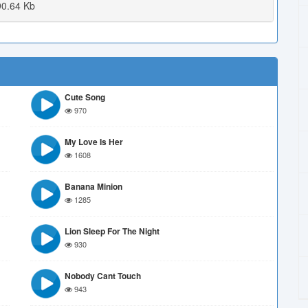
0.64 Kb
Cute Song
970
My Love Is Her
1608
Banana Minion
1285
Lion Sleep For The Night
930
Nobody Cant Touch
943