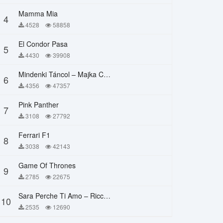
Mamma Mia
4
4528
58858
El Condor Pasa
5
4430
39908
Mindenki Táncol – Majka Curtis, Péter Majoros
6
4356
47357
Pink Panther
7
3108
27792
Ferrari F1
8
3038
42143
Game Of Thrones
9
2785
22675
Sara Perche Ti Amo – Ricchi E Poveri
10
2535
12690