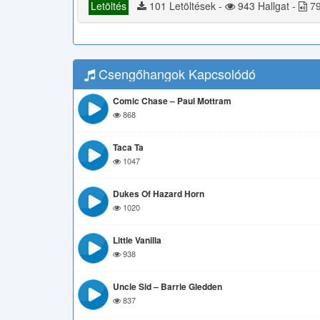
Letöltés
101 Letöltések -
943 Hallgat -
79
Csengőhangok Kapcsolódó
Comic Chase – Paul Mottram
868
Taca Ta
1047
Dukes Of Hazard Horn
1020
Little Vanilla
938
Uncle Sid – Barrie Gledden
837