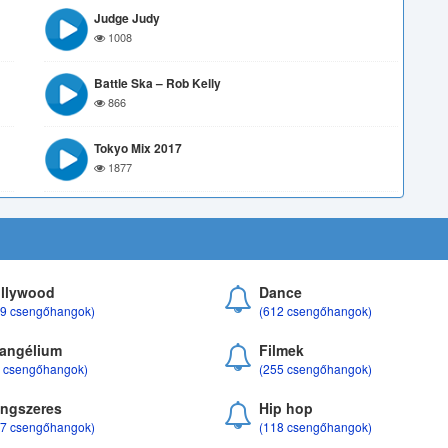
Judge Judy
1008
Battle Ska – Rob Kelly
866
Tokyo Mix 2017
1877
llywood
Dance
69 csengőhangok)
(612 csengőhangok)
angélium
Filmek
8 csengőhangok)
(255 csengőhangok)
ngszeres
Hip hop
17 csengőhangok)
(118 csengőhangok)