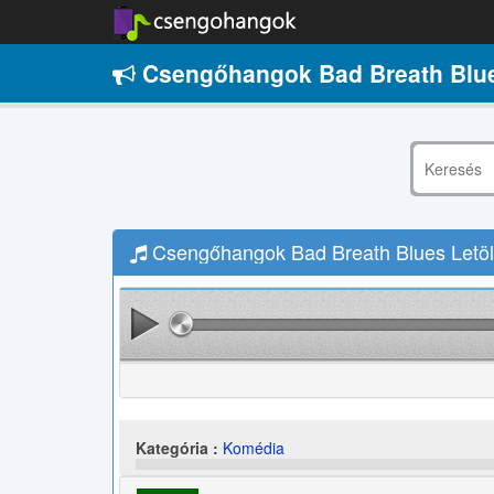
Csengőhangok Bad Breath Blu
Csengőhangok Bad Breath Blues Letöl
Kategória :
Komédia