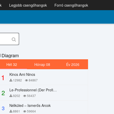
k
Legjobb csengőhangok
Forró csengőhangok
Diagram
Hét 32
Hónap 08
Év 2026
Kincs Ami Nincs
1
12982
84867
Le-Professionnel (Der Profi) – Chi Mai
2
9202
56437
Nélküled – Ismerős Arcok
3
8861
59664