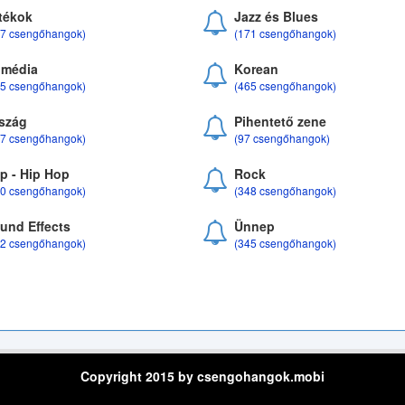
tékok
Jazz és Blues
37 csengőhangok)
(171 csengőhangok)
média
Korean
35 csengőhangok)
(465 csengőhangok)
szág
Pihentető zene
07 csengőhangok)
(97 csengőhangok)
p - Hip Hop
Rock
50 csengőhangok)
(348 csengőhangok)
und Effects
Ünnep
22 csengőhangok)
(345 csengőhangok)
Copyright 2015 by csengohangok.mobi