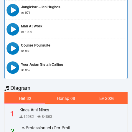
Janglebar – Ian Hughes
971
Man At Work
1009
Course Poursuite
888
Your Asian Sistah Calling
857
Diagram
Hét 32
Hónap 08
Év 2026
Kincs Ami Nincs
1
12982
84863
Le-Professionnel (Der Profi) – Chi Mai
2