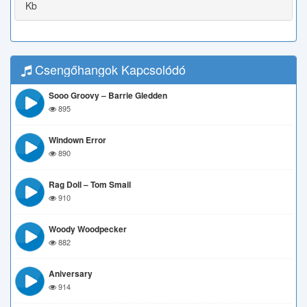
Kb
Csengőhangok Kapcsolódó
Sooo Groovy – Barrie Gledden
895
Windown Error
890
Rag Doll – Tom Smail
910
Woody Woodpecker
882
Aniversary
914