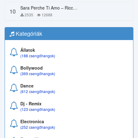
Sara Perche Ti Amo – Ricchi E Poveri
10
2535
12688
Kategóriák
Állatok
(188 csengőhangok)
Bollywood
(369 csengőhangok)
Dance
(612 csengőhangok)
Dj - Remix
(123 csengőhangok)
Electronica
(252 csengőhangok)