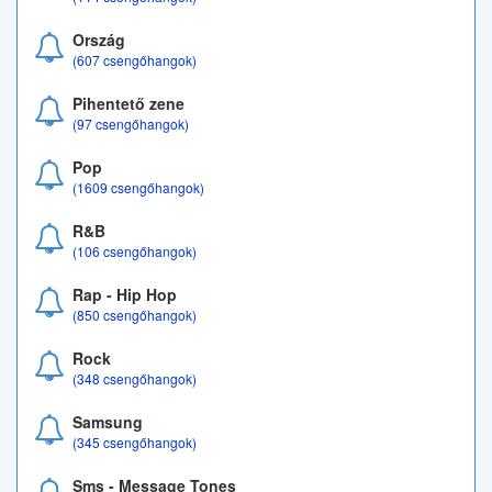
Ország
(607 csengőhangok)
Pihentető zene
(97 csengőhangok)
Pop
(1609 csengőhangok)
R&B
(106 csengőhangok)
Rap - Hip Hop
(850 csengőhangok)
Rock
(348 csengőhangok)
Samsung
(345 csengőhangok)
Sms - Message Tones