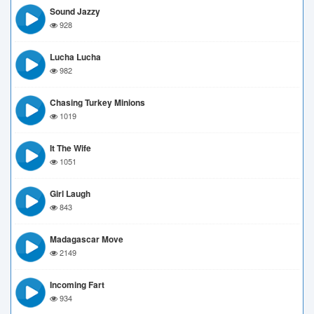
Sound Jazzy
928
Lucha Lucha
982
Chasing Turkey Minions
1019
It The Wife
1051
Girl Laugh
843
Madagascar Move
2149
Incoming Fart
934