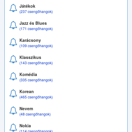
Játékok
(237 csengőhangok)
Jazz és Blues
(171 csengőhangok)
Karácsony
(109 csengőhangok)
Klasszikus
(143 csengőhangok)
Komédia
(335 csengőhangok)
Korean
(465 csengőhangok)
Nevem
(48 csengőhangok)
Nokia
(114 csengőhangok)