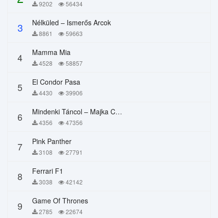
9202
56434
Nélküled – Ismerős Arcok
3
8861
59663
Mamma Mia
4
4528
58857
El Condor Pasa
5
4430
39906
Mindenki Táncol – Majka Curtis, Péter Majoros
6
4356
47356
Pink Panther
7
3108
27791
Ferrari F1
8
3038
42142
Game Of Thrones
9
2785
22674