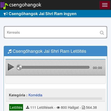
Csengőhangok Jai Shri Ram ingyen
Csengőhangok Jai Shri Ram Letöltés
00:00
Kategória :
Komédia
Letöltés
111 Letöltések -
800 Hallgat -
564.38