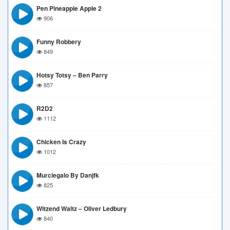
Pen Pineapple Apple 2
906
Funny Robbery
849
Hotsy Totsy – Ben Parry
857
R2D2
1112
Chicken Is Crazy
1012
Murciegalo By Danjfk
825
Witzend Waltz – Oliver Ledbury
840