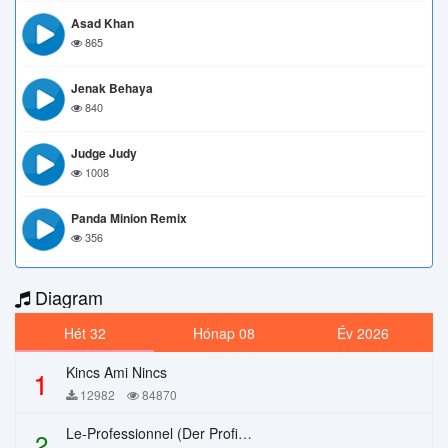
Asad Khan
865
Jenak Behaya
840
Judge Judy
1008
Panda Minion Remix
356
Diagram
Hét 32
Hónap 08
Év 2026
Kincs Ami Nincs
1
12982
84870
Le-Professionnel (Der Profi) – Chi Mai
2