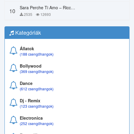
Sara Perche Ti Amo – Ricchi E Poveri
10
2535
12693
Kategóriák
Állatok
(188 csengőhangok)
Bollywood
(369 csengőhangok)
Dance
(612 csengőhangok)
Dj - Remix
(123 csengőhangok)
Electronica
(252 csengőhangok)