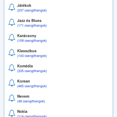
Játékok
(237 csengőhangok)
Jazz és Blues
(171 csengőhangok)
Karácsony
(109 csengőhangok)
Klasszikus
(143 csengőhangok)
Komédia
(335 csengőhangok)
Korean
(465 csengőhangok)
Nevem
(48 csengőhangok)
Nokia
(114 csengőhangok)