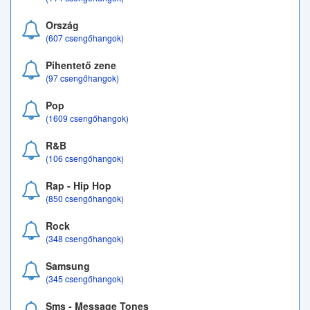
Ország
(607 csengőhangok)
Pihentető zene
(97 csengőhangok)
Pop
(1609 csengőhangok)
R&B
(106 csengőhangok)
Rap - Hip Hop
(850 csengőhangok)
Rock
(348 csengőhangok)
Samsung
(345 csengőhangok)
Sms - Message Tones