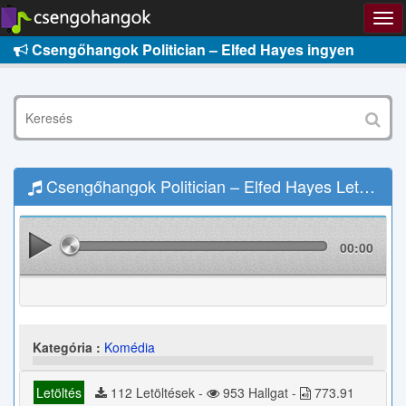
Csengőhangok Politician – Elfed Hayes ingyen
Csengőhangok Politician – Elfed Hayes Letöltés
00:00
Kategória :
Komédia
Letöltés
112 Letöltések -
953 Hallgat -
773.91