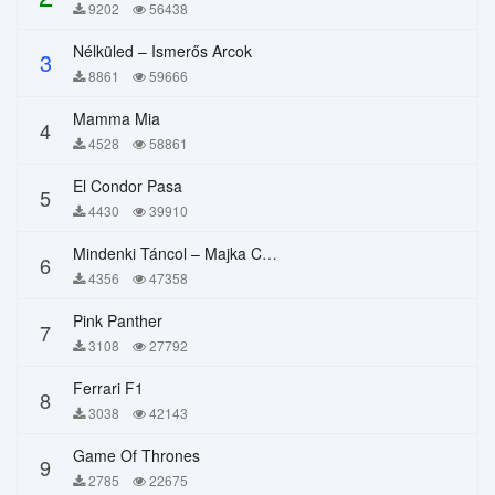
9202
56438
Nélküled – Ismerős Arcok
3
8861
59666
Mamma Mia
4
4528
58861
El Condor Pasa
5
4430
39910
Mindenki Táncol – Majka Curtis, Péter Majoros
6
4356
47358
Pink Panther
7
3108
27792
Ferrari F1
8
3038
42143
Game Of Thrones
9
2785
22675