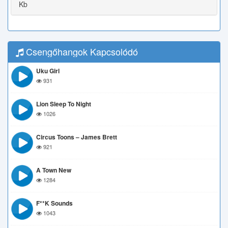
Kb
Csengőhangok Kapcsolódó
Uku Girl
931
Lion Sleep To Night
1026
Circus Toons – James Brett
921
A Town New
1284
F**k Sounds
1043