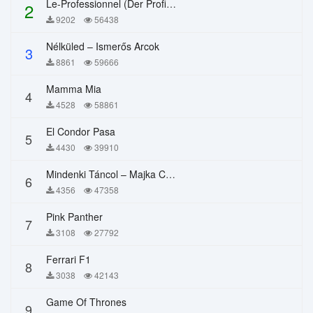
Le-Professionnel (Der Profi) – Chi Mai
2
9202
56438
Nélküled – Ismerős Arcok
3
8861
59666
Mamma Mia
4
4528
58861
El Condor Pasa
5
4430
39910
Mindenki Táncol – Majka Curtis, Péter Majoros
6
4356
47358
Pink Panther
7
3108
27792
Ferrari F1
8
3038
42143
Game Of Thrones
9