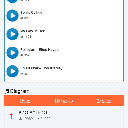
Son Is Calling
896
My Love Is Her
1608
Politician – Elfed Hayes
954
Entertainer – Bob Bradley
882
Diagram
Hét 32
Hónap 08
Év 2026
Kincs Ami Nincs
1
12982
84870