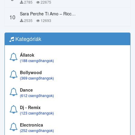
2785
22675
Sara Perche Ti Amo – Ricchi E Poveri
10
2535
12693
Kategóriák
Állatok
(188 csengőhangok)
Bollywood
(369 csengőhangok)
Dance
(612 csengőhangok)
Dj - Remix
(123 csengőhangok)
Electronica
(252 csengőhangok)