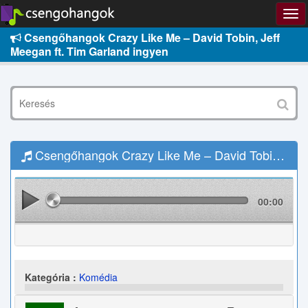
Csengőhangok Crazy Like Me – David Tobin, Jeff
Meegan ft. Tim Garland ingyen
Csengőhangok Crazy Like Me – David Tobin, Jeff Meegan ft. Tim Garland Letöltés
00:00
Kategória :
Komédia