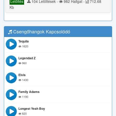
Letöltés
104 Letöltések -
982 Hallgat -
712.68
Kb
Csengőhangok Kapcsolódó
Tequila
1620
Legendad Z
960
Elvis
1430
Family Adams
1190
Longest Yeah Boy
820