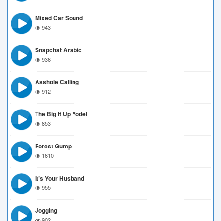
Mixed Car Sound
943
Snapchat Arabic
936
Asshole Calling
912
The Big It Up Yodel
853
Forest Gump
1610
It’s Your Husband
955
Jogging
902