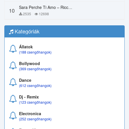
Sara Perche Ti Amo – Ricchi E Poveri
10
2535
12698
Kategóriák
Állatok
(188 csengőhangok)
Bollywood
(369 csengőhangok)
Dance
(612 csengőhangok)
Dj - Remix
(123 csengőhangok)
Electronica
(252 csengőhangok)