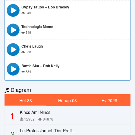
Gypsy Tattoo – Bob Bradley
945
Technologia Meme
349
Che’s Laugh
850
Battle Ska – Rob Kelly
834
Diagram
Hét 33
Hónap 08
Év 2026
Kincs Ami Nincs
1
12982
84878
Le-Professionnel (Der Profi) – Chi Mai
2