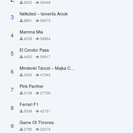
9202
56448
Nélküled – Ismerős Arcok
3
8861
59673
Mamma Mia
4
4528
58864
El Condor Pasa
5
4430
39917
Mindenki Táncol – Majka Curtis, Péter Majoros
6
4356
47363
Pink Panther
7
3108
27796
Ferrari F1
8
3038
42151
Game Of Thrones
9
2785
22679