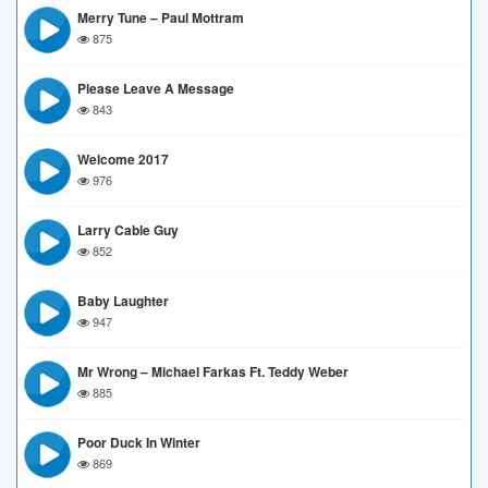
Merry Tune – Paul Mottram
875
Please Leave A Message
843
Welcome 2017
976
Larry Cable Guy
852
Baby Laughter
947
Mr Wrong – Michael Farkas Ft. Teddy Weber
885
Poor Duck In Winter
869