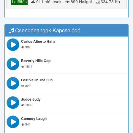
Letöltés
91 Letöltések -
890 Hallgat -
634.73 Kb
Csengőhangok Kapcsolódó
Carlos Alberto Haha
907
Beverly Hills Cop
1614
Festival In The Fun
822
Judge Judy
1009
Comedy Laugh
941