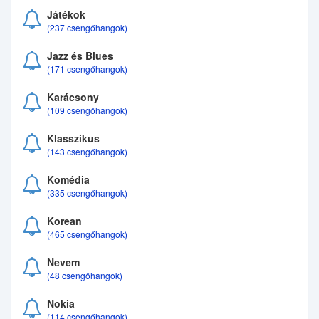
Játékok
(237 csengőhangok)
Jazz és Blues
(171 csengőhangok)
Karácsony
(109 csengőhangok)
Klasszikus
(143 csengőhangok)
Komédia
(335 csengőhangok)
Korean
(465 csengőhangok)
Nevem
(48 csengőhangok)
Nokia
(114 csengőhangok)