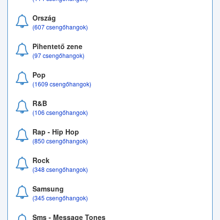
Ország
(607 csengőhangok)
Pihentető zene
(97 csengőhangok)
Pop
(1609 csengőhangok)
R&B
(106 csengőhangok)
Rap - Hip Hop
(850 csengőhangok)
Rock
(348 csengőhangok)
Samsung
(345 csengőhangok)
Sms - Message Tones