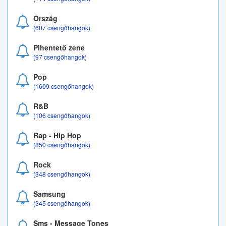
Ország
(607 csengőhangok)
Pihentető zene
(97 csengőhangok)
Pop
(1609 csengőhangok)
R&B
(106 csengőhangok)
Rap - Hip Hop
(850 csengőhangok)
Rock
(348 csengőhangok)
Samsung
(345 csengőhangok)
Sms - Message Tones