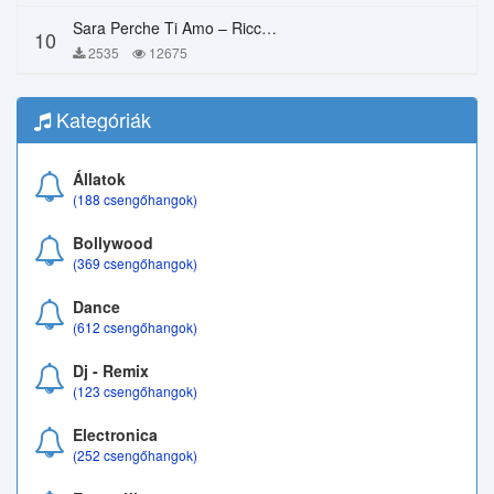
Sara Perche Ti Amo – Ricchi E Poveri
10
2535
12675
Kategóriák
Állatok
(188 csengőhangok)
Bollywood
(369 csengőhangok)
Dance
(612 csengőhangok)
Dj - Remix
(123 csengőhangok)
Electronica
(252 csengőhangok)