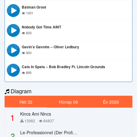
Batman Groot
1051
Nobody Got Time AINT
833
Gavin’s Gavotte – Oliver Ledbury
900
Cats In Spats – Bob Bradley Ft. Lincoln Grounds
895
Diagram
Hét 32
Hónap 08
Év 2026
Kincs Ami Nincs
1
12982
84837
Le-Professionnel (Der Profi) – Chi Mai
2