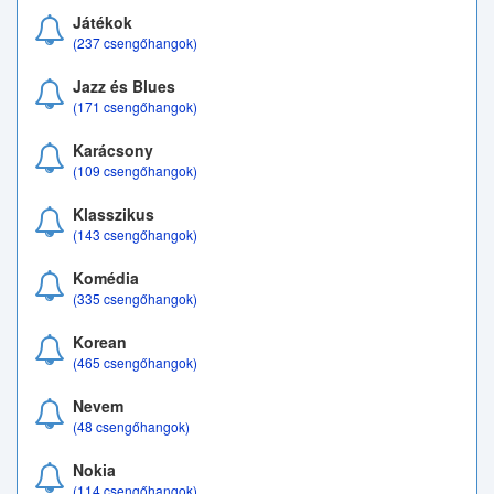
Játékok
(237 csengőhangok)
Jazz és Blues
(171 csengőhangok)
Karácsony
(109 csengőhangok)
Klasszikus
(143 csengőhangok)
Komédia
(335 csengőhangok)
Korean
(465 csengőhangok)
Nevem
(48 csengőhangok)
Nokia
(114 csengőhangok)