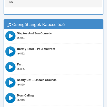
Kb
Csengőhangok Kapcsolódó
Steptoe And Son Comedy
944
Barmy Town – Paul Mottram
832
Fart
885
Scatty Cat – Lincoln Grounds
890
Mom Calling
913