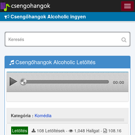
Csengőhangok Alcoholic ingyen
Csengőhangok Alcoholic Letöltés
00:00
Kategória :
Komédia
Letöltés
108 Letöltések -
1,048 Hallgat -
108.16