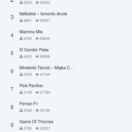
9202
56423
Nélküled – Ismerős Arcok
3
8861
59651
Mamma Mia
4
4528
58849
El Condor Pasa
5
4430
39896
Mindenki Táncol – Majka Curtis, Péter Majoros
6
4356
47349
Pink Panther
7
3108
27784
Ferrari F1
8
3038
42136
Game Of Thrones
9
2785
22667