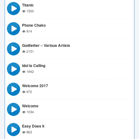
Titanic
1500
Phone Chako
914
Godfather – Various Artists
2151
Idol Is Calling
1942
Welcome 2017
972
Welcome
1034
Easy Does It
863