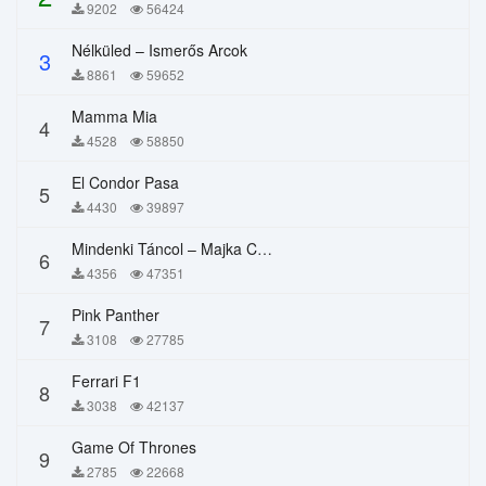
9202
56424
Nélküled – Ismerős Arcok
3
8861
59652
Mamma Mia
4
4528
58850
El Condor Pasa
5
4430
39897
Mindenki Táncol – Majka Curtis, Péter Majoros
6
4356
47351
Pink Panther
7
3108
27785
Ferrari F1
8
3038
42137
Game Of Thrones
9
2785
22668