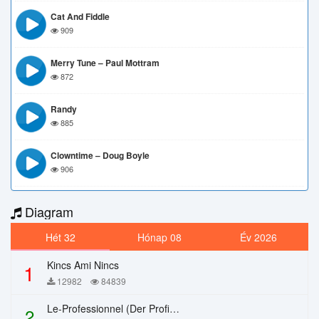
Cat And Fiddle
909
Merry Tune – Paul Mottram
872
Randy
885
Clowntime – Doug Boyle
906
Diagram
Hét 32
Hónap 08
Év 2026
Kincs Ami Nincs
1
12982
84839
Le-Professionnel (Der Profi) – Chi Mai
2