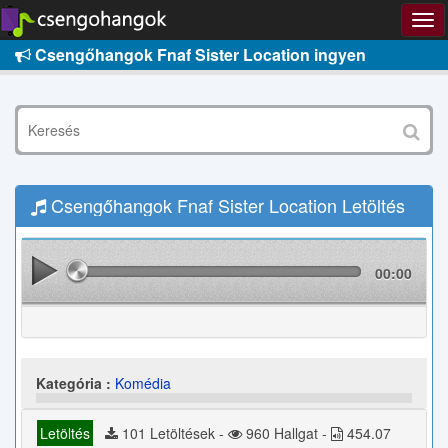
Csengőhangok Fnaf Sister Location ingyen
Csengőhangok Fnaf Sister Location Letöltés
00:00
Kategória :
Komédia
Letöltés
101 Letöltések -
960 Hallgat -
454.07