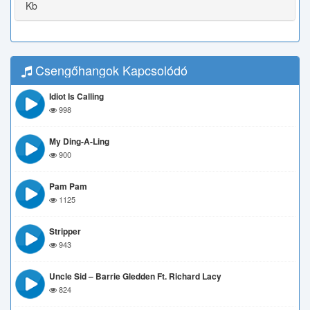
Kb
Csengőhangok Kapcsolódó
Idiot Is Calling
998
My Ding-A-Ling
900
Pam Pam
1125
Stripper
943
Uncle Sid – Barrie Gledden Ft. Richard Lacy
824