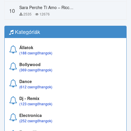
Sara Perche Ti Amo – Ricchi E Poveri
10
2535
12676
Kategóriák
Állatok
(188 csengőhangok)
Bollywood
(369 csengőhangok)
Dance
(612 csengőhangok)
Dj - Remix
(123 csengőhangok)
Electronica
(252 csengőhangok)