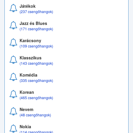
Játékok
(237 csengőhangok)
Jazz és Blues
(171 csengőhangok)
Karácsony
(109 csengőhangok)
Klasszikus
(143 csengőhangok)
Komédia
(335 csengőhangok)
Korean
(465 csengőhangok)
Nevem
(48 csengőhangok)
Nokia
(114 csengőhangok)