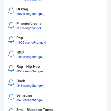
Ország
(607 csengőhangok)
Pihentető zene
(97 csengőhangok)
Pop
(1609 csengőhangok)
R&B
(106 csengőhangok)
Rap - Hip Hop
(850 csengőhangok)
Rock
(348 csengőhangok)
Samsung
(345 csengőhangok)
Sms - Message Tones