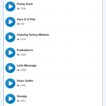
Funny Duck
1206
Voce E O Pele
870
Chasing Turkey Minions
1019
Kookaburra
1229
Latin Message
1059
Peter Griffin
1044
Snoopy
1031