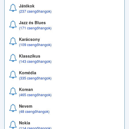
Játékok
(237 csengőhangok)
Jazz és Blues
(171 csengőhangok)
Karácsony
(109 csengőhangok)
Klasszikus
(143 csengőhangok)
Komédia
(335 csengőhangok)
Korean
(465 csengőhangok)
Nevem
(48 csengőhangok)
Nokia
(114 csengőhangok)