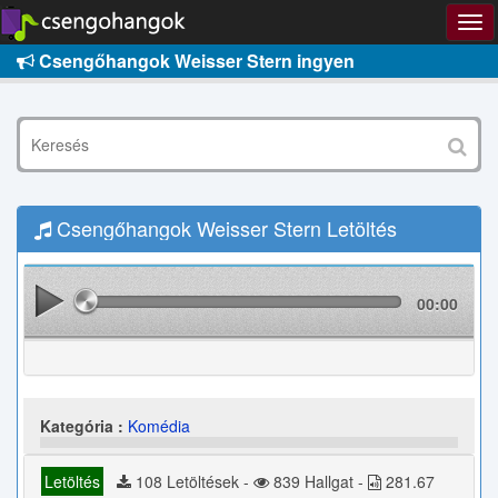
Csengőhangok Weisser Stern ingyen
Csengőhangok Weisser Stern Letöltés
00:00
Kategória :
Komédia
Letöltés
108 Letöltések -
839 Hallgat -
281.67