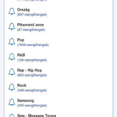
Ország
(607 csengőhangok)
Pihentető zene
(97 csengőhangok)
Pop
(1609 csengőhangok)
R&B
(106 csengőhangok)
Rap - Hip Hop
(850 csengőhangok)
Rock
(348 csengőhangok)
Samsung
(345 csengőhangok)
Sms - Message Tones