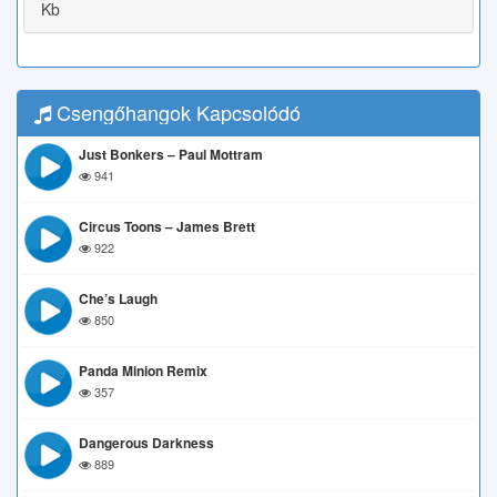
Kb
Csengőhangok Kapcsolódó
Just Bonkers – Paul Mottram
941
Circus Toons – James Brett
922
Che’s Laugh
850
Panda Minion Remix
357
Dangerous Darkness
889