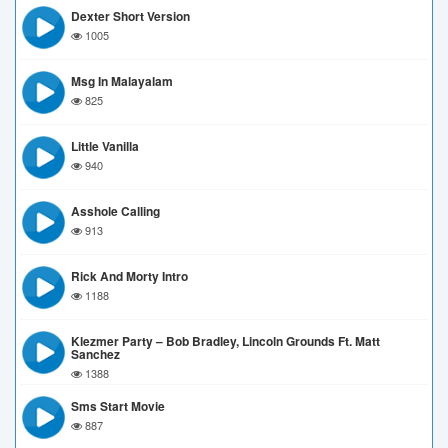
Dexter Short Version
1005
Msg In Malayalam
825
Little Vanilla
940
Asshole Calling
913
Rick And Morty Intro
1188
Klezmer Party – Bob Bradley, Lincoln Grounds Ft. Matt
Sanchez
1388
Sms Start Movie
887