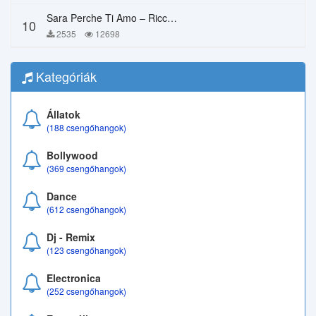
Sara Perche Ti Amo – Ricchi E Poveri
10
2535
12698
Kategóriák
Állatok
(188 csengőhangok)
Bollywood
(369 csengőhangok)
Dance
(612 csengőhangok)
Dj - Remix
(123 csengőhangok)
Electronica
(252 csengőhangok)