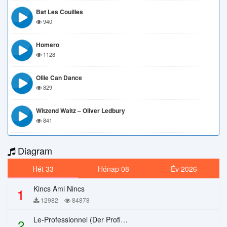
Bat Les Couilles
940
Homero
1128
Ollie Can Dance
829
Witzend Waltz – Oliver Ledbury
841
Diagram
Hét 33
Hónap 08
Év 2026
Kincs Ami Nincs
1
12982
84878
Le-Professionnel (Der Profi) – Chi Mai
2