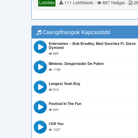
Letöltés
111 Letöltések -
887 Hallgat -
28
Csengőhangok Kapcsolódó
Entertainer – Bob Bradley, Matt Sanchez Ft. Steve
Dymond
885
Minions: Despertador De Pobre
1189
Longest Yeah Boy
819
Festival In The Fun
820
I Kill You
1027