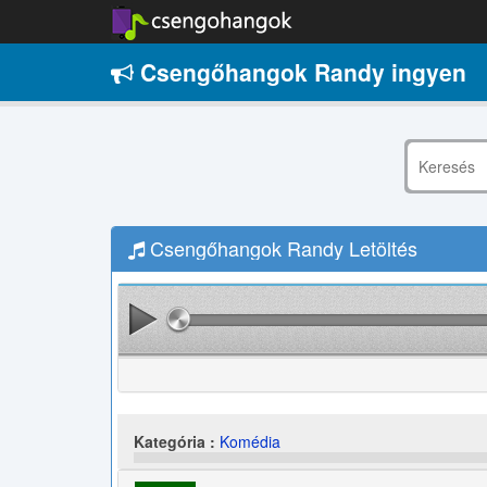
Csengőhangok Randy ingyen
Csengőhangok Randy Letöltés
Kategória :
Komédia