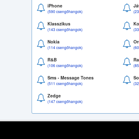
iPhone
Já
(590 csengőhangok)
(2
Klasszikus
Ko
(143 csengőhangok)
(3
Nokia
Or
(114 csengőhangok)
(6
R&B
Ra
(106 csengőhangok)
(8
Sms - Message Tones
So
(511 csengőhangok)
(3
Zedge
(147 csengőhangok)