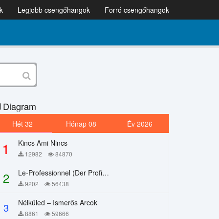
k
Legjobb csengőhangok
Forró csengőhangok
Diagram
Hét 32
Hónap 08
Év 2026
Kincs Ami Nincs
1
12982
84870
Le-Professionnel (Der Profi) – Chi Mai
2
9202
56438
Nélküled – Ismerős Arcok
3
8861
59666