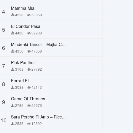
Mamma Mia
4
4528
58859
El Condor Pasa
5
4430
39908
Mindenki Táncol – Majka Curtis, Péter Majoros
6
4356
47358
Pink Panther
7
3108
27792
Ferrari F1
8
3038
42143
Game Of Thrones
9
2785
22675
Sara Perche Ti Amo – Ricchi E Poveri
10
2535
12692