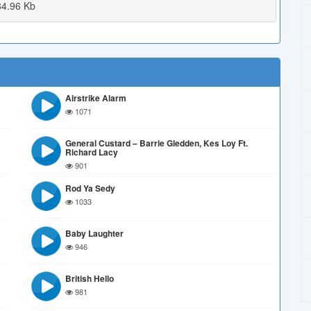
4.96 Kb
Airstrike Alarm
1071
General Custard – Barrie Gledden, Kes Loy Ft.
Richard Lacy
901
Rod Ya Sedy
1033
Baby Laughter
946
British Hello
981