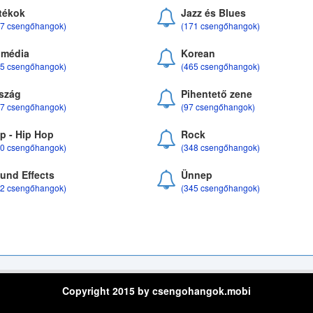
tékok
Jazz és Blues
37 csengőhangok)
(171 csengőhangok)
média
Korean
35 csengőhangok)
(465 csengőhangok)
szág
Pihentető zene
07 csengőhangok)
(97 csengőhangok)
p - Hip Hop
Rock
50 csengőhangok)
(348 csengőhangok)
und Effects
Ünnep
22 csengőhangok)
(345 csengőhangok)
Copyright 2015 by csengohangok.mobi