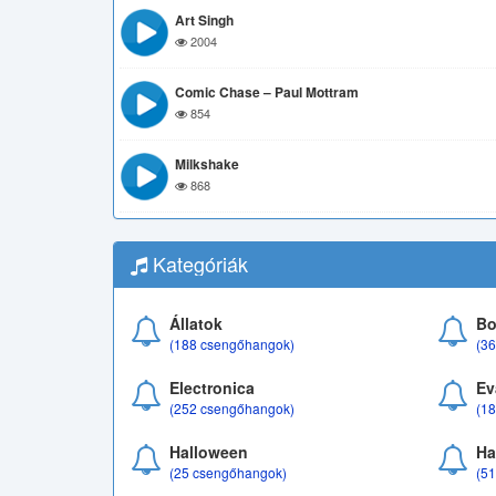
Art Singh
2004
Comic Chase – Paul Mottram
854
Milkshake
868
Kategóriák
Állatok
Bo
(188 csengőhangok)
(3
Electronica
Ev
(252 csengőhangok)
(1
Halloween
Ha
(25 csengőhangok)
(5