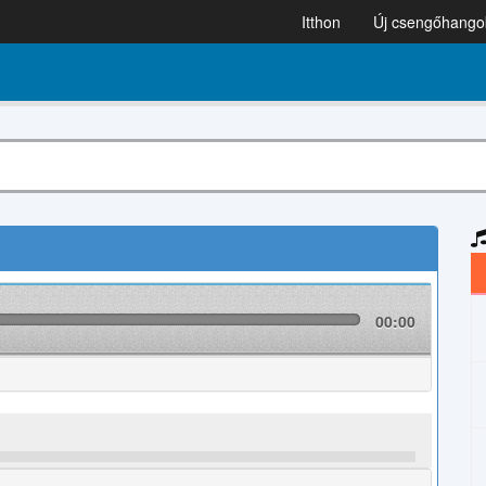
Itthon
Új csengőhango
00:00