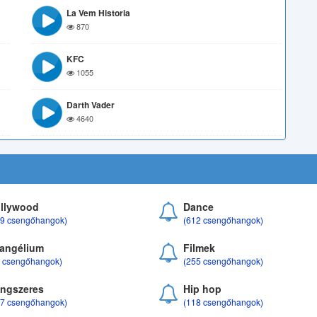
La Vem Historia
870
KFC
1055
Darth Vader
4640
llywood
Dance
69 csengőhangok)
(612 csengőhangok)
angélium
Filmek
8 csengőhangok)
(255 csengőhangok)
ngszeres
Hip hop
17 csengőhangok)
(118 csengőhangok)