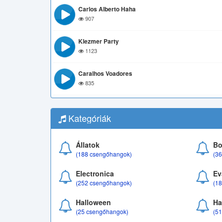
Carlos Alberto Haha
907
Klezmer Party
1123
Caralhos Voadores
835
Kategóriák
Állatok
Bo
(188 csengőhangok)
(3
Electronica
Ev
(252 csengőhangok)
(1
Halloween
Ha
(25 csengőhangok)
(5