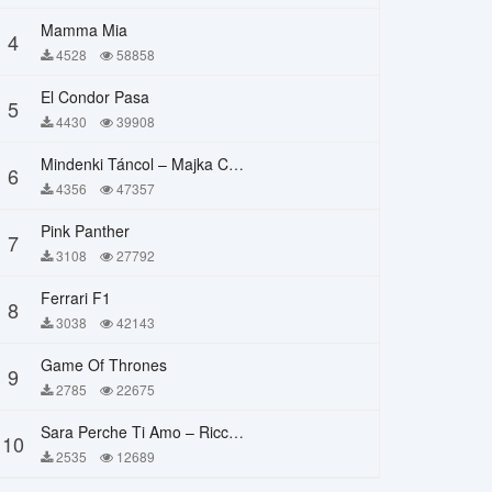
Mamma Mia
4
4528
58858
El Condor Pasa
5
4430
39908
Mindenki Táncol – Majka Curtis, Péter Majoros
6
4356
47357
Pink Panther
7
3108
27792
Ferrari F1
8
3038
42143
Game Of Thrones
9
2785
22675
Sara Perche Ti Amo – Ricchi E Poveri
10
2535
12689