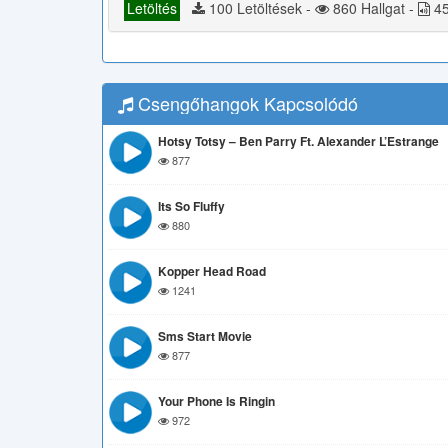
Letöltés
100 Letöltések -
860 Hallgat -
45
Csengőhangok Kapcsolódó
Hotsy Totsy – Ben Parry Ft. Alexander L’Estrange
877
Its So Fluffy
880
Kopper Head Road
1241
Sms Start Movie
877
Your Phone Is Ringin
972