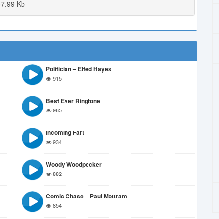
7.99 Kb
Politician – Elfed Hayes
915
Best Ever Ringtone
965
Incoming Fart
934
Woody Woodpecker
882
Comic Chase – Paul Mottram
854