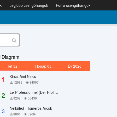
k
Legjobb csengőhangok
Forró csengőhangok
Diagram
Hét 32
Hónap 08
Év 2026
Kincs Ami Nincs
1
12982
84867
Le-Professionnel (Der Profi) – Chi Mai
2
9202
56436
Nélküled – Ismerős Arcok
3
8861
59664