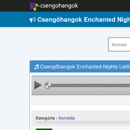
Csengőhangok Enchanted Nigh
Csengőhangok Enchanted Nights Letöl
Kategória :
Komédia