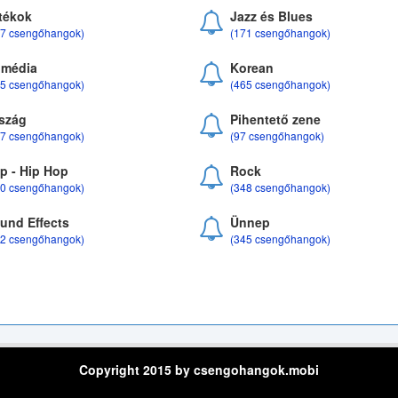
tékok
Jazz és Blues
37 csengőhangok)
(171 csengőhangok)
média
Korean
35 csengőhangok)
(465 csengőhangok)
szág
Pihentető zene
07 csengőhangok)
(97 csengőhangok)
p - Hip Hop
Rock
50 csengőhangok)
(348 csengőhangok)
und Effects
Ünnep
22 csengőhangok)
(345 csengőhangok)
Copyright 2015 by csengohangok.mobi