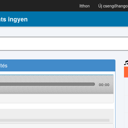
Itthon
Új csengőhango
ts ingyen
tés
00:00