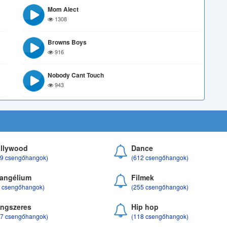
Mom Alect
1308
Browns Boys
916
Nobody Cant Touch
943
llywood
Dance
69 csengőhangok)
(612 csengőhangok)
angélium
Filmek
8 csengőhangok)
(255 csengőhangok)
ngszeres
Hip hop
17 csengőhangok)
(118 csengőhangok)