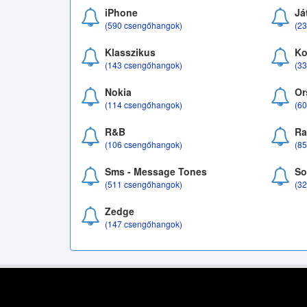
iPhone
Já
(590 csengőhangok)
(2
Klasszikus
Ko
(143 csengőhangok)
(3
Nokia
Or
(114 csengőhangok)
(6
R&B
Ra
(106 csengőhangok)
(8
Sms - Message Tones
So
(511 csengőhangok)
(3
Zedge
(147 csengőhangok)