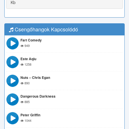
Kb
Csengőhangok Kapcsolódó
Fart Comedy
949
Este Aqiu
1258
Nuts – Chris Egan
890
Dangerous Darkness
885
Peter Griffin
1044