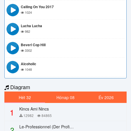
Calling On You 2017
1024
Lucha Lucha
982
Beverl Cop Hill
3302
Alcoholic
1048
Diagram
Hét 32
Hónap 08
Év 2026
Kincs Ami Nincs
1
12982
84865
Le-Professionnel (Der Profi) – Chi Mai
2