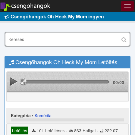
Csengőhangok Oh Heck My Mom ingyen
Csengőhangok Oh Heck My Mom Letöltés
00:00
Kategória :
Komédia
Letöltés
101 Letöltések -
863 Hallgat -
222.07