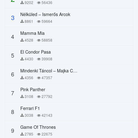
9202
56436
Nélküled – Ismerős Arcok
3
8861
59664
Mamma Mia
4
4528
58858
El Condor Pasa
5
4430
39908
Mindenki Táncol – Majka Curtis, Péter Majoros
6
4356
47357
Pink Panther
7
3108
27792
Ferrari F1
8
3038
42143
Game Of Thrones
9
2785
22675