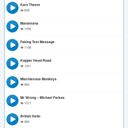
Karz Theem
828
Manamana
1056
Faking Text Message
1108
Kopper Head Road
1241
Mischievous Monkeys
894
Mr Wrong – Michael Farkas
1017
British Hello
980