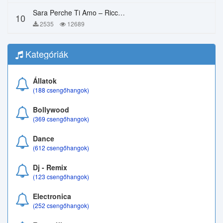
Sara Perche Ti Amo – Ricchi E Poveri
10
2535
12689
Kategóriák
Állatok
(188 csengőhangok)
Bollywood
(369 csengőhangok)
Dance
(612 csengőhangok)
Dj - Remix
(123 csengőhangok)
Electronica
(252 csengőhangok)