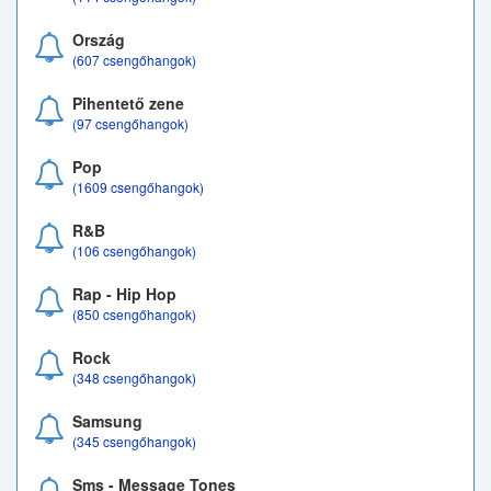
Ország
(607 csengőhangok)
Pihentető zene
(97 csengőhangok)
Pop
(1609 csengőhangok)
R&B
(106 csengőhangok)
Rap - Hip Hop
(850 csengőhangok)
Rock
(348 csengőhangok)
Samsung
(345 csengőhangok)
Sms - Message Tones