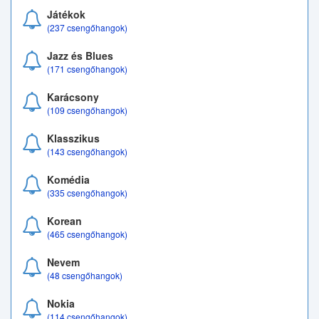
Játékok
(237 csengőhangok)
Jazz és Blues
(171 csengőhangok)
Karácsony
(109 csengőhangok)
Klasszikus
(143 csengőhangok)
Komédia
(335 csengőhangok)
Korean
(465 csengőhangok)
Nevem
(48 csengőhangok)
Nokia
(114 csengőhangok)