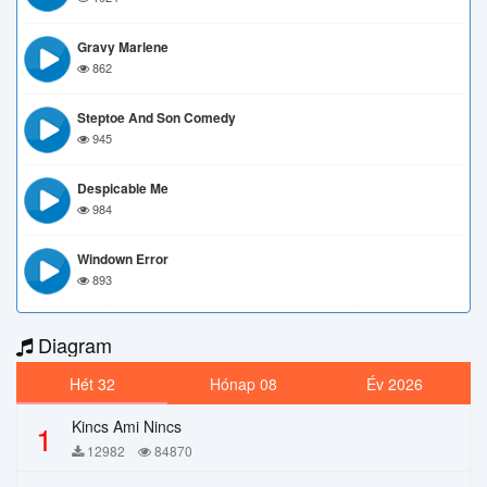
Gravy Marlene
862
Steptoe And Son Comedy
945
Despicable Me
984
Windown Error
893
Diagram
Hét 32
Hónap 08
Év 2026
Kincs Ami Nincs
1
12982
84870