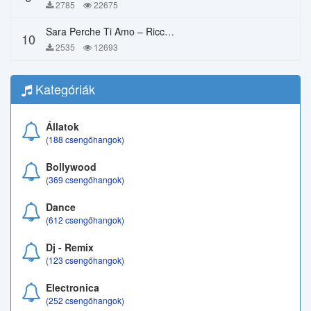
2785
22675
Sara Perche Ti Amo – Ricchi E Poveri
10
2535
12693
Kategóriák
Állatok
(188 csengőhangok)
Bollywood
(369 csengőhangok)
Dance
(612 csengőhangok)
Dj - Remix
(123 csengőhangok)
Electronica
(252 csengőhangok)