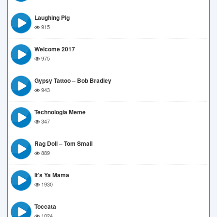
Laughing Pig
915
Welcome 2017
975
Gypsy Tattoo – Bob Bradley
943
Technologia Meme
347
Rag Doll – Tom Smail
889
It’s Ya Mama
1930
Toccata
1024