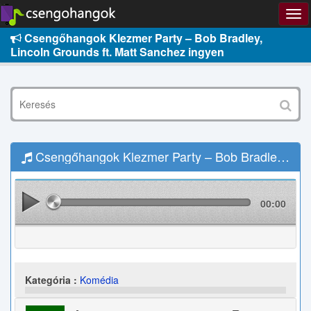
Csengőhangok Klezmer Party – Bob Bradley,
Lincoln Grounds ft. Matt Sanchez ingyen
Csengőhangok Klezmer Party – Bob Bradley, Lincoln Grounds ft. Matt Sanchez Letöltés
00:00
Kategória :
Komédia