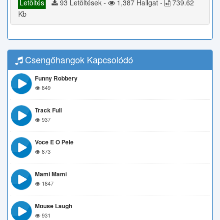
Letöltés
93 Letöltések -
1,387 Hallgat -
739.62
Kb
Csengőhangok Kapcsolódó
Funny Robbery
849
Track Full
937
Voce E O Pele
873
Mami Mami
1847
Mouse Laugh
931