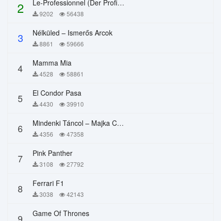
Le-Professionnel (Der Profi) – Chi Mai
2
9202
56438
Nélküled – Ismerős Arcok
3
8861
59666
Mamma Mia
4
4528
58861
El Condor Pasa
5
4430
39910
Mindenki Táncol – Majka Curtis, Péter Majoros
6
4356
47358
Pink Panther
7
3108
27792
Ferrari F1
8
3038
42143
Game Of Thrones
9