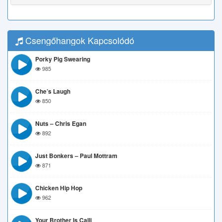
Csengőhangok Kapcsolódó
Porky Pig Swearing
985
Che’s Laugh
850
Nuts – Chris Egan
892
Just Bonkers – Paul Mottram
871
Chicken Hip Hop
962
Your Brother Is Calli