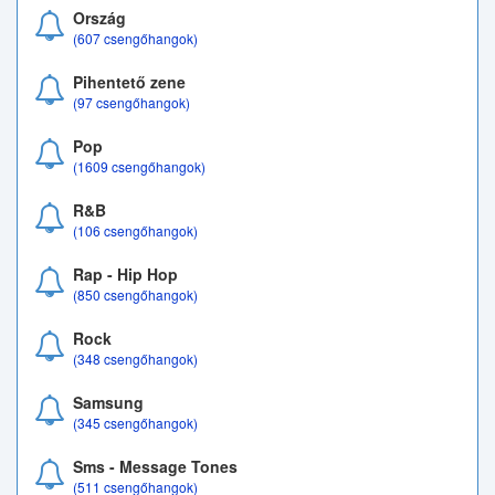
Ország
(607 csengőhangok)
Pihentető zene
(97 csengőhangok)
Pop
(1609 csengőhangok)
R&B
(106 csengőhangok)
Rap - Hip Hop
(850 csengőhangok)
Rock
(348 csengőhangok)
Samsung
(345 csengőhangok)
Sms - Message Tones
(511 csengőhangok)