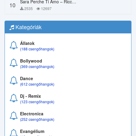
Sara Perche Ti Amo – Ricchi E Poveri
10
2535
12697
Kategóriák
Állatok
(188 csengőhangok)
Bollywood
(369 csengőhangok)
Dance
(612 csengőhangok)
Dj - Remix
(123 csengőhangok)
Electronica
(252 csengőhangok)
Evangélium