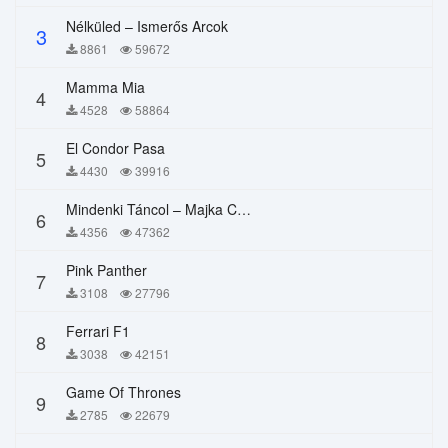
Nélküled – Ismerős Arcok
3
8861
59672
Mamma Mia
4
4528
58864
El Condor Pasa
5
4430
39916
Mindenki Táncol – Majka Curtis, Péter Majoros
6
4356
47362
Pink Panther
7
3108
27796
Ferrari F1
8
3038
42151
Game Of Thrones
9
2785
22679