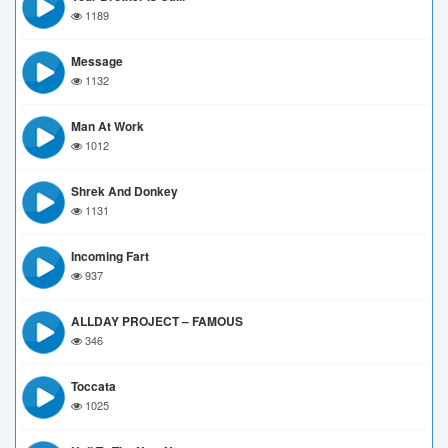
1189
Message
1132
Man At Work
1012
Shrek And Donkey
1131
Incoming Fart
937
ALLDAY PROJECT – FAMOUS
346
Toccata
1025