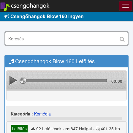
Csengőhangok Blow 160 ingyen
Csengőhangok Blow 160 Letöltés
00:00
Kategória :
Komédia
Letöltés
92 Letöltések -
847 Hallgat -
401.35 Kb