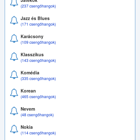
Játékok
(237 csengőhangok)
Jazz és Blues
(171 csengőhangok)
Karácsony
(109 csengőhangok)
Klasszikus
(143 csengőhangok)
Komédia
(335 csengőhangok)
Korean
(465 csengőhangok)
Nevem
(48 csengőhangok)
Nokia
(114 csengőhangok)