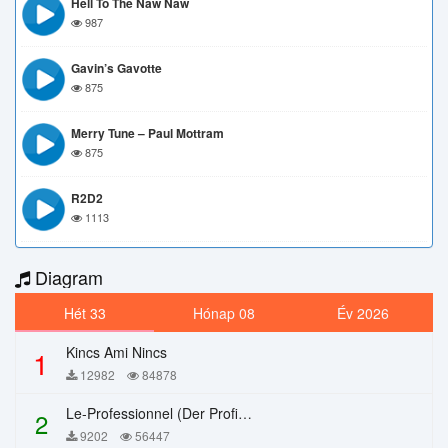
Hell To The Naw Naw
987
Gavin’s Gavotte
875
Merry Tune – Paul Mottram
875
R2D2
1113
Diagram
Hét 33
Hónap 08
Év 2026
Kincs Ami Nincs
1
12982
84878
Le-Professionnel (Der Profi) – Chi Mai
2
9202
56447